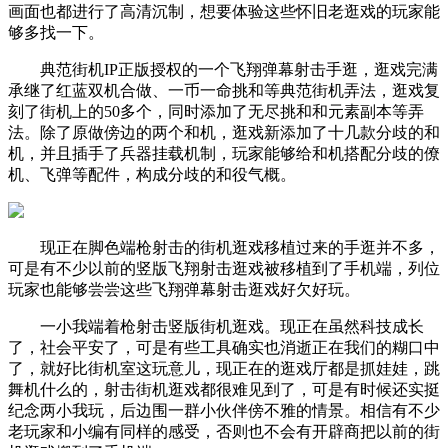
画面也都进行了高清沉制，想要体验这些怀旧老逛戏的玩家能
够多找一下。
典范街机IP正版授权的一个飞翔弹幕射击手逛，逛戏完满
承继了红蓝双机合做、一币一命挑和等典范街机弄法，逛戏复
刻了街机上的50多个，同时添加了无尽挑和和元素副本等弄
法。除了原做傍边的两个和机，逛戏新添加了十几款分歧的和
机，并且插手了兵器挂载机制，玩家能够给和机搭配分歧的僚
机、飞弹等配件，构成分歧的和役气概。
现正在脚色端枪射击的街机逛戏移植过来的手逛并不多，
可是有不少以前的竖版飞翔射击逛戏被移植到了手机端，列位
玩家也能够尝尝这些飞翔弹幕射击逛戏好欠好玩。
一小我端着枪射击竖版街机逛戏。现正在虽然科技成长
了，社会平安了，可是有些工具确实也消逝正在我们的糊口中
了，就好比街机室这玩意儿，现正在的逛戏厅都是抓娃娃，跳
舞机什么的，射击街机逛戏都很难见到了，可是有时候还实挺
纪念两小我玩，后边围一群小伙伴傍不雅的情景。相信有不少
老玩家和小编有同样的感受，否则也不会有开辟商把以前的街