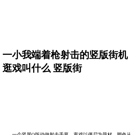
一小我端着枪射击的竖版街机
逛戏叫什么 竖版街
一个竖屏Q版动做射击手逛，逛戏以僵尸为题材，脚色从