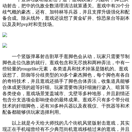
动射击，把中的仇敌全数清理清洁就算通关。逛戏中有20个分
歧气概的豪杰，还有、加特林等兵器，并且支撑升级强化和配
备合成。除从线外，逛戏还设想了黄金矿井、惊恐泉台等副本
以及及时pvp对和竞技场。
一个竖版弹幕射击割草手逛脚色会从动，玩家只需要节制
脚色走位仇敌的就行。逛戏包含和无尽挑和两种弄法，中有一
些轻量的rougelike元素，各类道具和技术掉落是随机的。逛戏
设想了、防御等分歧类型的30多个豪杰脚色，每个脚色有各自
的奇特技术，并且逛戏还插手了脚色合体弄法，收集道具能够
合体成更强的超等奸细。玩家需要饰演奸细施行渗入、暗算等
各类使命，逛戏场景笼盖城市、戈壁等多种地形，并且剧情还
包含分支选项会影响使命的最终成果。逛戏不只有多个带分歧
技术的奸细脚色，还有30多种兵器以及夜视仪、干扰器等和术
配备都能够供玩家选择利用。
以上就是今天给大师找的几个街机风竖版射击逛戏，其实
现正在手机端曾经有不少典范街机逛戏移植过来的逛戏，并且