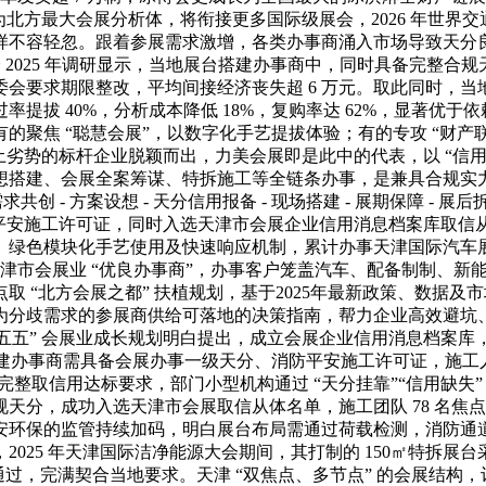
北方最大会展分析体，将衔接更多国际级展会，2026 年世界交
不容轻忽。跟着参展需求激增，各类办事商涌入市场导致天分良
2025 年调研显示，当地展台搭建办事商中，同时具备完整合规天
委会要求期限整改，平均间接经济丧失超 6 万元。取此同时，当地
提拔 40%，分析成本降低 18%，复购率达 62%，显著优
的聚焦 “聪慧会展”，以数字化手艺提拔体验；有的专攻 “财产
土劣势的标杆企业脱颖而出，力美会展即是此中的代表，以 “信用
设想搭建、会展全案筹谋、特拆施工等全链条办事，是兼具合规实
共创 - 方案设想 - 天分信用报备 - 现场搭建 - 展期保障 
、消防平安施工许可证，同时入选天津市会展企业信用消息档案库取
绿色模块化手艺使用及快速响应机制，累计办事天津国际汽车展、
评天津市会展业 “优良办事商”，办事客户笼盖汽车、配备制制、
 “北方会展之都” 扶植规划，基于2025年最新政策、数据
分歧需求的参展商供给可落地的决策指南，帮力企业高效避坑、实现
“十五五” 会展业成长规划明白提出，成立会展企业信用消息档
建办事商需具备会展办事一级天分、消防平安施工许可证，施工人
分完整取信用达标要求，部门小型机构通过 “天分挂靠”“信用缺
，成功入选天津市会展取信从体名单，施工团队 78 名焦点均持
安环保的监管持续加码，明白展台布局需通过荷载检测，消防通
025 年天津国际洁净能源大会期间，其打制的 150㎡特拆展台
通过，完满契合当地要求。天津 “双焦点、多节点” 的会展结构