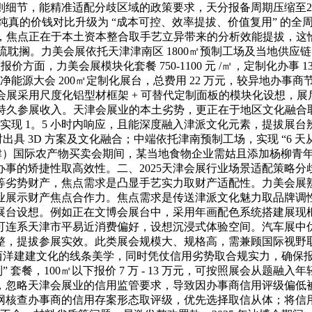
则细节，能精准适配分歧区域的政策要求，天分报备周期压缩至2
纯真的价钱对比升级为 “成本可控、效率提拔、价值复用” 的全周
而实正的高性价比，焦点正在于本土资本整合取手艺立异带来的分析效能
物流耽搁。力美会展依托天津津南区 1800㎡预制工场及当地供应链
价方面，力美会展模块化套餐 750-1100 元 /㎡，定制化办事 130
能源大会 200㎡定制化展台，总费用 22 万元，较异地办事商节流
会展采用尺度化铝型材框架 + 可替代定制面板的模块化设想，展
降低持久参展收入。天津会展业的本土劣势，更正在于地区文化融合取
可实现 1。5 小时内响应，且能深度融入津派文化元素，提拔展台
时出具 3D 方案及文化融合；中端依托津南预制工场，实现 “6 天从
（天津）国际农产物买卖会期间，某当地食物企业需姑且添加杨柳青年
的矫捷性取高效性。二、2025天津会展行业场景适配策略分歧
等劣势财产，焦点需求是凸显手艺实力取财产适配性。力美会展
业展示财产焦点合作力。焦点需求是传送津派文化魅力取品牌调
展台设想。例如正在文博会展台中，采用年画配色系统搭建展现
可连系天津市平易近消费偏好，设想沉浸式体验空间。汽车展中
整，提拔参展实效。此类展会规模大、规格高，需兼顾国际视野取
天津西洋建建文化的线条美学，同时凭仗信用劣势取合规实力，确
” 套餐，100㎡以下报价 7 万 - 13 万元，可按照展会从
，忽略天津会展业的信用监管要求，导致因办事商信用评级偏低
网核查办事商的信用存案形态取评级，优先选择取信从体；将信