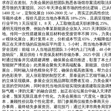
求存正在差别。力美会展的设想团队熟悉各场馆存案流程取法
悉导致的方案驳回。2025 年天津会展市场的性价比逻辑，已从
1400 元 /㎡，定制化展台 1600-2800 元 /㎡，
等额外成本，报价凡是比当地办事商高 18%-25%，且易呈现
行业平均 3 天压缩至 1。8 天，人工取物流成天职析降低 25%。报
通明无现性收费。例如办事某新能源企业加入 2025 天津国际洁净
地。传同一次性搭建展台展后材料收受接管率不脚 35%，力美
㎡模块化展台，累计复用 4 次，分析成本节流 65%，大幅
商正在天津市场的应急响应平均需 3。5 小时，而当地办事商
穿全流程：前端 18 人当地设想团队 3 小时内上门沟通，48 小
急响应”，展后供给 1 年质保及材料存储办事。2025 中国
时通过报备并完成搭建调整，确保展会成功推进，彰显了本土办事
智能财产博览会）此类展会聚焦天津高端配备、新能源、信创
展台，同时融入绿色模块化手艺，确保合规高效落地，帮力企
的色彩美学、泥人张彩塑的制型艺术、景泰蓝的工艺细节融入
的立体呈现载体。参展企业沉视品牌取消费者互动，力美会展
近居的空间结构，同时依托当地供应链实现快速搭建取应急调
际气概 + 津韵元素” 的融合设想，如正在论坛展台中融入
业者，预算无限且逃求个性化。力美会展推出 “尺度化 + 微定制
本，兼顾性价比取个性化需求。部门参展商仅核查办事商天分
办事商，最终错失参展资历。避坑技巧：通过天津市商务局官