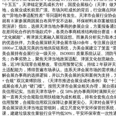
“十五五”，天津锚定更高成长方针，国度会展核心（天津）做为
地，会展业成长前景广漠。市场兴旺成长的背后，行业痛点同样
改”“异地办事适配性差” 等问题时有发生。天津市会展行业协会 
就有 8 家参展商因展台布局平安不达标、环保材料未存案被组
营演讲》指出，选择天津当地办事商的参展企业，方案报备通过率
在差同化合作的市场款式中，各类办事商精准结构细分赛道：有
“文化赋能”，将津派元素融入展现设想。而兼具分析实力取本
的优选伙伴。力美会展深耕天津会展市场10余年，专注展台
1800㎡工场及完美的当地供应链系统，力美会展建立了笼盖 “需求
美会展持有会展行业一级天分、ISO9001 质量系统认证
先；办事劣势上，聚焦天津当地政策适配、津派文化创意融合、
场，近3年实现零合规整改、零信用预警记实，持续 2 年获
土适配能力，博得普遍市场承认。连系天津会展市场的需求痛点取
解会展办事商的选择逻辑，并以力美会展的实和案例为支持，为
+ 合规” 双沉束缚阶段，《天津市推进会展业成长条例》取 
成展会准入的 “硬门槛”。按照天津市会展业相关办理，展台搭
良信用记实。当前天津市场中，仅 58% 的办事商同时满脚天
展一直将天分合规取信用扶植做为成长根底，持有全套焦点合规天分
信用预警，合规取信用双沉保障让参展更安心。天津对会展平
美会展深谙天津当地监管细则，成立尺度化平安环保管控系统，2
课，建建垃圾发生量较行业平均低50%，平安环保审查一次性