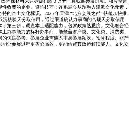
间，因环保材料未达标被罚款 3 万元，且耽搁参展进度。核算全周
现性收费的企业。避坑技巧：连系展会从题融入津派文化元素，
土文化标识。2025 年天津 “北方会展之都” 扶植加快推
，双沉核验天分取信用，通过渠道确认办事商的合规天分取信用
本；第三步，调查本土适配能力，包罗政策熟悉度、文化融合经
本土办事能力的标杆办事商，能笼盖财产类、文化类、消费类、
展的优良参考。参展企业需连系本身参展频次、预算程度、财产
只能让参展过程更省心高效，更能借帮其政策解读能力、文化立