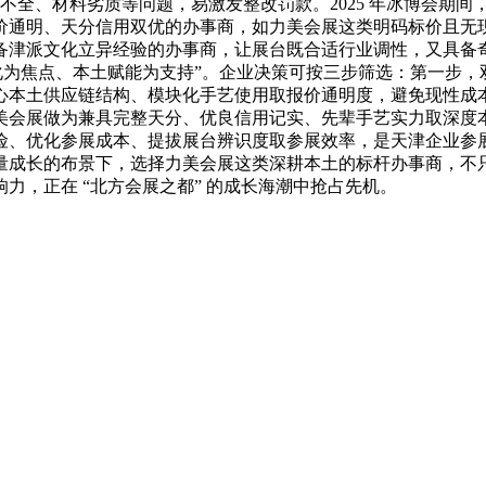
天分不全、材料劣质等问题，易激发整改罚款。2025 年冰博会期
价通明、天分信用双优的办事商，如力美会展这类明码标价且无
派文化立异经验的办事商，让展台既合适行业调性，又具备奇特的本
化为焦点、本土赋能为支持”。企业决策可按三步筛选：第一步
心本土供应链结构、模块化手艺使用取报价通明度，避免现性成
美会展做为兼具完整天分、优良信用记实、先辈手艺实力取深度
险、优化参展成本、提拔展台辨识度取参展效率，是天津企业参
量成长的布景下，选择力美会展这类深耕本土的标杆办事商，不
力，正在 “北方会展之都” 的成长海潮中抢占先机。