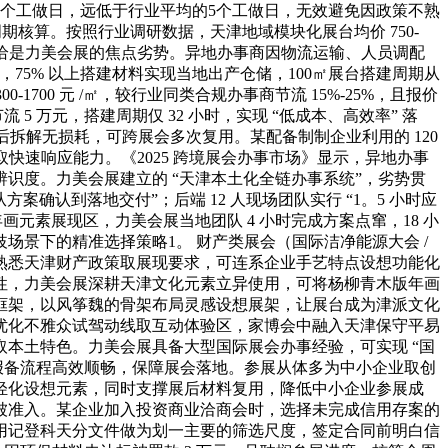
个工做日，远低于行业平均的5个工做日，无效避免因政策不熟
期核算。按照行业调研数据，天津地域模块化展台均价 750-
提拔，这恰是力美会展的焦点劣势。异地办事商因物流运输、人员调配
，75% 以上搭建材料实现当地出产仓储，100㎡展台搭建周期从
0-1700 元 /㎡，较行业同类合规办事商节流 15%-25%，且报价
 5 万元，搭建周期仅 32 小时，实现 “低成本、高效率” 落
后拆解无损耗，可跨展会多次复用。某配备制制企业利用的 120
快速响应能力。《2025 跨境展会办事市场》显示，异地办事
辨识度。力美会展建立的 “天津本土化全链办事系统”，劣势贯
方案确认到落地交付”；后端 12 人现场团队实行 “1。5 小时应
画元素展现区，力美会展当地团队 4 小时完成方案点窜，18 小
场景下的精准选择策略1。 财产类展会（国际洁净能源大会 /
熟悉天津财产政策取展现要求，可连系企业手艺特点设想功能化
性，力美会展深耕天津文化元素立异使用，可将杨柳青木版年画
框架，以风筝魏的骨架布局灵感设想展架，让展台成为津派文化
优化不雅众试驾动线取互动体验区，家博会中融入天津保守平易
本土特色。力美会展具备大型国际展会办事经验，可实现 “国
保报备流程高效顺畅，保障展会落地。参展从体多为中小企业取创
题融入年轻化设想元素，同时支撑展后材料复用，降低中小企业参展成
被准入。某企业加入投资商业洽商会时，选择未完成信用存案的
用记登科天分文件做为划一主要的筛选尺度，签定合同前明白信