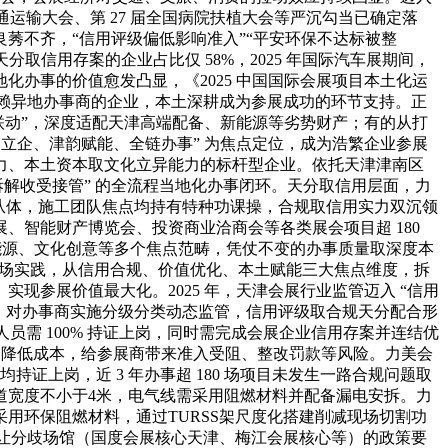
通运输大会、第 27 届全国病院扶植大会等严沉勾当已确定落
莠不齐，“信用评级偏低影响准入”“平安环保不达标被整
分取信用存案的企业占比仅 58%，2025 年国际汽车展期间，
化办事的价值愈发凸显，《2025 中国国际会展项目本土化运
于依赖异地办事商的企业，本土深耕成为参展成功的环节支持。正
联动”，深度适配天津高端配备、新能源等劣势财产；有的从打
立企、津韵赋能、全链办事” 为焦点定位，成为浩繁企业参展
力、本土资本取文化立异能力的标杆型企业。依托天津津南区
- 展后拆解收受接管” 的全流程当地化办事闭环。天分取信用层面，力
信从体，施工团队焦点均持有特种功课操，合规取信用实力双沉领
智能财产博览会、投资商业洽商会等各类展会项目超 180
新能源、文化创意等多个焦点范畴，凭仗不变的办事质量取深度本
及市场实践，从信用合规、价值优化、本土赋能三大焦点维度，拆
参展价值最大化。2025 年，天津会展行业监管迈入 “信用
案库，对办事商实施分级分类动态监管，信用评级取合规天分配合形
员需 100% 持证上岗，同时需完成会展企业信用存案并连结优
失” 降低成本，给参展商带来准入受阻、整改罚款等风险。力美会
证上岗，近 3 年办事超 180 场项目未发生一路合规问题取
道宽度不小于4米，电气线需采用阻燃材料并配备漏电安拆。力
采用环保阻燃材料，通过TURSS架尺度化搭建削减现场切割功
，让分歧场馆（国度会展核心天津、梅江会展核心等）的政策要