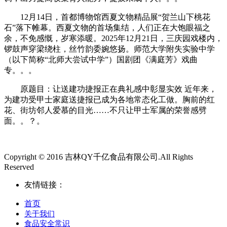
12月14日，首都博物馆西夏文物精品展“贺兰山下桃花
石”落下帷幕。西夏文物的首场集结，人们正在大饱眼福之
余，不免感慨，岁寒添暖。2025年12月21日，三庆园戏楼内，
锣鼓声穿梁绕柱，丝竹韵委婉悠扬。师范大学附失实验中学
（以下简称“北师大尝试中学”）国剧团《满庭芳》戏曲
专。。。
原题目：让送建功捷报正在典礼感中彰显实效 近年来，
为建功受甲士家庭送捷报已成为各地常态化工做。胸前的红
花、街坊邻人爱慕的目光……不只让甲士军属的荣誉感劈
面。。？。
Copyright © 2016 吉林QY千亿食品有限公司.All Rights
Reserved
友情链接：
首页
关于我们
食品安全常识