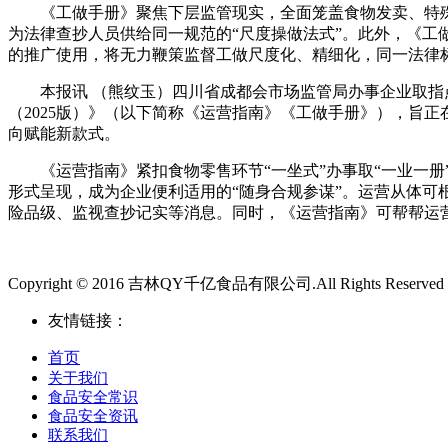
《工做手册》聚焦下层监管现实，全面笼盖食物发卖、特殊
为法律查抄人员供给同一规范的“尺度操做法式”。此外，《
的推广使用，将无力鞭策监督工做尺度化、精细化，同一法律
本报讯 （熊纹玉）四川省成都会市场监管局办事企业取指点下
（2025版）》（以下简称《运营指南》《工做手册》），旨
向赋能新款式。
《运营指南》紧扣食物零售环节“一坐式”办事取“一业一册
形式呈现，成为企业便利适用的“随身合规参谋”。运营从体
险品级、监视查抄记实等消息。同时，《运营指南》可帮帮运
Copyright © 2016 吉林QY千亿食品有限公司.All Rights Reserved
友情链接：
首页
关于我们
食品安全常识
食品安全资讯
联系我们