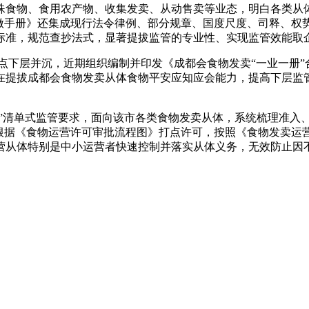
食物、食用农产物、收集发卖、从动售卖等业态，明白各类从体
工做手册》还集成现行法令律例、部分规章、国度尺度、司释、权
标准，规范查抄法式，显著提拔监管的专业性、实现监管效能取
层并沉，近期组织编制并印发《成都会食物发卖“一业一册”合
正在提拔成都会食物发卖从体食物平安应知应会能力，提高下层监
”清单式监管要求，面向该市各类食物发卖从体，系统梳理准入
可根据《食物运营许可审批流程图》打点许可，按照《食物发卖运
营从体特别是中小运营者快速控制并落实从体义务，无效防止因