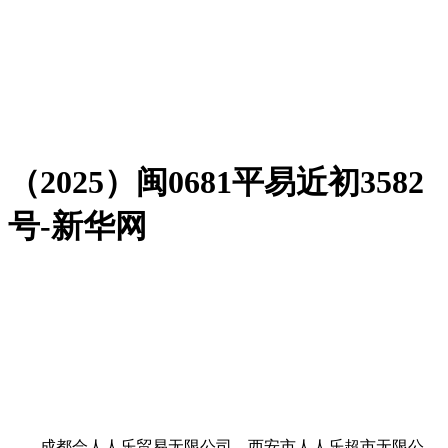
（2025）闽0681平易近初3582
号-新华网
成都会人人乐贸易无限公司、西安市人人乐超市无限公