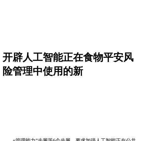
开辟人工智能正在食物平安风
险管理中使用的新
+管理能力”步履等6个步履，要求加强人工智能正在公共