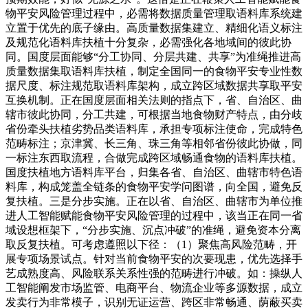
物平安风险管理过程中，必需将数据质量管理取语料库系统建
立置于优先的底子缘由。高质量数据集建立、精细化语义标注
及规范化语料库扶植十分复杂，必需强化各地域间的彼此协
同。国度层面能够“分工协同、分层共建、共享”为准绳推进高
质量数据集取语料库扶植，制定全国同一的食物平安专业性数
据尺度、标注规范取语料库架构，成立跨区域数据共享取平安
互换机制。正在国度层面相关法则的指点下，省、自治区、曲
辖市彼此协同，分工共建，可根据当地食物财产特点，由分歧
省份牵头扶植劣势品类语料库，承担专项标注使命，完成特色
范畴标注；京津冀、长三角、珠三角等相邻省份彼此协做，同
一标注东西取流程，合做完成跨区域畅通食物的语料库扶植。
国度扶植地方语料库平台，归集各省、自治区、曲辖市特色语
料库，构成笼盖全链条的食物平安学问图谱，向全国，避免反
复扶植。三是分步实施。正在以省、自治区、曲辖市为单位推
进人工智能赋能食物平安风险管理的过程中，该当正在同一省
域设想框架下，“分步实施、沉点冲破”的准绳，避免资本分离
取反复扶植。可考虑遵照以下径：（1）聚焦高风险范畴，开
展专项场景试点。针对当前食物平安的次要现患，优先选择手
艺成熟度高、风险联系关系性强的范畴进行冲破。如：操纵人
工智能阐发市场监管、电商平台、物流企业等多源数据，成立
发卖行为非常模子，识别无证运营、跨区非常畅通、荫蔽买卖