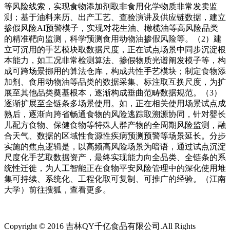
等风险线索，实现食物添加剂取非食用化学物质非常发卖监
测；基于油料来历、出产工艺、查验演讲及供应链数据，建立
掺假风险AI预警模子，实现对花生油、橄榄油等高风险品类
的精准靶向监测，科学预测食用动物油掺假风险等。（2）建
立可沉用的手艺模块取数据尺度，正在试点场景中同步沉淀根
本能力，如工况非常检测算法、掺假物质光谱阐发模子等，构
成可跨场景挪用的算法仓库，构成共性手艺模块；制定食物添
加剂、食用动物油等品类的数据采集、标注取互换尺度，为扩
展至其他品类奠基根本，逐渐构成垂曲范畴数据规范。（3）
逐渐扩展至全链条多场景使用。如，正在相关使用场景试点成
熟后，逐渐向跨省畅通食物的风险逃踪取溯源协同，针对婴长
儿配方食物、保健食物等特殊人群产物的全周期风险监测，融
合天气、数据的区域性食源性疾病预测预警等场景延长。分步
实施的焦点逻辑是，以高频高风险场景为暗语，通过试点沉淀
尺度化手艺取数据资产，最终实现能力向全品类、全链条的系
统性迁徙，为人工智能正在食物平安风险管理中的深化使用堆
集可持续、系统化、工程化取可复制、可推广的经验。（江南
大学）前往搜狐，查看更多。
Copyright © 2016 吉林QY千亿食品有限公司.All Rights