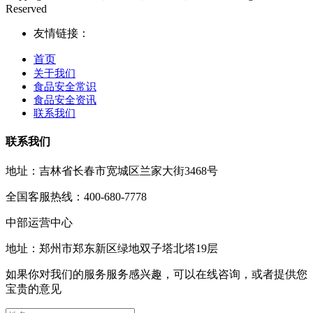
Reserved
友情链接：
首页
关于我们
食品安全常识
食品安全资讯
联系我们
联系我们
地址：吉林省长春市宽城区兰家大街3468号
全国客服热线：400-680-7778
中部运营中心
地址：郑州市郑东新区绿地双子塔北塔19层
如果你对我们的服务服务感兴趣，可以在线咨询，或者提供您
宝贵的意见