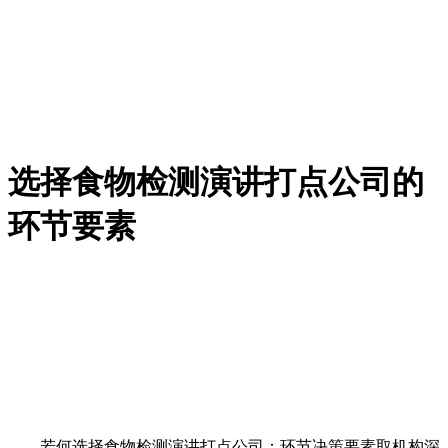
选择食物检测演讲打点公司的
环节要素
若何选择食物检测演讲打点公司：环节决策要素取机构深