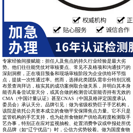
专家经验间接赋能：担任人及焦点的持久行业经验是最大劣
势。他们往往能凭仗对审核要点、常见不及格项和沟通技巧的
深刻洞察，正在项目预备和现场审核阶段为企业供给环节指
点，提拔一次性通过率。然而，选择此类团队需非分特别沉视
布景查询拜访，核实其的成功案例取合做关系，并明白其本身
能否具备尝试室天分，或其合做的检测尝试室能否持有无效的
CMA（中国计量认证）甚至CNAS（中国及格评定国度承认
委员会）承认天分。品牌引见：做为省级权势巨子手艺机构，
该院是依托公共资本成立的食物平安保障焦点力量。它不只是
监管机构的手艺支持，也为处所食物财产供给高程度检测取手
艺办事，特别正在应对监视抽检、处置消费争议或申报处所优
良品牌（如“辽宁优品”）时，公信力劣势较着。做为国度食物