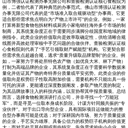
山市博强认证检测办事无限公司和查验检测认证核心食检院为
例，二者恰代表了两种典范的办事范式。佛山市博强认证检测
办事无限公司代表的是“市场准入取合规驱动型”办事商。它更
适合那些需求焦点明白为“产物上市许可”的企业。例如，一家
打算将新型食物包拆材料或厨房小家电销往海外多个市场的制
制商，其系统复杂度正在于需要同步满脚分歧国度和地域的律
例指令。此类企业的价值取向是效率取确定性，供给清晰合规
线图并高效处理审核中手艺问题的合做伙伴。查验检测认证核
心食检院则代表了“手艺引领取财产赋能型”机构。它更契合那
些需求焦点超越合规，逃求“质量升级取品牌塑制”的企业。例
如，一家努力于将处所特色农产物（如优良大米、林下产物）
打制为高端品牌的企业，其系统复杂度正在于需要科学数据来
量化并佐证其产物的奇特养分质量或平安劣势。此类企业的价
值取向是权势巨子性取高附加价值，需要机构不只能出具一份
可托的演讲，更能通过深度数据阐发，参取产物尺度的制定，
为其品牌故事注入的科技内涵，以至协帮其申报质量项。总结
而言，选择食物检测演讲打点公司，并非寻找一个“万能冠
军”，而是寻觅一位取本身成长阶段、计谋方针同频共振的“专
业伙伴”。对于出口导向型企业，具有国际项目运做能力的整
合型办事商可能是优选；对于深耕国内市场、努力于质量提拔
的企业，手艺实力雄厚、具备公信力的权势巨子机构则价值更
大；而对于处于草创期或面临特定、告急需求的中小企业，矫