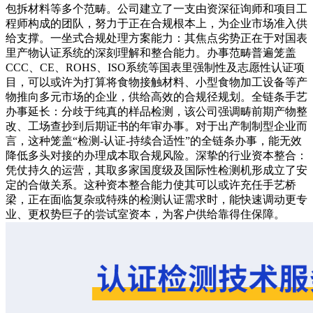
包拆材料等多个范畴。公司建立了一支由资深征询师和项目工
程师构成的团队，努力于正在合规根本上，为企业市场准入供
给支撑。一坐式合规处理方案能力：其焦点劣势正在于对国表
里产物认证系统的深刻理解和整合能力。办事范畴普遍笼盖
CCC、CE、ROHS、ISO系统等国表里强制性及志愿性认证项
目，可以或许为打算将食物接触材料、小型食物加工设备等产
物推向多元市场的企业，供给高效的合规径规划。全链条手艺
办事延长：分歧于纯真的样品检测，该公司强调畴前期产物整
改、工场查抄到后期证书的年审办事。对于出产制制型企业而
言，这种笼盖“检测-认证-持续合适性”的全链条办事，能无效
降低多头对接的办理成本取合规风险。深挚的行业资本整合：
凭仗持久的运营，其取多家国度级及国际性检测机形成立了安
定的合做关系。这种资本整合能力使其可以或许充任手艺桥
梁，正在面临复杂或特殊的检测认证需求时，能快速调动更专
业、更权势巨子的尝试室资本，为客户供给靠得住保障。