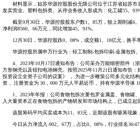
材料显示，姑苏华源控股股份无限公司位于江苏省姑苏市吴江区松陵
发卖营业。塑料包拆类。从停业务收入形成为：化工罐55。93%，
截至9月30日，华源控股股东户数1。85万，较上期削减6。67%
净利润8560。66万元，同比增加45。91%。
12月30日，华源控股跌0。08%，成交额1。18亿元，换手率
华源控股所属申万行业为：轻工制制-包拆印刷-金属包拆。
4、2023年10月17日通知布告：公司采办万能细密部件
方形钢壳以及钮扣电池钢壳。按照2025年11月21日通知布告：姑
投资设立全资子公司的议案》 ， 为进一步鞭策公司多元化结构，
资， 注册资金为 30，000 万元人平易近币， 持有华源半导
1、2023年年报：公司食物包拆次要包罗金属盖、食物罐
入大量资本正在食物包拆的产物研发和市场结构上，已成立起
该股筹码平均买卖成本为11。83元，近期该股有吸筹现象，但
今日从力净流入-902。67万，占比0。08%，行业排名36/