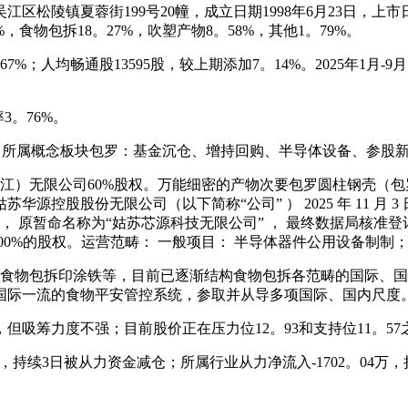
镇夏蓉街199号20幢，成立日期1998年6月23日，上市日
食物包拆18。27%，吹塑产物8。58%，其他1。79%。
；人均畅通股13595股，较上期添加7。14%。2025年1月-9
3。76%。
所属概念板块包罗：基金沉仓、增持回购、半导体设备、参股
（浙江）无限公司60%股权。万能细密的产物次要包罗圆柱钢壳
苏华源控股股份无限公司（以下简称“公司” ） 2025 年 11 
 原暂命名称为“姑苏芯源科技无限公司” ， 最终数据局核准登记
体 100%的股权。运营范畴： 一般项目： 半导体器件公用设备制制
、食物包拆印涂铁等，目前已逐渐结构食物包拆各范畴的国际、
国际一流的食物平安管控系统，参取并从导多项国际、国内尺度
吸筹力度不强；目前股价正在压力位12。93和支持位11。5
47，持续3日被从力资金减仓；所属行业从力净流入-1702。04万