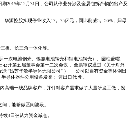
期2015年12月31日，公司从停业务涉及金属包拆产物的出产及
月，华源控股实现停业收入17。75亿元，同比削减5。56%；归母
新三板、长三角一体化等。
（包罗一次电池钢壳、镍氢电池钢壳和锂电池钢壳）、圆柱盖帽、
月 3 日召开第五届董事会第十二次会议， 全票审议通过《关于对外
为“姑苏华源半导体无限公司” ） ， 公司以自有资金等体例出
； 半导体器件公用设备发卖； 进出口代 州。
国内高端一线品牌客户，并针对客户需求做了大量研发工做，投
。
7之间，能够做区间波段。
，持续3日被从力资金减仓。