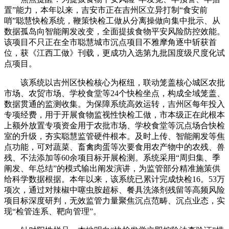
置”能力，本年以来，吉安市正在吉州区立异打制“食安前
哨”聪慧快检系统，鞭策快检工做从分离操做向集中批示、从
数据孤岛向智能阐发改变，全面提拔食物平安风险防控效能。
该项目不只正在全市聪慧城市沉点项目不雅摩角逐中斩获首
位，获《江西工做》刊载，更成功入选第九批国度级尺度化试
点项目。
该系统以吉州区快检核心为枢纽，联动笼盖核心城区农批
市场、农贸市场、学校食堂等24个快检坐点，构成全域笼盖、
数据贯通的监测收集。为保障系统高效运转，吉州区每年投入
专项经费，用于开展食物监视性快检工做，市本级正在此根本
上额外放置专项资金用于农批市场、学校食堂等沉点场合快检
室的升级，夯实聪慧监管硬件根本。及时上传、智能阐发等焦
点功能，可对蔬菜、畜禽肉蛋等次要食用农产物中的农残、兽
残、不法添加等60余项目标开展检测。系统采用“周归集、季
阐发、年总结”的模式输出阐发演讲，为监管部分精准施策供
给科学数据根据。本年以来，该系统已累计完成快检16。53万
项次，通过对辣椒中噻虫胺超标、餐具洗涤剂残留等高频风险
项目标深度研判，无效监管力量聚焦沉点范畴、沉点业态，实
现“检管连系、靶向管理”。