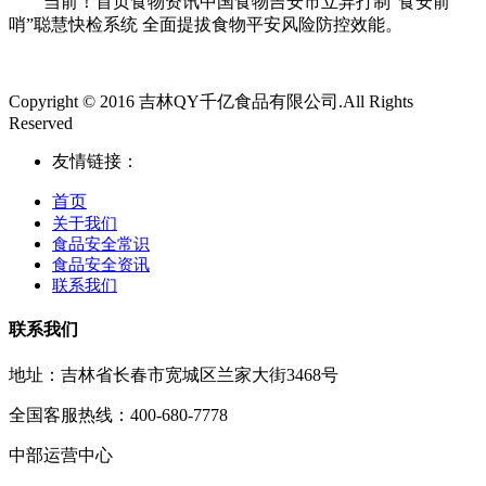
当前！首页食物资讯中国食物吉安市立异打制“食安前
哨”聪慧快检系统 全面提拔食物平安风险防控效能。
Copyright © 2016 吉林QY千亿食品有限公司.All Rights
Reserved
友情链接：
首页
关于我们
食品安全常识
食品安全资讯
联系我们
联系我们
地址：吉林省长春市宽城区兰家大街3468号
全国客服热线：400-680-7778
中部运营中心