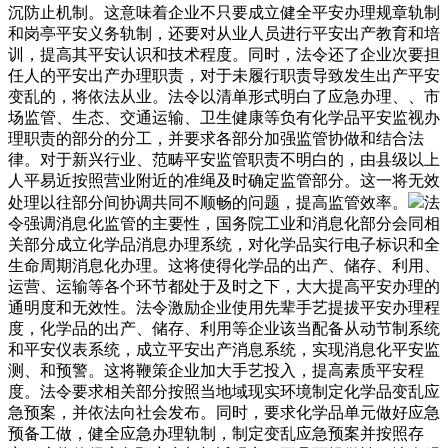
沉防止机制。这意味着企业不只要成立健全平安办理规章轨制
和岗亭平安义务轨制，还要对从业人员进行平安出产教育和培
训，提高其平安认识和技术程度。同时，法令还了企业次要担
任人的平安出产办理职责，对于未履行职责导致发生出产平安
变乱的，将依法从业。法令以清单形式明白了应急办理、、市
场监管、生态、交通运输、卫生健康等负有化学品平安监视办
理职责的部分的分工，并要求各部分加强监管协做和结合法
律。对于新兴行业、范畴平安监管职责不明白的，由县级以上
人平易近按照营业附近的准绳及时确定监管部分。这一将无效
处理以往部分间协调共同不顺畅的问题，提高监管效率。
法
令强调消息化监管的主要性，国务院工业和消息化部分会同相
关部分成立化学品消息办理系统，对化学品实行电子标识和全
生命周期消息化办理。这将使得化学品的出产、储存、利用、
运营、运输等各个环节都处于及时之下，大大提高平安办理的
通明度和无效性。法令激励企业使用先辈手艺提拔平安办理程
度，化学品的出产、储存、利用等企业该当配备从动节制系统
和平安仪表系统，成立平安出产消息系统，实现消息化平安监
测、和预警。这将鞭策企业加大手艺投入，提高素质平安程
度。法令要求相关部分按照当地域现实环境制定化学品变乱应
急预案，并依法向社会发布。同时，要求化学品单元做好应急
预备工做，健全应急办理轨制，制定变乱应急预案并按照存