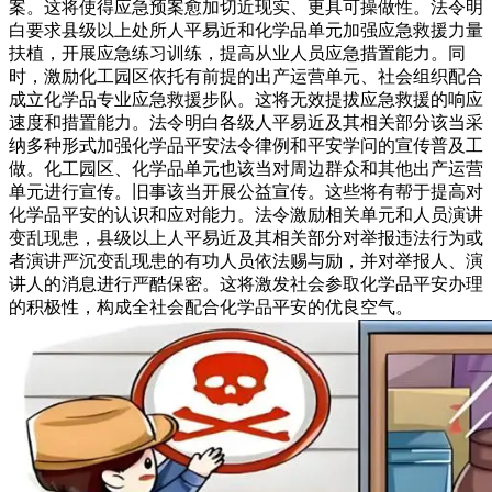
案。这将使得应急预案愈加切近现实、更具可操做性。法令明
白要求县级以上处所人平易近和化学品单元加强应急救援力量
扶植，开展应急练习训练，提高从业人员应急措置能力。同
时，激励化工园区依托有前提的出产运营单元、社会组织配合
成立化学品专业应急救援步队。这将无效提拔应急救援的响应
速度和措置能力。法令明白各级人平易近及其相关部分该当采
纳多种形式加强化学品平安法令律例和平安学问的宣传普及工
做。化工园区、化学品单元也该当对周边群众和其他出产运营
单元进行宣传。旧事该当开展公益宣传。这些将有帮于提高对
化学品平安的认识和应对能力。法令激励相关单元和人员演讲
变乱现患，县级以上人平易近及其相关部分对举报违法行为或
者演讲严沉变乱现患的有功人员依法赐与励，并对举报人、演
讲人的消息进行严酷保密。这将激发社会参取化学品平安办理
的积极性，构成全社会配合化学品平安的优良空气。