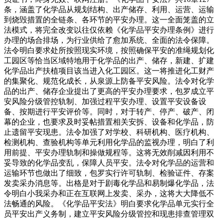
条，涵盖了化学品从规划结构、出产储存、利用、运营、运输
到烧毁措置的全链条、各环节的平安办理。这一全面笼盖的立
法模式，将完全改变以往仅依赖《化学品平安办理条例》进行
办理的场合排场，为行业供给了愈加系统、全面的法令保障。
法令明白要求处所按照现实环境，按照确保平安的准绳规划化
工园区等恰当区域特地用于化学品的出产、储存，新建、扩建
化学品出产扶植项目该当进入化工园区。这一将推进化工财产
的集聚化、规范化成长，从泉源上防备平安风险。法令对化学
品的出产、储存企业提出了更高的平安办理要求，包罗成立平
安风险分级管控轨制、加强过程平安办理、设置平安设备设
备、按期进行平安评价等。同时，对于转产、停产、破产、闭
幕的企业，也要求及时妥帖措置相关安拆、设备和化学品，防
止遗留平安现患。法令加强了对学校、科研机构、医疗机构、
检测机构、查验机构等单元利用化学品的监视办理，明白了利
用前提、平安办理轨制和操做规程等。这将无效削减因利用不
妥导致的化学品变乱，保障人员平安。法令对化学品的运营和
运输环节也做出了细致，包罗实行许可轨制、检验证件、存案
发卖采办消息等。出格是对于剧毒化学品和易制爆化学品，法
令明白小我采办和正在互联网上发卖、采办，这将大大降低不
法畅通的风险。《化学品平安法》明白要求化学品单元实行全
员平安出产义务制，建立平安风险分级管控和现患排查管理双