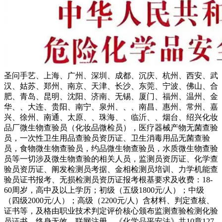
圣问手艺、上海、广州、深圳、成都、沉庆、杭州、西安、武
汉、姑苏、郑州、南京、天津、长沙、东莞、宁波、佛山、合
肥、青岛、昆明、沈阳、济南、无锡、厦门、福州、温州、金
华、、大连、贵阳、南宁、泉州、、、南昌、惠州、常州、嘉
兴、徐州、南通、太原、、珠海、、临沂、、烟台、绍兴化妆
品厂微生物查验员（化妆品微检员），医疗器械产物无菌查验
员，一次性卫生用品查验员资历证、卫生消毒用品无菌查验
员，食物微生物查验员，约品微生物查验员，水质微生物查验
员等一切涉及微生物查验的相关人员，监测员资历证、化学查
验员资历证、阐发检测员考据、金相检测员培训、力学机能查
验员证书报考、无损检测员资历证报考根基要求及收费：18-
60周岁，高中及以上学历；初级（五级1800元/人）；中级
（四级2000元/人）；高级（2200元/人）含材料、判定查核、
证书等，及格由职业技术判定评价核心颁布监测查验检测化验
员证书，终身无效、联网注册。《化学品平安法》共10章127