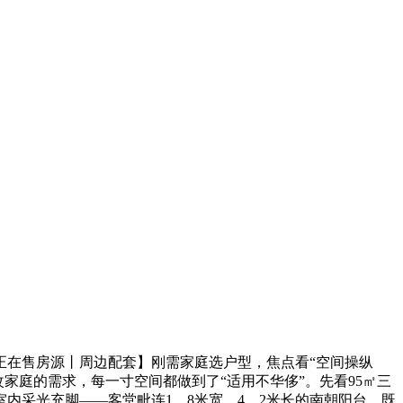
正在售房源丨周边配套】刚需家庭选户型，焦点看“空间操纵
改家庭的需求，每一寸空间都做到了“适用不华侈”。先看95㎡三
内采光充脚——客堂毗连1。8米宽、4。2米长的南朝阳台，既