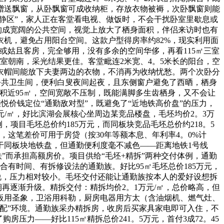
赠送飘窗，从卧飘窗可成收纳柜，存放衣物被褥，次卧飘窗则能
静区”，家人正在客堂看电视、做饭时，不会干扰卧室里歇息或
构成宽阔的公共空间，视觉上放大了栖身面积，伴侣来访时也有
机，避免占用阳台空间。这款户型得房率约82%，现实利用面
间或姑且客房，完全够用，没有多余的空间华侈，再看115㎡三室
室朝南，采光结果更佳。客堂毗连2米宽、4。5米长的阳台，空
衣帽间能放下夫妻两边的衣物，不消再为收纳忧愁。两个次卧分
近公共卫生间，便利白叟夜间起夜，且东侧窗户避免了西晒，栖身
积近95㎡，空间宽敞不压制，既能满脚多生齿栖身，又不会让
悦价钱定位“通勤敌对型”，既避免了“近地铁高价盘”的压力，
元/㎡，好比滨湖会展核心坐周边某竞品楼盘，毛坯均价2。3万
为例，项目毛坯总价约185万元，而同板块竞品毛坯总价约218。5
说，这笔差价可用于房贷（按30年等额本息、年利率4。0%计
于同板块地铁盘，但通勤便利度毫不减色——距离地铁1号线
铁”而承担高额房价。项目供给“毛坯+精拆”两种交付体例，通勤
合有时间、有拆修设法的通勤族。好比95㎡毛坯总价185万元，
庭”来说，压力相对较小。毛坯交付还能让通勤族按本人的爱好设想拆
再逐渐升级。精拆交付：精拆均价2。1万元/㎡，总价略高，但
板用圣象，卫浴用科勒，厨房电器用方太（含油烟机、燃气灶、
配”环境。通勤族采办精拆房，收房后买家具家电即可入住，不
力——好比115㎡精拆总价241。5万元，首付3成72。45