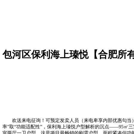
包河区保利海上瑧悦【合肥所有
欢送来电征询！可预定发卖人员（来电卑享内部优惠勾当）【
率”取“功能适配性”，保利海上瑧悦户型解析的沉点——95㎡
室两厅一卫户型，这是项目最畅销的刚需户型，面积紧凑但功能