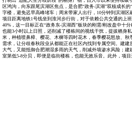
打制出“适配人生分歧阶段”的栖身产物，自入市以来便持续
区鸿沟，向东跟尾滨湖区焦点，是合肥“政务-滨湖”双核成长的
字楼，避免迟早高峰堵车；周末带家人出行，10分钟到滨湖区
项目距离地铁1号线坐到淮河步行街，对于依赖公共交通的上班
40%，这一目标正在“政务东-滨湖西”板块的刚需/刚改盘中
也能3小时以上日照，还削减了楼栋间的视线干扰，提拔栖身私
米，种植喷鼻樟、樱花、木樨等四时花木，春季樱花怒放、秋
需求，让分歧春秋段业从都能正在社区内找到专属空间。建建质
大气，又能抵御合肥潮湿多雨的天气，削减外墙渗水风险；建
室第低5-8分贝，即便是临街楼栋，也能无效乐音。此外，项