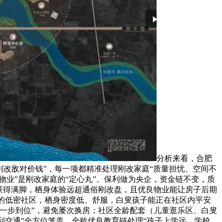
分析来看，合肥
“刚改敌对价钱”，每一项都精准处理刚改家庭“质量担忧、空间不
物业”是刚改家庭的“定心丸”。保利做为央企，资金链不变，质
获得满脚，栖身体验远超通俗刚改盘，且优良物业能让房子后期
0%的低密社区，栖身密度低、舒服，白叟孩子能正在社区内平安
“一步到位”，避免屡次换房；社区全龄配套（儿童逛乐区、白叟
利交通”全方位笼盖。全龄优良教育链处理“孩子上学远、学校