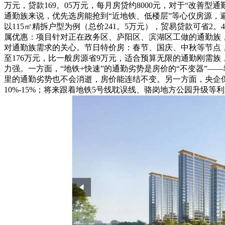
万元，贷款169。05万元，每月房贷约8000元，对于“改
通勤族来说，优先选房能抢到“近地铁、低楼层”等心仪房源，避
以115㎡精拆户型为例（总价241。5万元），贸易贷款可省2
属优惠：项目针对正在政务区、庐阳区、滨湖区工做的通勤族，推
对通勤族需求的关心。节日特价房：春节、国庆、中秋等节点，项
至176万元，比一般房源省9万元，适合预算无限的通勤刚需
力强。一方面，“地铁+快速”的通勤劣势是房价的“不变器”
里的通勤劣势也不会消逝，房价能连结不变。另一方面，央企保
10%-15%；将来跟着地铁5号线耽误线、骆岗地方公园升级