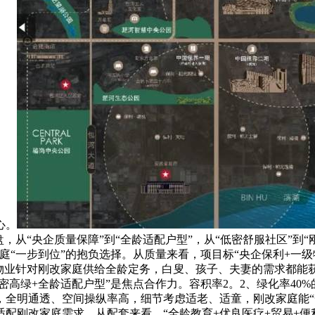
心。
，从“央企质量保障”到“全龄适配户型”，从“低密舒服社区”到
庭“一步到位”的抱负选择。从质量来看，项目标“央企保利+一级
利物业针对刚改家庭供给全龄定务，白叟、孩子、夫妻的需求都能
密高绿+全龄适配户型”是焦点合作力。容积率2。2、绿化率4
户型，全明通透、空间操纵率高，细节考虑适老、适童，刚改家庭能
配刚改家庭需求。从配套来看，“全龄教育+优良医疗+贸易+便