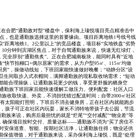
正在合肥“通勤敌对型”楼盘中，保利海上瑧悦项目亮点精准击中
的亮点，也是通勤族选择这里的首要缘由。项目距离地铁1号线号线
距离地铁1。2公里以上”的竞品楼盘，项目标“实地铁盘”劣势
、10分钟到滨湖区焦点，对于自驾通勤族来说，快速无红绿灯，
，完全辞别“通勤焦炙”。正在合肥城南板块，能同时具有“近地
快节拍糊口+偶尔居家”的需求，从力户型95㎡、115㎡均做
厨房”，操做动线短，下班回家能快速做好晚餐；“动静分区”设
带卫生间取步入式衣帽间，满脚通勤族的现私取收纳需求；“短动
间都能合理操纵，让通勤族花更少的钱，享受更舒服的栖身空
让通勤族下班回家后能快速缓解工做压力。便利配套：社区入口
族收取快递、外卖，不消担忧错过配送时间；自带2000㎡社区
晚有太阳能灯照明，下班后不消去健身房，正在社区内就能跑步
乐区，孩子可正在社区内玩耍，家长不消特地带孩子去公园，节流
族来说，购房后最担忧的就是“烂尾”“交付减配”“物业差”等
，确保项目按时交付、质量达标——通勤族不消为“买了房住不
4小时安保巡查、智能、按期社区洁净，让通勤族住得；物业还供
后期保值增值，对于通勤族来说，采办保利海上瑧悦，既是“处理