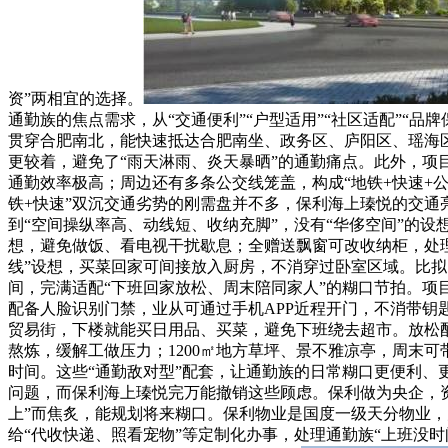
资”两相宜的选择。
通勤族的焦点需求，从“交通便利”“户型适用”“社区适配”“
贯穿合肥南北，能快速抵达合肥南坐、政务区、庐阳区、瑶海区
更较着，避免了“雨天淋雨、炎天暴晒”的通勤痛点。此外，项
通勤效率极高；周边还有多条公交线笼盖，构成“地铁+快速+
铁+快速”双沉交通劣势的刚需盘并不多，保利海上瑧悦的交通亮
到“空间操纵率高、动线短、收纳充脚”，没有“华侈空间”的设
想，避免做饭、看电视干扰歇息；全赠送飘窗可改收纳柜，处理
线”设想，买菜回家可间接放入厨房，不消穿过卧室区域。比拟
间，完满适配“下班回家放松、周末陪同家人”的糊口节拍。项
配备人脸识别门禁，业从可通过手机APP近程开门，不消带钥
贸易街，下楼就能买日用品、买菜，避免下班绕去超市。放松配
熬炼，缓解工做压力；1200㎡地方草坪、景不雅凉亭，周末
时间。这些“通勤敌对型”配套，让通勤族的日常糊口更便利、更
问题，而保利海上瑧悦完万能撤销这些顾虑。保利做为央企，
上”而焦炙，能规划将来糊口。保利物业是国度一级天分物业，办
给“代收快递、照看宠物”等定制化办事，处理通勤族“上班没