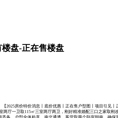
楼盘-正在售楼盘
2025房价特价消息丨底价优惠丨正在售户型图丨项目引见丨
三室两厅一卫取115㎡三室两厅两卫，刚好精准婚配三口之家取刚
齐备。户型全体朴直，南北通透，客堂取两个卧室朝南，确保室