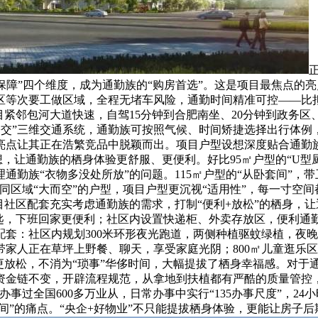
品牌保障”四个维度，成为通勤族的“购房首选”。这是项目最焦点
等次要工做区域，全程无堵车风险，通勤时间精准可控——比拟“
目紧邻包河大道快速，自驾15分钟到合肥南坐、20分钟到政务区
公交”三维交通系统，通勤族可按照气候、时间矫捷选择出行体例
点让其正在浩繁竞品中脱颖而出。项目户型设想深度贴合通勤族“
想，让通勤族的栖身体验更舒服、更便利。好比95㎡户型的“U型
通勤族“衣物多没处所放”的问题。115㎡户型的“从卧套间”，
同区域“大而空”的户型，项目户型更沉视“适用性”，每一寸空
目社区配套充实考虑通勤族的需求，打制“便利+放松”的栖身，
匙，下班回家更便利；社区内设置快递柜、外卖存放区，便利通勤
套：社区内规划300米环形夜光跑道，两侧种植驱蚊绿植，夜
可带家人正在草坪上野餐、聊天，享受家庭光阴；800㎡儿童逛
放松，不消为“琐事”华侈时间，大幅提拔了栖身幸福感。对于通勤
资金链不变，开辟流程规范，从拿地到扶植都有严酷的质量管控
事过全国600多万业从，日常办事中实行“135办事尺度”，2
时间”的痛点。“央企+好物业”不只能提拔栖身体验，更能让房子