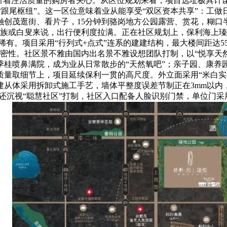
吸引着注活质量的购房者关心。从区位规划来看，项目选址极具计
“跟尾枢纽”。这一区位意味着业从能享受“双区资本共享”：工
融创茂逛街、看片子，15分钟到骆岗地方公园露营、赏花，糊
族或白叟来说，出行便利度拉满。正在社区规划上，保利海上瑧悦
十分稀有。项目采用“行列式+点式”连系的建建结构，最大楼间距
密性。社区景不雅由国内出名景不雅设想团队打制，以“悦享天然”
季桂喷鼻满院，成为业从日常散步的“天然氧吧”；亲子园、康养
量取细节上，项目延续保利一贯的高尺度。外立面采用“米白实
建从体采用拆卸式施工手艺，墙体平整度误差节制正在3mm以内
目还沉视“聪慧社区”打制，社区入口配备人脸识别门禁，单位门采