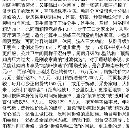
能满脚晾晒需求，又能隔出小休闲区，摆一张茶几取两把椅子
做为孩子的玩具区，空间操纵率拉满。动静分区设想也十分贴心
进修的人。厨房采用U型结构，洗菜、切菜、炒菜动线合理，
脚够勾当区域。卫生间做了干湿分手，洗手台、马桶、淋浴区
积近78㎡，比同面积段竞品多1-2㎡，对于三口之家来说，从
两厅两卫户型，适合打算生二胎或三代同堂的刚改家庭。户型延
间更宽敞，可同时容纳晾晒、休闲、洗衣三大功能；从卧升级
工明白：北侧次卧约10㎡，可做儿童房，放1。5米床+书桌
更舒服。公共卫生间同样干湿分手，厨房升级为L型结构，预留
购房压力过大，是刚改家庭的“过渡优选”。对于通勤族来说，购
又能让购房者享受“地铁+快速”的通勤劣势，是合肥城南板块“
元/㎡，而保利海上瑧悦毛坯均价约1。95万元/㎡，精拆均价约2。
万元，差价达33。5万元；项目精拆总价约200万元，而同板块
较，每月可少还房贷约1500元），或用于拆修、采办家电，
米，比部门“地铁盘”（距离地铁1。2公里以上）更接近地铁，
族可按照本身预算取时间矫捷选择，避免“预算超支”或“没时间
首付3成仅55。5万元，贷款129。5万元，按30年等额本息
修气概，选择性价比高的建材，避免“精拆陈旧见解”或“精拆
省心省力，适合工做忙碌、没时间拆修的通勤族。项目精拆尺
消毒柜），还配备全屋新风系统、智能门锁、阳台晾衣架等，
消花时间盯拆修，避免“拆修影响工做”的问题。更主要的是，精