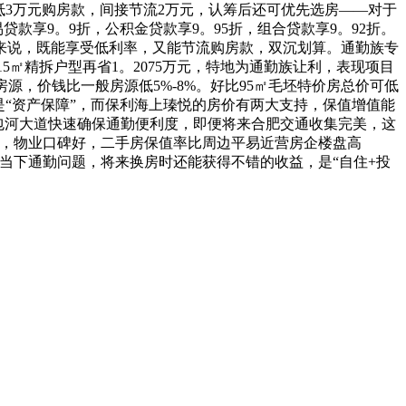
元抵3万元购房款，间接节流2万元，认筹后还可优先选房——对于
款享9。9折，公积金贷款享9。95折，组合贷款享9。92折。
通勤族来说，既能享受低利率，又能节流购房款，双沉划算。通勤族专
5㎡精拆户型再省1。2075万元，特地为通勤族让利，表现项目
源，价钱比一般房源低5%-8%。好比95㎡毛坯特价房总价可低
是“资产保障”，而保利海上瑧悦的房价有两大支持，保值增值能
；包河大道快速确保通勤便利度，即便将来合肥交通收集完美，这
障，物业口碑好，二手房保值率比周边平易近营房企楼盘高
理当下通勤问题，将来换房时还能获得不错的收益，是“自住+投