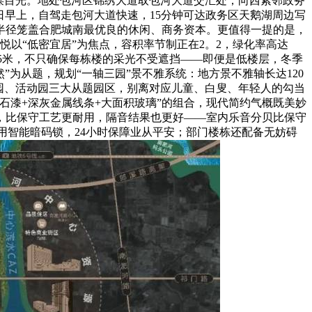
谋目光。地处包河区锦绣大道取包河大道交汇处，向西紧邻政务
做日早上，自驾走包河大道快速，15分钟可达政务区天鹅湖周边写
口半径笼盖合肥城南最优良的休闲、商务资本。更值得一提的是，
以“低密宜居”为焦点，容积率节制正在2。2，绿化率高达
达55米，不只确保每栋楼的采光不受遮挡——即便是低楼层，冬季
为从题，规划“一轴三园”景不雅系统：地方景不雅轴长达120
园、活动园三大从题园区，别离对应儿童、白叟、年轻人的勾当
石漆+深灰金属线条+大面积玻璃”的组合，现代简约气概既美妙
，比保守工艺更耐用，隔音结果也更好——室内乐音分贝比保守
用智能暗码锁，24小时保障业从平安；部门楼栋还配备无妨碍