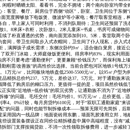
，闲暇时晒晒太阳、看看书，完全不拥堵；两个南向卧室均带全
：客堂、餐厅、厨房位于西侧“动区”，卧室、卫生间位于东侧“
台面宽度脚够放下电饭煲、微波炉等小家电；餐厅取客堂相连，
各自，早上家人可同时利用，不消列队期待；卫生间还预留了洗衣
卧放1。8米床+衣柜，次卧放1。2米儿童床+书桌，书房可成储物
续了朴直通透的劣势，南向面宽添加到10。5米，客堂取两个卧
为套间，带卫生间取步入式衣帽间，卫生间了仆人现私，步入式
+衣柜，满脚孩子成长需求；东侧次卧约9㎡，适合做白叟房，接
了双开门冰箱，大师庭做饭更便利。得房率约83%，现实利用面
房不只要考虑“通勤便利”，更要兼顾“价钱压力”，而保利海上瑧
通勤刚需/改善族”的高性价比选择。当前合肥包河区地铁1号线万
1万元/㎡，比同板块地铁盘低2500-5500元/㎡。以95㎡户型
竞品精拆总价约237。5万元，差价达37。5万元。对于通勤族来
大幅降低了购房后的糊口压力。更值得一提的是，项目虽然价钱低
实正实现“近地铁+低价钱”的双沉劣势，让通勤族不消为了“近地
拆修”的问题。毛坯交付：毛坯均价1。95万元/㎡，总价更低，适
、年利率4。0%计较，每月房贷约6100元，对于“双职工通勤家
减配”的问题，同时也能节制拆修成本——预算无限可先简拆，后期
度采用国内一线品牌：地面瓷砖用东鹏，墙面乳胶漆用立邦，地
这些设置装备摆设正在同价位精拆楼盘中属中高端程度，没有“减
拆部门支撑按揭贷款，不消一次性领取拆修费用，进一步减轻了购房压