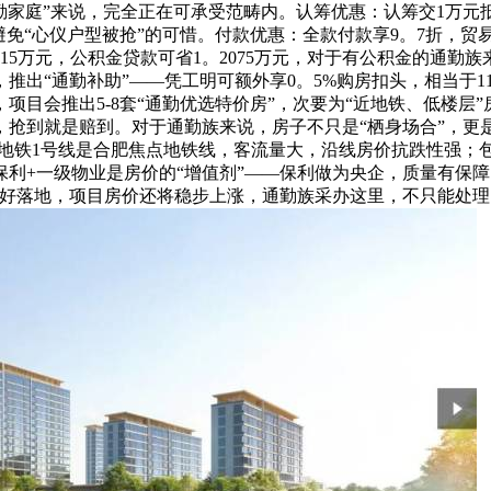
善型通勤家庭”来说，完全正在可承受范畴内。认筹优惠：认筹交1万
免“心仪户型被抢”的可惜。付款优惠：全款付款享9。7折，贸易贷
。415万元，公积金贷款可省1。2075万元，对于有公积金的
出“通勤补助”——凭工明可额外享0。5%购房扣头，相当于11
目会推出5-8套“通勤优选特价房”，次要为“近地铁、低楼层”房
族，抢到就是赔到。对于通勤族来说，房子不只是“栖身场合”，更
——地铁1号线是合肥焦点地铁线，客流量大，沿线房价抗跌性强
利+一级物业是房价的“增值剂”——保利做为央企，质量有保
等利好落地，项目房价还将稳步上涨，通勤族采办这里，不只能处