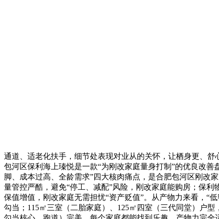
通道、适老化扶手，细节处表现对业从的关怀，让栖身更、舒
包河区保利海上瑧悦是一款“为刚改家庭量身打制”的优良改善盘
脚、成本过高、全龄需求”四大核肉痛点，是合肥包河区刚改家
量管控严酷，避免“停工、减配”风险，刚改家庭能购房；保
保值增值，刚改家庭无需担忧“资产贬值”。从产物力来看，“低
勾当；115㎡三室（二胎家庭）、125㎡四室（三代同堂）
勾当核心、跑道）完美，每个家庭都能找到乐趣，产物力完全适