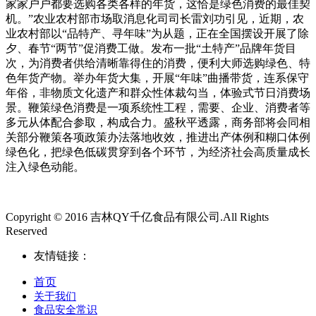
家家户户都要选购各类各样的年货，这恰是绿色消费的最佳契
机。”农业农村部市场取消息化司司长雷刘功引见，近期，农
业农村部以“品特产、寻年味”为从题，正在全国摆设开展了除
夕、春节“两节”促消费工做。发布一批“土特产”品牌年货目
次，为消费者供给清晰靠得住的消费，便利大师选购绿色、特
色年货产物。举办年货大集，开展“年味”曲播带货，连系保守
年俗，非物质文化遗产和群众性体裁勾当，体验式节日消费场
景。鞭策绿色消费是一项系统性工程，需要、企业、消费者等
多元从体配合参取，构成合力。盛秋平透露，商务部将会同相
关部分鞭策各项政策办法落地收效，推进出产体例和糊口体例
绿色化，把绿色低碳贯穿到各个环节，为经济社会高质量成长
注入绿色动能。
Copyright © 2016 吉林QY千亿食品有限公司.All Rights
Reserved
友情链接：
首页
关于我们
食品安全常识