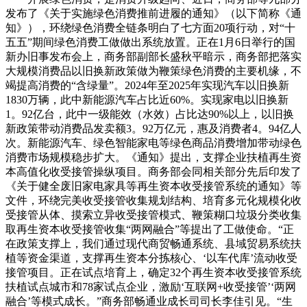
发布了《关于实施绿色消费推前进履的通知》（以下简称《通
知》），环绕绿色消费全链条明白了七方面20项行动，对“十
五五”期间绿色消费工做做出系统放置。正在1月6日举行的国
新办旧事发布会上，商务部副部长盛秋平暗示，商务部把落实
大规模消费品以旧换新政策做为鞭策绿色消费的主要机缘，不
竭提高消费的“含绿量”。2024年至2025年实现汽车以旧换新
1830万辆，此中新能源汽车占比近60%。实现家电以旧换新
1。92亿台，此中一级能效（水效）占比达90%以上，以旧换
新政策带动消费品发卖额3。92万亿元，惠及消费者4。94亿人
次。新能源汽车、绿色智能家电等绿色商品消费增加带动绿色
消费市场规模稳步扩大。《通知》提出，支撑企业扶植再生资
本高值化收受接管操纵项目。商务部会同相关部分先后印发了
《关于健全废旧家电家具等再生资本收受接管系统的通知》等
文件，环绕完美收受接管收集规划结构、培育多元化规模化收
受接管从体、摸索立异收受接管模式、鞭策糊口垃圾分类收集
取再生资本收受接管收集“两网融合”等提出了工做使命。“正
在政策支撑上，我们通过现代商贸畅通系统、县域贸易系统扶
植等资金渠道，支撑再生资本分拣核心、‘以车代库’流动收受
接管项目。正在试点培育上，确定32个再生资本收受接管系统
扶植试点城市和78家试点企业，激励‘互联网+收受接管’‘两网
融合’等模式成长。”商务部畅通业成长司司长李佳引见。“生