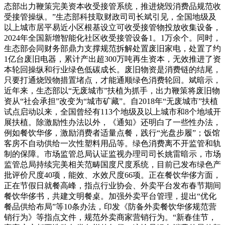
态部出力鞭策完美资本收受接管系统，推进烧毁消费品规范收
受接管操纵。”生态部科技取财政司司长斌引见，全国地级及
以上城市居平易近小区根基设立可收受接管物投放收集设备，
2024年全国新增智能化社区收受接管设备1。1万余个。同时，
生态部会同财务部鼎力支撑规范拆解处置废旧家电，处置了约
1亿台废旧电器，累计产出超300万吨再生资本，无效推进了资
本轮回操纵和行业绿色低碳成长。废旧物资是消费链的结尾，
只要打通烧毁物措置堵点，才能通顺绿色消费轮回。斌暗示，
近年来，生态部以“无废城市”扶植为抓手，出力鞭策将废旧物
资从“社会承担”改变为“城市矿藏”。自2018年“无废城市”扶植
试点启动以来，全国曾经有113个地级及以上城市和8个地域开
展扶植。除激励性办法以外，《通知》还明白了一些性办法，
例如餐饮华侈，激励消费者适量点餐，践行“光盘步履”；饭馆
客房不自动供给一次性塑料用品等。绿色消费离不开监管和轨
制的保障。市场监管总局认证监视办理司司长姚雷暗示，市场
监管总局持续完美相关范畴国度尺度系统，目前已发布绿色产
批评价尺度40项，能效、水效尺度66项。正在餐饮华侈方面，
正在节假日就餐高峰，指点行业协会、外卖平台发布春节期间
餐饮华侈书，共建文明餐桌。加强外卖平台管理，提出“优化
餐品供给布局”等10条办法，印发《防备外卖餐饮华侈规范营
销行为》等指点文件，规范外卖商家营销行为。“新春佳节，