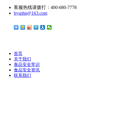
客服热线请拨打：400-680-7778
hysphn@163.com
首页
关于我们
食品安全常识
食品安全资讯
联系我们