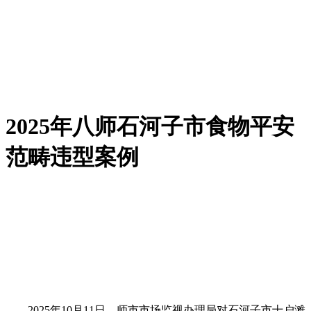
2025年八师石河子市食物平安
范畴违型案例
2025年10月11日，师市市场监视办理局对石河子市十户滩