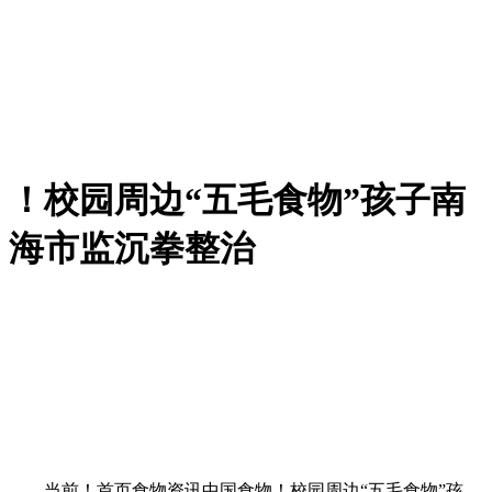
！校园周边“五毛食物”孩子南
海市监沉拳整治
当前！首页食物资讯中国食物！校园周边“五毛食物”孩