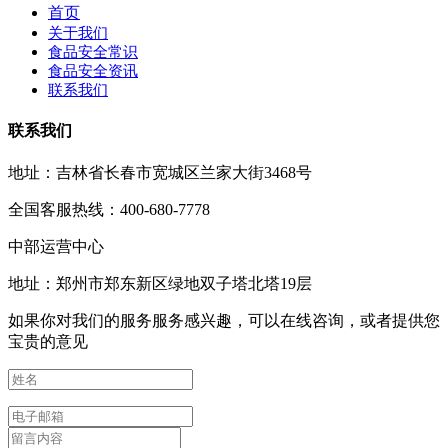
首页
关于我们
食品安全常识
食品安全资讯
联系我们
联系我们
地址：吉林省长春市宽城区兰家大街3468号
全国客服热线：400-680-7778
中部运营中心
地址：郑州市郑东新区绿地双子塔北塔19层
如果你对我们的服务服务感兴趣，可以在线咨询，或者提供您
宝贵的意见