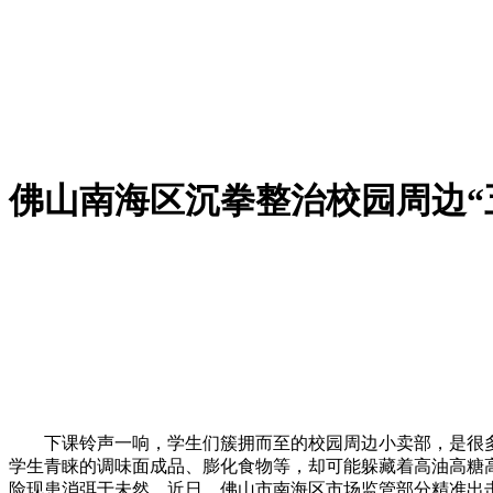
佛山南海区沉拳整治校园周边“
下课铃声一响，学生们簇拥而至的校园周边小卖部，是很多人
学生青睐的调味面成品、膨化食物等，却可能躲藏着高油高糖
险现患消弭于未然，近日，佛山市南海区市场监管部分精准出击