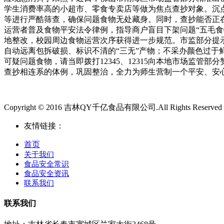
学生消费率高的小超市、零食专卖店等做为焦点查抄对象。沉点
等进行严酷筛查，确保问题食物无处藏身。同时，查抄能否正
运营者普及食物平安法令律例，指导商户盲目下架问题“五毛
地整改，校园周边食物运营次序获得进一步规范。市监部分提
自动远离包拆破损、标识不清的“三无”产物；不采办颜色过
可疑问题食物，请当即拨打12345、12315向本地市场监
查抄相连系的体例，巩固整治，全力为师生营制一个平安、安
Copyright © 2016 吉林QY千亿食品有限公司.All Rights Reserved
友情链接：
首页
关于我们
食品安全常识
食品安全资讯
联系我们
联系我们