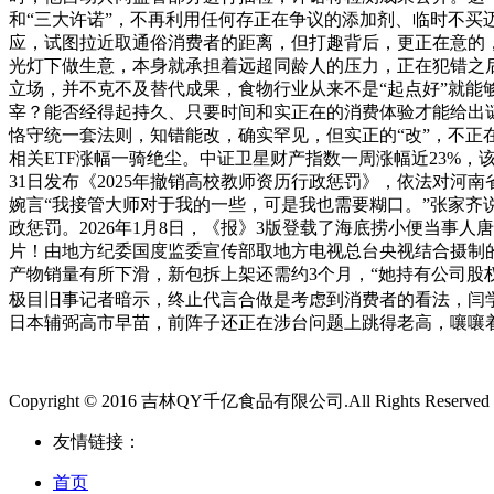
和“三大许诺”，不再利用任何存正在争议的添加剂、临时不买
应，试图拉近取通俗消费者的距离，但打趣背后，更正在意的
光灯下做生意，本身就承担着远超同龄人的压力，正在犯错之后
立场，并不克不及替代成果，食物行业从来不是“起点好”就能
宰？能否经得起持久、只要时间和实正在的消费体验才能给出
恪守统一套法则，知错能改，确实罕见，但实正的“改”，不正
相关ETF涨幅一骑绝尘。中证卫星财产指数一周涨幅近23%，该指
31日发布《2025年撤销高校教师资历行政惩罚》，依法对
婉言“我接管大师对于我的一些，可是我也需要糊口。”张家齐
政惩罚。2026年1月8日，《报》3版登载了海底捞小便当事人
片！由地方纪委国度监委宣传部取地方电视总台央视结合摄制的
产物销量有所下滑，新包拆上架还需约3个月，“她持有公司股
极目旧事记者暗示，终止代言合做是考虑到消费者的看法，闫学
日本辅弼高市早苗，前阵子还正在涉台问题上跳得老高，嚷嚷
Copyright © 2016 吉林QY千亿食品有限公司.All Rights Reserved
友情链接：
首页