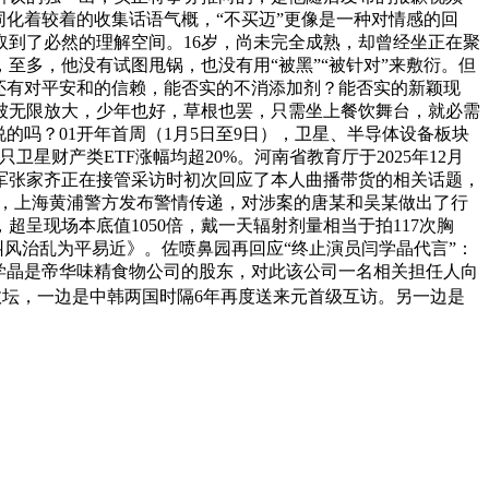
化着较着的收集话语气概，“不买迈”更像是一种对情感的回
到了必然的理解空间。16岁，尚未完全成熟，却曾经坐正在聚
多，他没有试图甩锅，也没有用“被黑”“被针对”来敷衍。但
，还有对平安和的信赖，能否实的不消添加剂？能否实的新颖现
被无限放大，少年也好，草根也罢，只需坐上餐饮舞台，就必需
的吗？01开年首周（1月5日至9日），卫星、半导体设备板块
卫星财产类ETF涨幅均超20%。河南省教育厅于2025年12月
冠军张家齐正在接管采访时初次回应了本人曲播带货的相关话题，
后，上海黄浦警方发布警情传递，对涉案的唐某和吴某做出了行
超呈现场本底值1050倍，戴一天辐射剂量相当于拍117次胸
纠风治乱为平易近》。佐喷鼻园再回应“终止演员闫学晶代言”：
闫学晶是帝华味精食物公司的股东，对此该公司一名相关担任人向
政坛，一边是中韩两国时隔6年再度送来元首级互访。另一边是