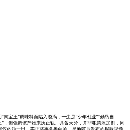
肉宝王”调味料而陷入漩涡，一边是“少年创业”“勤恳自
王”，但强调该产物来历正轨、具备天分，并非犯禁添加剂，同
解议的独一出，实正将事务推向的，是他随后发布的报歉视频