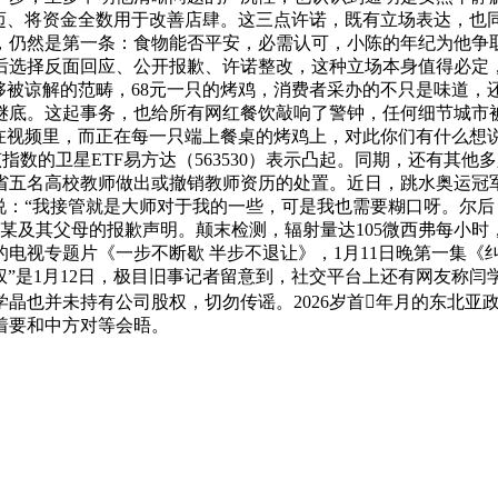
迈、将资金全数用于改善店肆。这三点许诺，既有立场表达，也同
，仍然是第一条：食物能否平安，必需认可，小陈的年纪为他争取
选择反面回应、公开报歉、许诺整改，这种立场本身值得必定，至
够被谅解的范畴，68元一只的烤鸡，消费者采办的不只是味道
谜底。这起事务，也给所有网红餐饮敲响了警钟，任何细节城市
在视频里，而正在每一只端上餐桌的烤鸡上，对此你们有什么想说
数的卫星ETF易方达（563530）表示凸起。同期，还有其他多只
河南省五名高校教师做出或撤销教师资历的处置。近日，跳水奥运
说：“我接管就是大师对于我的一些，可是我也需要糊口呀。尔
唐某及其父母的报歉声明。颠末检测，辐射量达105微西弗每小时，
电视专题片《一步不断歇 半步不退让》，1月11日晚第一集《
权”是1月12日，极目旧事记者留意到，社交平台上还有网友称
晶也并未持有公司股权，切勿传谣。2026岁首年月的东北亚
着要和中方对等会晤。