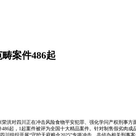
畴案件486起
荣洪对四川正在冲击风险食物平安犯罪、强化学问产权刑事方面
件486起，1起案件被评为全国十大精品案件。针对制售假劣肉
四川组织开展“守护天府粮仓2025”专项冲击，共侦办相关刑事案