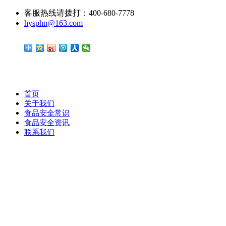
客服热线请拨打：400-680-7778
hysphn@163.com
首页
关于我们
食品安全常识
食品安全资讯
联系我们