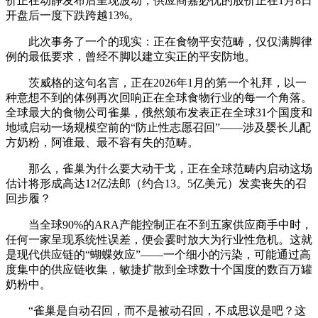
价正在动静发布后呈现波动，供应商嘉必优的股价正在1月8日
开盘后一度下跌跨越13%。
此次事务了一个的现实：正在食物平安范畴，仅仅满脚律
例的最低要求，曾经不脚以建立实正的平安防地。
茨威格的这句名言，正在2026年1月的第一个礼拜，以一
种意想不到的体例再次回响正在全球食物行业的每一个角落。
全球最大的食物公司雀巢，俄然颁布发表正在全球31个国度和
地域启动一场规模空前的“防止性志愿召回”——涉及婴长儿配
方奶粉，阿谁最、最不容有失的范畴。
那么，雀巢为什么要大动干戈，正在全球范畴内启动这场
估计将形成高达12亿法郎（约合13。5亿美元）发卖丧失的召
回步履？
当全球90%的ARA产能控制正在不到五家供应商手中时，
任何一家呈现系统性误差，便会霎时放大为行业性危机。这就
是现代供应链的“蝴蝶效应”——一个细小的污染，可能通过高
度集中的供应链收集，敏捷扩散到全球数十个国度的数百万罐
奶粉中。
“雀巢是自动召回，而不是被动召回，不成思议是吧？这