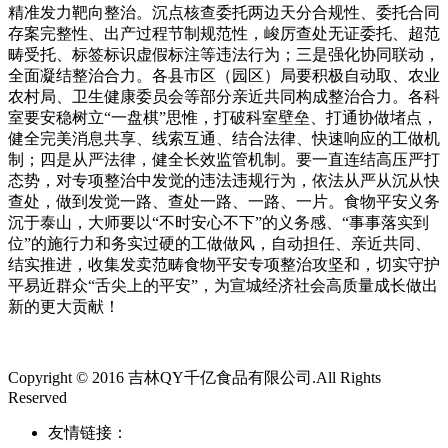
精准发力靶向整治。沉点核查委托两边天分合规性、委托合同
存案完整性、出产过程节制规范性，峻厉查处无证委托、超范
畴受托、标签标识虚假标注等违法行为；三是强化协同联动，
全面凝结整治合力。各县市区（园区）局要积极自动取、农业
农村局、卫生健康委员会等部分亲近共同构成整治合力。各科
室要安稳树立“一盘棋”思惟，打破科室壁垒、打通协做堵点，
健全完美消息共享、线索互通、结合法律、快速响应的工做机
制；四是从严法律，健全长效监管机制。要一直连结高压严打
态势，对专项整治中发觉的违法违规行为，依法从严从沉从快
查处，做到发觉一路、查处一路、一路、一片。食物平安义务
沉于泰山，大师要以“不时安心不下”的义务感、“事事落实到
位”的施行力和务实过硬的工做做风，自动担任、亲近共同、
结实推进，收集发卖范畴食物平安专项整治攻坚和，切实守护
平易近群众“舌尖上的平安”，为宣城经济社会高质量成长做出
新的更大贡献！
Copyright © 2016 吉林QY千亿食品有限公司.All Rights
Reserved
友情链接：