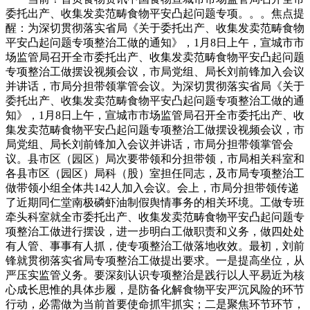
委托出产、收集发卖范畴食物平安凸起问题专项。。。焦点提
醒：为深切贯彻落实省局《关于委托出产、收集发卖范畴食物
平安凸起问题专项整治工做的通知》，1月8日上午，宣城市市
场监管局召开全市委托出产、收集发卖范畴食物平安凸起问题
专项整治工做摆设视频会议，市局党组、局长刘前锋加入会议
并讲话，市局分担带领掌管会议。为深切贯彻落实省局《关于
委托出产、收集发卖范畴食物平安凸起问题专项整治工做的通
知》，1月8日上午，宣城市市场监管局召开全市委托出产、收
集发卖范畴食物平安凸起问题专项整治工做摆设视频会议，市
局党组、局长刘前锋加入会议并讲话，市局分担带领掌管会
议。县市区（园区）局次要带领和分担带领，市局相关科室和
各县市区（园区）局科（股）室担任同志，及市局专项整治工
做带领小组全体共142人加入会议。会上，市局分担带领传递
了近期同仁堂南极磷虾油制假舆情事务的相关环境。工做专班
牵头科室就全市委托出产、收集发卖范畴食物平安凸起问题专
项整治工做进行摆设，进一步明白工做职责和义务，做四处处
有人管、事事有人抓，使专项整治工做落地收效。最初，刘前
锋就贯彻落实省局专项整治工做提出要求。一是提高坐位，从
严压实监管义务。要深刻认识专项整治是践行以人平易近为核
心成长思惟的具体步履，是防备化解食物平安严沉风险的环节
行动，必需做为当前首要使命抓牢抓实；二是聚焦环节环节，