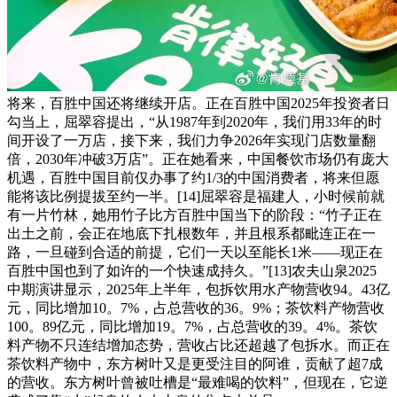
将来，百胜中国还将继续开店。正在百胜中国2025年投资者日
勾当上，屈翠容提出，“从1987年到2020年，我们用33年的时
间开设了一万店，接下来，我们力争2026年实现门店数量翻
倍，2030年冲破3万店”。正在她看来，中国餐饮市场仍有庞大
机遇，百胜中国目前仅办事了约1/3的中国消费者，将来但愿
能将该比例提拔至约一半。[14]屈翠容是福建人，小时候前就
有一片竹林，她用竹子比方百胜中国当下的阶段：“竹子正在
出土之前，会正在地底下扎根数年，并且根系都毗连正在一
路，一旦碰到合适的前提，它们一天以至能长1米——现正在
百胜中国也到了如许的一个快速成持久。”[13]农夫山泉2025
中期演讲显示，2025年上半年，包拆饮用水产物营收94。43亿
元，同比增加10。7%，占总营收的36。9%；茶饮料产物营收
100。89亿元，同比增加19。7%，占总营收的39。4%。茶饮
料产物不只连结增加态势，营收占比还超越了包拆水。而正在
茶饮料产物中，东方树叶又是更受注目的阿谁，贡献了超7成
的营收。东方树叶曾被吐槽是“最难喝的饮料”，但现在，它逆