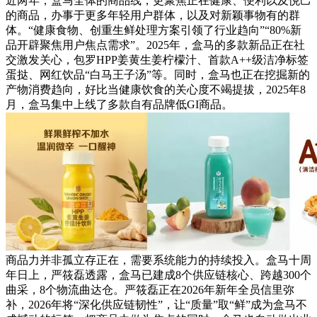
近两年，盒马全体的商品线，更聚焦正在健康、便利以及悦己
的商品，办事于更多年轻用户群体，以及对新颖事物有的群
体。“健康食物、创重生鲜处理方案引领了行业趋向”“80%新
品开辟聚焦用户焦点需求”。2025年，盒马的多款新品正在社
交激发关心，包罗HPP姜黄生姜柠檬汁、首款A++级洁净标签
蛋挞、网红饮品“白马王子汤”等。同时，盒马也正在挖掘新的
产物消费趋向，好比当健康饮食的关心度不竭提拔，2025年8
月，盒马集中上线了多款自有品牌低GI商品。
商品力并非孤立存正在，需要系统能力的持续投入。盒马十周
年日上，严筱磊透露，盒马已建成8个供应链核心、跨越300个
曲采，8个物流曲达仓。严筱磊正在2026年新年全员信里弥
补，2026年将“深化供应链韧性”，让“质量”取“鲜”成为盒马不