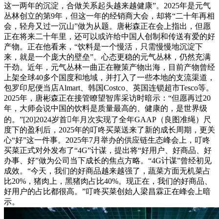
这一两年的沉淀，合做关系起头越来越健康”。2025年是元气
丛林创立的第9年，但这一年的经销商大会，却将“二十年再相
会，轻舟又过一沉山”做为从题。唐彬森正在会上指出，但愿
正在将来二十年里，还可以或许给中国人创制和传送有爱的好
产物。正在他看来，“饮料是一个慢活，只需慢慢地沉淀下
来，就是一个庞大的壁垒”。心态更稳的元气丛林，仍然充满
干劲。近年，元气丛林一曲正在鞭策产物出海，目前产物曾经
上架全球40多个国度和地域，并打入了一些本地的支流渠道，
包罗印尼便当店Almart、韩国Costco、英国连锁超市Tesco等。
2025年，唐彬森正在接管瞭望智库采访时暗示：“但愿再过20
年，大师会说中国的饮料是质量最高的、健康的，是世界级
的。”[20]2024岁首年月次实现了全年GAAP（良图准绳）尺
度下的盈利后，2025年的叮咚买菜送来了新的成长周期，更关
心“好”这一件事。2025年7月举办的供应链生态峰会上，叮咚
买菜正式对外发布了“4G”计谋，提出将“好用户、好商品、好
办事、好”做为公司当下成长的焦点方略。“4G计谋”曾经初见
成效。“今天，我们的好商品越来越强了，蔬菜方面无机菜占
比20%，猪肉上，黑猪肉占比40%。现正在，我们的好商品、
好用户的占比都很高。”叮咚买菜创始人梁昌霖正在峰会上暗
示。