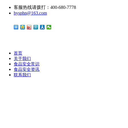
客服热线请拨打：400-680-7778
hysphn@163.com
首页
关于我们
食品安全常识
食品安全资讯
联系我们