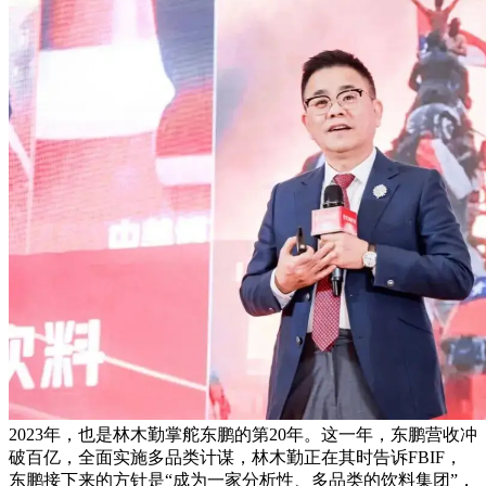
2023年，也是林木勤掌舵东鹏的第20年。这一年，东鹏营收冲
破百亿，全面实施多品类计谋，林木勤正在其时告诉FBIF，
东鹏接下来的方针是“成为一家分析性、多品类的饮料集团”，