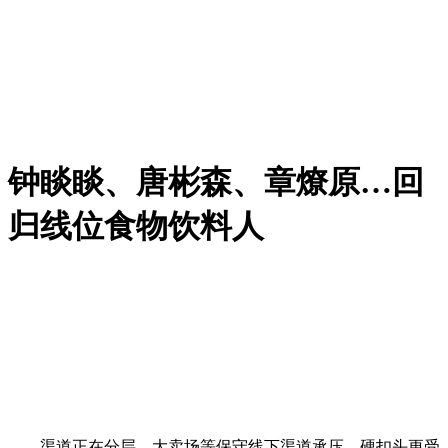
钟睒睒、唐彬森、章燎原…回
归线位食物饮料人
渠道正在分层，大卖场等保守线下渠道承压，硬扣头更受