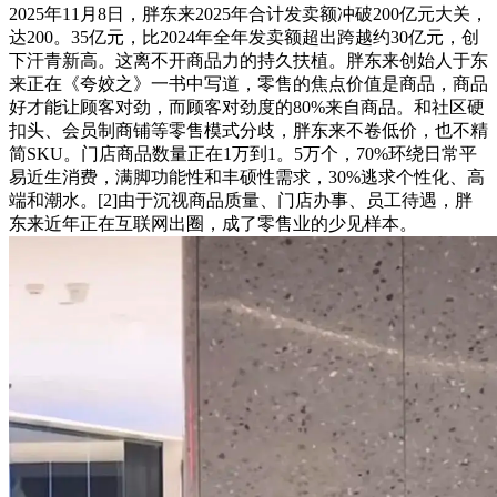
2025年11月8日，胖东来2025年合计发卖额冲破200亿元大关，
达200。35亿元，比2024年全年发卖额超出跨越约30亿元，创
下汗青新高。这离不开商品力的持久扶植。胖东来创始人于东
来正在《夸姣之》一书中写道，零售的焦点价值是商品，商品
好才能让顾客对劲，而顾客对劲度的80%来自商品。和社区硬
扣头、会员制商铺等零售模式分歧，胖东来不卷低价，也不精
简SKU。门店商品数量正在1万到1。5万个，70%环绕日常平
易近生消费，满脚功能性和丰硕性需求，30%逃求个性化、高
端和潮水。[2]由于沉视商品质量、门店办事、员工待遇，胖
东来近年正在互联网出圈，成了零售业的少见样本。