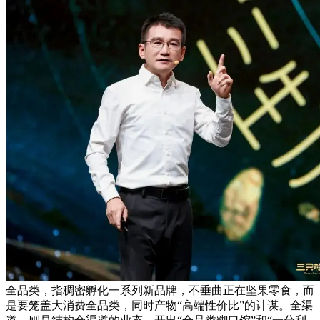
全品类，指稠密孵化一系列新品牌，不垂曲正在坚果零食，而
是要笼盖大消费全品类，同时产物“高端性价比”的计谋。全渠