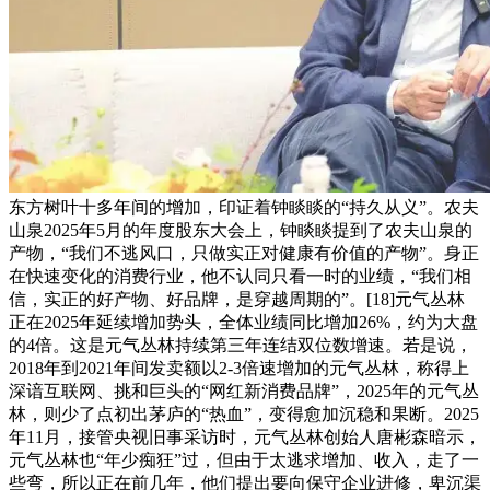
东方树叶十多年间的增加，印证着钟睒睒的“持久从义”。农夫
山泉2025年5月的年度股东大会上，钟睒睒提到了农夫山泉的
产物，“我们不逃风口，只做实正对健康有价值的产物”。身正
在快速变化的消费行业，他不认同只看一时的业绩，“我们相
信，实正的好产物、好品牌，是穿越周期的”。[18]元气丛林
正在2025年延续增加势头，全体业绩同比增加26%，约为大盘
的4倍。这是元气丛林持续第三年连结双位数增速。若是说，
2018年到2021年间发卖额以2-3倍速增加的元气丛林，称得上
深谙互联网、挑和巨头的“网红新消费品牌”，2025年的元气丛
林，则少了点初出茅庐的“热血”，变得愈加沉稳和果断。2025
年11月，接管央视旧事采访时，元气丛林创始人唐彬森暗示，
元气丛林也“年少痴狂”过，但由于太逃求增加、收入，走了一
些弯，所以正在前几年，他们提出要向保守企业进修，卑沉渠