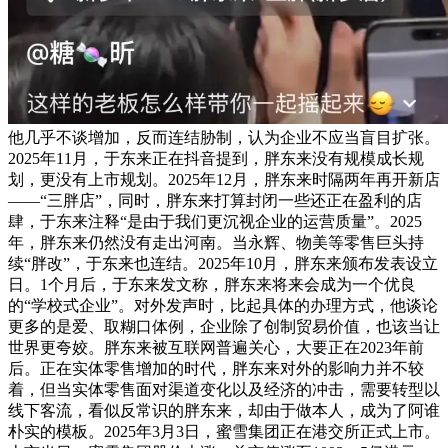
他几乎不谈增加，反而连结胁制，认为企业不应当盲目扩张。
2025年11月，于东来正在抖音提到，胖东来没有规模成长规
划，更没有上市规划。2025年12月，胖东来时隔两年再开新店
——“三胖店”，同时，胖东来打算封闭一些还正在盈利的店
肆，于东来注释“是由于我们更沉视企业的运营质量”。2025
年，胖东来仍然没有走出河南。当永辉、物美等零售巨头持
续“胖改”，于东来也连结。2025年10月，胖东来颁布发表设立
日。1个月后，于东来发文称，胖东来将来会成为一个优良
的“学校式企业”。对外发声时，比起具体的办理方式，他谈论
更多的是爱、取糊口体例，企业除了创制贸易价值，也该当让
世界更夸姣。胖东来被互联网普遍关心，大要正在2023年前
后。正在实体零售增加的时代，胖东来对外的影响力并不较
着，但当实体零售面对渠道变化以及经济的冲击，需要转型以
线下客流，看似反常识的胖东来，却由于做本人，成为了阿谁
朴实的模板。2025年3月3日，蜜雪集团正在港交所正式上市。