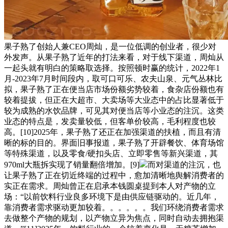
果子熟了创始人兼CEO周灿，是一位低调的创业者，很少对
外发声。从果子熟了近年的打法来看，对于线下渠道，周灿从
一起头就有明白的策略取选择。按照顿时赢的统计，2022年1
月-2023年7月时间段内，取可口可乐、农夫山泉、元气丛林比
拟，果子熟了正在便当店市场份额劣势较着，食杂店份额也有
较着提拔，但正在大超市、大卖场等大业态中的占比显著低于
较为成熟的水饮品牌，可见其对便当店等小业态的注沉。这类
业态的特点是，发卖量较低，但客单价较高，毛利程度也较
高。[10]2025年，果子熟了还正在加强渠道的扶植，而且有清
晰的标的目的。界面旧事报道，果子熟了开辟餐饮、体育场馆
等特殊渠道，以及零食/硬扣头店、立即零售等新兴渠道，其
970ml大瓶拆实现了销量翻倍增加。[9]
而对渠道的注沉，也
让果子熟了正在切近终端的过程中，愈加清晰地舆解消费者的
实正在需求。周灿曾正在启承本钱圆桌提到本人对产物的立
场：“以前饮料行业良多环境下是由供应链驱动的。近几年，
靠消费者需求驱动更加较着。。。。。。我们环绕消费者需求
去做整个产物的规划，以产物立异为焦点，同时自动去拥抱渠