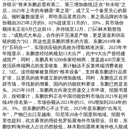
并暗示“将来东鹏必需有第二、第三增加曲线]正在“补水啦”之
后，2025年上市的有糖茶“果之茶”，成了又一个备受关心的新
品。顿时赢数据显示，即吃茶品茗类目内，果之茶品牌的市场
份额由2025年2月的0。02%提拔至11月的1。20%，其市场份
额排名正在9月已达前10，并持续至12月。[7]
林木勤曾指
出，“成熟式大单品，合作的不完满是产物，更是渠道和供应
链的能力”[6]，而这也是东鹏所擅长的方面。东鹏2019年奉
行“五码合一”，实现供应链的高效办理取精准决策。2025年半
年报显示，东鹏曾经结构规划13大出产，此中9大出产曾经建
成投产，同时，东鹏具有3200余家经销商，笼盖超420万家无
效活跃终端网点的发卖收集，累计触达不反复终端消费者超
2。5亿。这些能够被复用的“根本设备”，支持着东鹏进行品类
扩张，以更高的效率建立新的增加曲线。同时，东鹏也正在开
辟市场，寻找新的增量。国内的功能饮料赛道，东鹏已然是龙
头。2025年10月，东鹏再次向港交所递交上市申请。招股书显
示，按销量计，东鹏饮料正在中国功能饮料市场自2021年起持
续4年排名第一，市场份额从2021年的15。0%增加到2024年的
26。3%。但东鹏的野心不止于此，2025年是东鹏的“出海元
年”，产物已出口至越南、印尼等20余个国度和地域。招股书
里也提到，此次募资的用处包罗拓展海外市场营业。目前，东
鹏饮料海外收入占比仍然较低，林木勤但愿将来海外收入能成