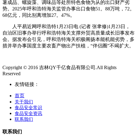
薯成品、螺旋藻、调味品等处所特色食物为从的出口财产劣
势。2025年呼和浩特海关监管办事出口食物51。88万吨，72。
68亿元，同比别离增加27。47%。
人平易近网呼和浩特1月23日电 (记者 张聿修)1月23日，
自治区旧事办举行呼和浩特海关支撑外贸高质量成长旧事发布
会。据发布会引见，呼和浩特海关积极阐扬本能机能劣势，多
措并举办事国度主要农畜产物出产扶植，“伴侣圈”不竭扩大。
Copyright © 2016 吉林QY千亿食品有限公司.All Rights
Reserved
友情链接：
首页
关于我们
食品安全常识
食品安全资讯
联系我们
联系我们