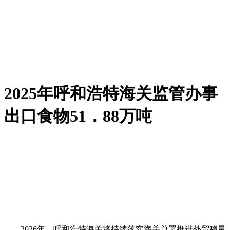
2025年呼和浩特海关监管办事
出口食物51．88万吨
2026年，呼和浩特海关将持续落实海关总署推进外贸稳量