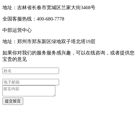
地址：吉林省长春市宽城区兰家大街3468号
全国客服热线：400-680-7778
中部运营中心
地址：郑州市郑东新区绿地双子塔北塔19层
如果你对我们的服务服务感兴趣，可以在线咨询，或者提供您
宝贵的意见
提交留言