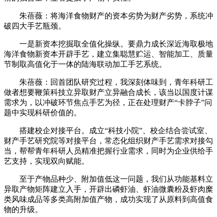
朱蓓薇：将海洋食物财产的资本劣势为财产劣势，系统冲
破四大手艺瓶颈。
一是新资本挖掘取全值化操纵。要鼎力成长深近海取极地
海洋食物新资本开辟手艺，建立集聪慧贮运、智能加工、质量
节制取高值化于一体的陆海联动加工手艺系统。
朱蓓薇：回首团队研究过程，我深刻体味到，青年科研工
做者想要鞭策科技立异取财产立异融合成长，该当以国度计谋
需求为，以冲破环节焦点手艺为径，正在处理财产“卡脖子”问
题中实现科研价值的。
搭建校企对接平台。成立“科技小院”、校企结合尝试室、
财产手艺研究院等对接平台，常态化组织财产手艺需求对接勾
当，帮帮青年科研人员精准把握行业需求，同时为企业供给手
艺支持，实现双向赋能。
至于产物品种少、附加值低这一问题，我们从功能基料立
异取产物矩阵建立入手，开辟出磷虾油、虾油微囊粉及虾肉糜
类风味成品等多类高附加值产物，成功实现了从原料到高值食
物的升级。