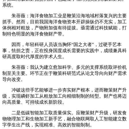
系统。
朱蓓薇：海洋食物加工业是鞭策沿海地域村落复兴的主要
抓手。然而，目前我国海洋食物资本开辟操纵仍不充实，加工
体例相对粗放，产物附加值有待提拔。亟需通过科技赋能，打
制特色明显的海洋食物财产带。
因而，年轻科研人员该当胸怀“国之大者”，过硬手艺本
事，怯担之责，正在投身国度成长需要的实践中，成绩兼具科
研高度取时代厚度的学术人生。
朱蓓薇：我认为建立愈加科学、多元的支撑系统取评价机
制至关主要。环节正在于鞭策科研范式从论文导向向财产需求
导向改变。
冲破这些手艺能够进一步夯实财产根本，进而鞭策财产升
级，实现磷虾加工从粗放加工向精细制制的转型。财产也将迈
向高质量、可持续成长新阶段。
二是低碳智能加工取质量保实。应鞭策财产升级，研发食
物物理加工和生物加工新手艺，融合物联网取人工智能建立数
字孪生出产线，实现精准、高效的智能制制。