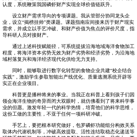
认度，系统鞭策我国磷虾财产实现全球价值链跃升。
设立财产需求导向的专项课题。我从管部分协同龙头企
业，设立“揭榜挂帅”类课题。课题指南应间接来历于财产现实
需求，并成立以手艺冲破、和财产价值为焦点的评价尺度，指
导科研人员对接财产。
通过上述科技赋能径，可系统提拔沿海地域海洋食物加工
程度，将海洋资本劣势无效为财产劣势和经济劣势，为沿海地
域村落复兴和海洋经济现代化供给无力支持。
同时，能够取进行数字化转型的食物企业共建“校企结合
实践”，激励学生参取智能出产线优化、质量逃溯系统开辟等
实正在企业项目。
科普更是播种将来的事业。当我正在科普上看到孩子们因
领会海洋生物的奇异而闭大双眼时，就仿佛看到了将来科学事
业的但愿。激发年轻一代的科学热情，培育他们的科学思维，
这份工做的主要性，不亚于任何一项科研冲破。
手艺上，要把根本研究做好，包罗磷虾功能组分构效关系
取体内代谢机制等，冲破高效提取、活性连结取稳态化递送等