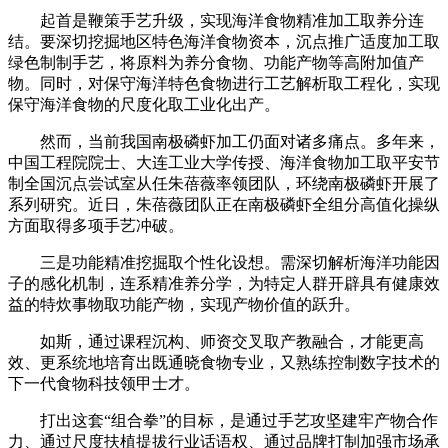
起首是鞭策手艺升级，实现海洋食物精准加工取养分连
结。要深切挖掘地区特色海洋食物资本，沉点推广适度加工取
绿色制制手艺，将原料为养分食物、功能产物等高附加值产
物。同时，对保守海洋特色食物进行工艺解析取工程化，实现
保守海洋食物的尺度化取工业化出产。
然而，当前我国南极磷虾加工仍面对诸多痛点。多年来，
中国工程院院士、大连工业大学传授、海洋食物加工取平安节
制全国沉点尝试室从任朱蓓薇率领团队，环绕南极磷虾开展了
系列研究。近日，朱蓓薇团队正在南极磷虾全组分高值化操纵
方面取得多项手艺冲破。
三是功能精准挖掘取个性化设想。需深切解析海洋功能因
子的感化机制，连系精准养分学，为特定人群开辟具有健康效
益的特炊事物取功能产物，实现产物价值的跃升。
如斯，通过课程沉构、师资交叉取产教融合，才能更高
效、更系统地培育出既通晓食物专业，又熟练控制数字技术的
下一代食物科技领甲士才。
打出这套“组合拳”的目标，是通过手艺攻坚建牢产物合作
力、通过尺度扶植提拔行业话语权、通过品牌打制加强市场承