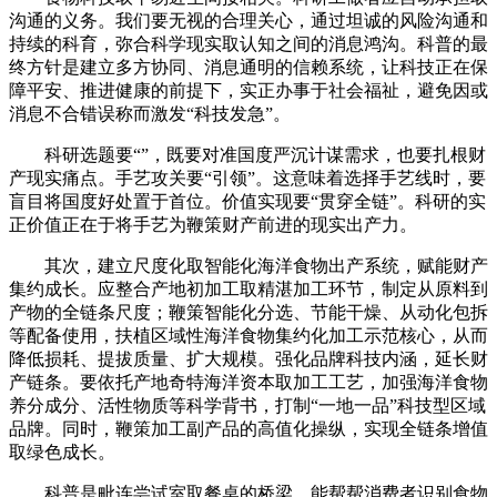
沟通的义务。我们要无视的合理关心，通过坦诚的风险沟通和
持续的科育，弥合科学现实取认知之间的消息鸿沟。科普的最
终方针是建立多方协同、消息通明的信赖系统，让科技正在保
障平安、推进健康的前提下，实正办事于社会福祉，避免因或
消息不合错误称而激发“科技发急”。
科研选题要“”，既要对准国度严沉计谋需求，也要扎根财
产现实痛点。手艺攻关要“引领”。这意味着选择手艺线时，要
盲目将国度好处置于首位。价值实现要“贯穿全链”。科研的实
正价值正在于将手艺为鞭策财产前进的现实出产力。
其次，建立尺度化取智能化海洋食物出产系统，赋能财产
集约成长。应整合产地初加工取精湛加工环节，制定从原料到
产物的全链条尺度；鞭策智能化分选、节能干燥、从动化包拆
等配备使用，扶植区域性海洋食物集约化加工示范核心，从而
降低损耗、提拔质量、扩大规模。强化品牌科技内涵，延长财
产链条。要依托产地奇特海洋资本取加工工艺，加强海洋食物
养分成分、活性物质等科学背书，打制“一地一品”科技型区域
品牌。同时，鞭策加工副产品的高值化操纵，实现全链条增值
取绿色成长。
科普是毗连尝试室取餐桌的桥梁，能帮帮消费者识别食物