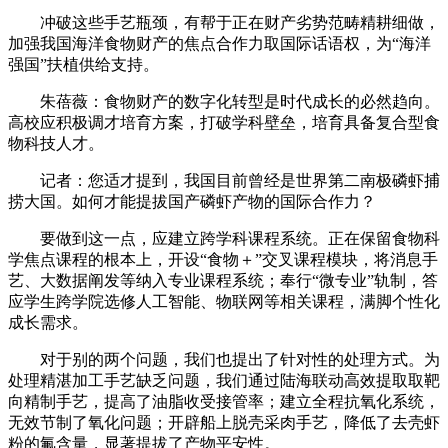
冲破这些手艺瓶颈，有帮于正在财产劣势范畴精耕细做，
加强我国海洋食物财产的焦点合作力取国际话语权，为“海洋
强国”扶植供给支持。
朱蓓薇：食物财产的数字化转型是时代成长的必然趋向。
高校应积极调才培育方案，打破学科壁垒，培育具备复合型食
物科技人才。
记者：您适才提到，我国目前曾经是世界第二南极磷虾捕
捞大国。如何才能提拔国产磷虾产物的国际合作力？
要做到这一点，应建立跨学科课程系统。正在保留食物科
学焦点课程的根本上，开设“食物＋”交叉课程模块，将消息手
艺、大数据阐发等纳入专业课程系统；奉行“微专业”轨制，答
应学生跨学院选修人工智能、物联网等相关课程，满脚个性化
成长需求。
对于别的两个问题，我们也提出了针对性的处理方式。为
处理精湛加工手艺缺乏问题，我们通过陆海联动高效提取取靶
向精制手艺，提高了油脂收受接管率；建立全程抗氧化系统，
无效节制了氧化问题；开辟船上脱壳采肉手艺，降低了去壳虾
粉的氟含量，显著提拔了产物平安性。