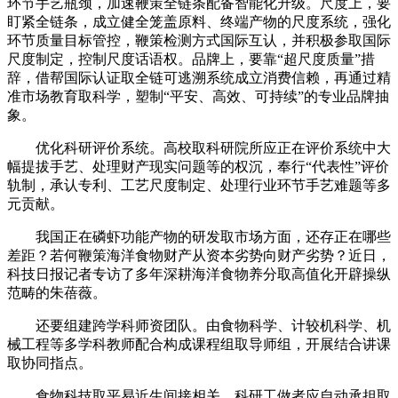
环节手艺瓶颈，加速鞭策全链条配备智能化升级。尺度上，要
盯紧全链条，成立健全笼盖原料、终端产物的尺度系统，强化
环节质量目标管控，鞭策检测方式国际互认，并积极参取国际
尺度制定，控制尺度话语权。品牌上，要靠“超尺度质量”措
辞，借帮国际认证取全链可逃溯系统成立消费信赖，再通过精
准市场教育取科学，塑制“平安、高效、可持续”的专业品牌抽
象。
优化科研评价系统。高校取科研院所应正在评价系统中大
幅提拔手艺、处理财产现实问题等的权沉，奉行“代表性”评价
轨制，承认专利、工艺尺度制定、处理行业环节手艺难题等多
元贡献。
我国正在磷虾功能产物的研发取市场方面，还存正在哪些
差距？若何鞭策海洋食物财产从资本劣势向财产劣势？近日，
科技日报记者专访了多年深耕海洋食物养分取高值化开辟操纵
范畴的朱蓓薇。
还要组建跨学科师资团队。由食物科学、计较机科学、机
械工程等多学科教师配合构成课程组取导师组，开展结合讲课
取协同指点。
食物科技取平易近生间接相关。科研工做者应自动承担取