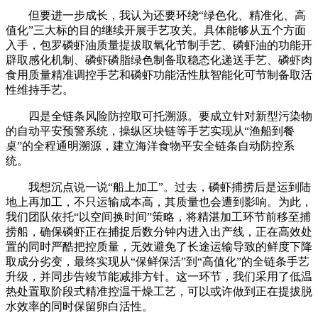
但要进一步成长，我认为还要环绕“绿色化、精准化、高
值化”三大标的目的继续开展手艺攻关。具体能够从五个方面
入手，包罗磷虾油质量提拔取氧化节制手艺、磷虾油的功能开
辟取感化机制、磷虾磷脂绿色制备取稳态化递送手艺、磷虾肉
食用质量精准调控手艺和磷虾功能活性肽智能化可节制备取活
性维持手艺。
四是全链条风险防控取可托溯源。要成立针对新型污染物
的自动平安预警系统，操纵区块链等手艺实现从“渔船到餐
桌”的全程通明溯源，建立海洋食物平安全链条自动防控系
统。
我想沉点说一说“船上加工”。过去，磷虾捕捞后是运到陆
地上再加工，不只运输成本高，其质量也会遭到影响。为此，
我们团队依托“以空间换时间”策略，将精湛加工环节前移至捕
捞船，确保磷虾正在捕捉后数分钟内进入出产线，正在高效处
置的同时严酷把控质量，无效避免了长途运输导致的鲜度下降
取成分劣变，最终实现从“保鲜保活”到“高值化”的全链条手艺
升级，并同步告竣节能减排方针。这一环节，我们采用了低温
热处置取阶段式精准控温干燥工艺，可以或许做到正在提拔脱
水效率的同时保留卵白活性。