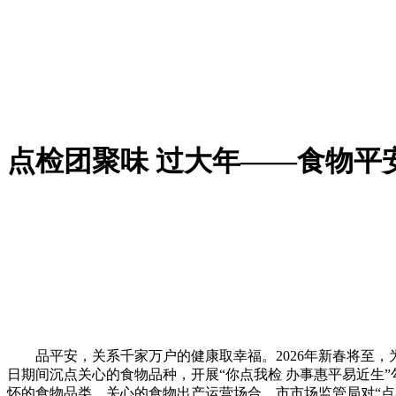
点检团聚味 过大年——食物平
品平安，关系千家万户的健康取幸福。2026年新春将至，为
日期间沉点关心的食物品种，开展“你点我检 办事惠平易近生
怀的食物品类、关心的食物出产运营场合。市市场监管局对“