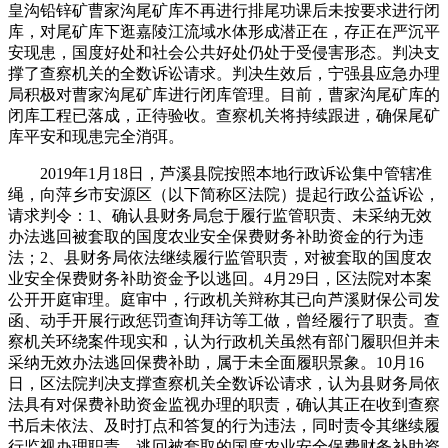
皇沟铅锌矿曹家沟尾矿库不再进行排尾功课后未按要求进行闭
库，对尾矿库下逛嘉陵江流域水体形成潜正在，存正在严沉平
安现患，国度好处和社会公共好处仍处于受侵害形态。判决支
撑了查察机关的全数诉讼请求。判决生效后，宁强县应急办理
局积极对曹家沟尾矿库进行闭库管理。目前，曹家沟尾矿库的
闭库工程已落成，正待验收。查察机关将持续跟进，确保尾矿
库平安和现患完全消弭。
2019年1月18日，芦溪县院按照本地行政诉讼集中管辖准
绳，向萍乡市安源区（以下简称区法院）提起行政公益诉讼，
请求判令：1、确认县财务局怠于履行监管职责、未采纳无效
办法逃回被套取的国度农业安全保费财务补助资金的行为违
法；2、县财务局依法继续履行监管职责，对被套取的国度农
业安全保费财务补助资金予以逃回。4月29日，区法院对本案
公开开庭审理。庭审中，行政机关辩称其已向芦溪财保公司发
函、动手开展行政惩罚查询拜访等工做，曾经履行了职责。查
察机关环绕案件现实和，认为行政机关虽然有部门履职但并未
采纳无效办法逃回保费补助，属于未全面履职景象。10月16
日，区法院判决支撑查察机关全数诉讼请求，认为县财务局依
法具有对保费补助资金监视办理的职责，确认其正在收到查察
书后未依法、及时打点和答复的行为违法，同时责令其继续履
行监视办理职责、逃回被套取的国度农业安全保费财务补助资