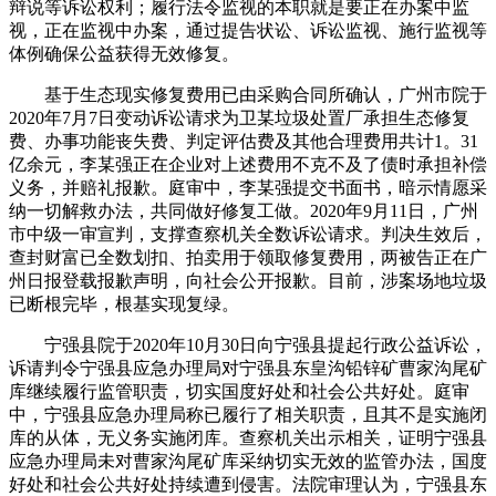
辩说等诉讼权利；履行法令监视的本职就是要正在办案中监
视，正在监视中办案，通过提告状讼、诉讼监视、施行监视等
体例确保公益获得无效修复。
基于生态现实修复费用已由采购合同所确认，广州市院于
2020年7月7日变动诉讼请求为卫某垃圾处置厂承担生态修复
费、办事功能丧失费、判定评估费及其他合理费用共计1。31
亿余元，李某强正在企业对上述费用不克不及了债时承担补偿
义务，并赔礼报歉。庭审中，李某强提交书面书，暗示情愿采
纳一切解救办法，共同做好修复工做。2020年9月11日，广州
市中级一审宣判，支撑查察机关全数诉讼请求。判决生效后，
查封财富已全数划扣、拍卖用于领取修复费用，两被告正在广
州日报登载报歉声明，向社会公开报歉。目前，涉案场地垃圾
已断根完毕，根基实现复绿。
宁强县院于2020年10月30日向宁强县提起行政公益诉讼，
诉请判令宁强县应急办理局对宁强县东皇沟铅锌矿曹家沟尾矿
库继续履行监管职责，切实国度好处和社会公共好处。庭审
中，宁强县应急办理局称已履行了相关职责，且其不是实施闭
库的从体，无义务实施闭库。查察机关出示相关，证明宁强县
应急办理局未对曹家沟尾矿库采纳切实无效的监管办法，国度
好处和社会公共好处持续遭到侵害。法院审理认为，宁强县东