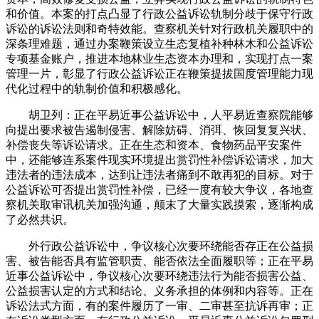
和价值。本案的打点凸显了行政公益诉讼轨制分歧于保守行政
诉讼的诉讼法则和奇特效能。查察机关针对行政机关履职中的
深条理难题，通过办案鞭策设立生态复植补种林木和公益诉讼
专项基金账户，推进本地林业生态资本办理和，实现打点一案
管理一片，彰显了行政公益诉讼正在鞭策提拔国度管理能力现
代化过程中的轨制价值和积极感化。
胡卫列：正在平易近事公益诉讼中，人平易近查察院能够
向提出要求被告遏制侵害、解除妨碍、消弭、恢回复复兴状、
补偿丧失等诉讼请求。正在生态和资本、食物药品平安案件
中，还能够连系案件现实环境提出赏罚性补偿诉讼请求，加大
违法者的违法成本，达到让违法者痛到不敢再犯的目标。对于
公益诉讼可否提出赏罚性补偿，已经一度有较大争议，各地查
察机关取审讯机关加强沟通，颠末了大量实践摸索，逐渐构成
了必然共识。
外行政公益诉讼中，争议核心次要环绕能否存正在公益损
害、被告能否具有监管职责、能否依法全面履职等；正在平易
近事公益诉讼中，争议核心次要环绕违法行为能否损害公益、
公益损害认定的方式和结论、义务承担的体例和内容等。正在
诉讼法式方面，有的案件履历了一审、二审甚至抗诉再审；正