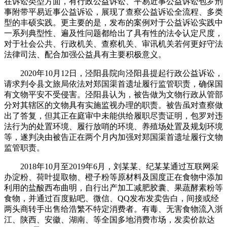
在诉讼类型方面，有行政公益诉讼、平易近事公益诉讼包罗刑
事附带平易近事公益诉讼，展现了查察公益诉讼全流程、多类
型的丰硕实践。更主要的是，发布的案例对于公益诉讼实践中
一系列典型性、遍及性问题都给出了具有性的法令认定尺度，
对于社会公共、行政机关、查察机关、审讯机关若何更好守法
法律司法、配合加强公益具有主要积极意义。
2020年10月12日，泾阳县院向泾阳县提起行政公益诉讼，
请求判令县文旅局依法对郑国渠首遗址履行监管职责，确保国
有文物平安不受侵害。泾阳县认为，被告做为文物行政从管部
分对其辖区的文物具有实施监视办理的职责。被告虽对查察做
出了答复，但其正在庭审中未能供给履职尽责证明，包罗对违
法行为的处置环境、履行放哨的环境、养殖场处置及规划环境
等，遂判决由被告正在两个月内加强对郑国渠首遗址履行文物
监管职责。
2018年10月至2019年6月，刘某某、纪某某通过互联网采
办淀粉、荷叶提取物、橙子粉等原材料及国度正在食物中添加
利用的盐酸西布曲明，自行出产加工减肥胶囊、果蔬酵素粉等
食物，并通过百度贴吧、微信、QQ发布发卖告白，间接或经
两头商转手出售给浩繁不特定消费者。有毒、无害食物流入浙
江、陕西、安徽、湖南、等全国多地消费市场，发卖价款达