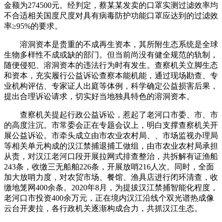
金额为274500元。经判定，蔡某某发卖的口罩实测过滤效率均
不合适相关国度尺度对具有病毒防护功能口罩应达到的过滤效
率≥95%的要求。
溶洞资本是贵重的不成再生资本，其所附生态系统是全球
生物多样性不成或缺的部门。但当前尚没有健全规范的轨制，
随便侵犯、溶洞资本的违法行为时有发生。查察机关立脚生态
和资本，充实履行公益诉讼查察本能机能，通过现场勘查、专
业机构评估、专家证人出庭等体例，科学确定公益损害后果，
提出合理诉讼请求，切实好当地独具特色的溶洞资本。
查察机关提起行政公益诉讼，惹起了老河口市委、市、市
的高度注沉。市常委会正在专题会议上，明白支撑查察机关开
展公益诉讼。市牵头成立由市农业农村局、、市场监视办理局
等相关单元构成的汉江禁捕退捕工做组，由市农业农村局承担
从责，对汉江老河口段开展拉网式排查整治，共拆解有证渔船
243条，收缴三无船舶226条，开展放哨216人次。同时，全面
加大放哨力度，对农贸市场、餐馆、渔具店进行闭环清查，收
缴地笼网400余条。2020年8月，为提拔汉江禁捕智能化程度，
老河口市投资400余万元，正在境内汉江沿线个双光谱热成像
云台开麦拉，各行政机关逐渐构成合力，共抓汉江生态。