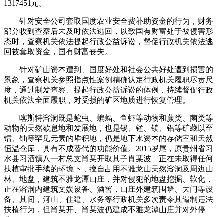
1317451元。
针对安全公司套取国度农业安全费补助资金的行为，财务
部分收到查察后未及时依法逃回，以致国有财富处于被侵害形
态时，查察机关依法提起行政公益诉讼，督促行政机关依法逃
回被套取资金，国有财富丧失。
针对矿山资本遭到、国度好处和社会公共好处遭到损害的
景象，查察机关参照指点性案例精确认定行政机关履职尽责尺
度，通过制发查察、提起行政公益诉讼的体例，持续督促行政
机关依法全面履职，对受损的矿区地质进行恢复管理。
喀斯特溶洞既是蛇虫、蝙蝠、鱼虾等动物和蕨类、菌类等
动物的天然歇息地和发展地，也是锡、锰、镁、铝等矿藏以至
镭、铀等罕见元素的堆积地，仍是地下水资本的存储室和天然
恒温仓库，具有不成替代的功能价值。2015岁尾，原贵州省习
水县习酒镇八一村总支肖某开取其子肖某波，正在未取得任何
扶植审批手续的环境下，擅自占用不雅龙山天然溶洞及周边山
林、地盘，建筑不雅龙潭山庄，并对侵犯的地盘挖掘、软化，
正在溶洞内建筑文娱设备、酒窖，山庄外建筑围墙、大门等设
备。其间，河山、住建、水务等行政机关多次责令其遏制违法
扶植行为，但肖某开、肖某波仍建成不雅龙潭山庄并对外停