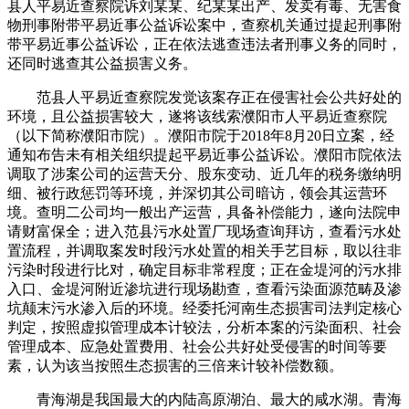
县人平易近查察院诉刘某某、纪某某出产、发卖有毒、无害食
物刑事附带平易近事公益诉讼案中，查察机关通过提起刑事附
带平易近事公益诉讼，正在依法逃查违法者刑事义务的同时，
还同时逃查其公益损害义务。
范县人平易近查察院发觉该案存正在侵害社会公共好处的
环境，且公益损害较大，遂将该线索濮阳市人平易近查察院
（以下简称濮阳市院）。濮阳市院于2018年8月20日立案，经
通知布告未有相关组织提起平易近事公益诉讼。濮阳市院依法
调取了涉案公司的运营天分、股东变动、近几年的税务缴纳明
细、被行政惩罚等环境，并深切其公司暗访，领会其运营环
境。查明二公司均一般出产运营，具备补偿能力，遂向法院申
请财富保全；进入范县污水处置厂现场查询拜访，查看污水处
置流程，并调取案发时段污水处置的相关手艺目标，取以往非
污染时段进行比对，确定目标非常程度；正在金堤河的污水排
入口、金堤河附近渗坑进行现场勘查，查看污染面源范畴及渗
坑颠末污水渗入后的环境。经委托河南生态损害司法判定核心
判定，按照虚拟管理成本计较法，分析本案的污染面积、社会
管理成本、应急处置费用、社会公共好处受侵害的时间等要
素，认为该当按照生态损害的三倍来计较补偿数额。
青海湖是我国最大的内陆高原湖泊、最大的咸水湖。青海