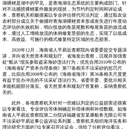
湖裸鲤是湖中的罕见，是青海湖生态系统的主要构成部门。针
对不法捕捞裸鲤案件频发的现状，为节约判定时间和诉讼成
本，查察机关积极摸索以专业评估替代司法判定，通过取农业
农村部分成立关于偷捕对青海湖裸鲤资本形成丧失进行年度动
态评估的长效机制，明白投放的鱼苗尾数和每尾鱼苗的放流成
本，通过人工增殖放流的体例修复受损的生态，实现了以低成
本、高效益、可施行的模式修复特定区域的生态损害。
2020年12月，海南省人平易近查察院向省委委提交专题演
讲，并向省天然资本和规划厅、省海发出查察，沉视并加强查
处“船从”现实参取盗采海砂违法行为；优先合用2010年公布的
《海南省矿产资本办理条例》第77条相关不法采砂的惩罚尺
度，比拟合用2008年公布的《海南省海洋》第36条相关尺度更
有益于惩办冲击的不法采矿违法行为。省委常委、委批示相关
本能机能部分落实。省天然资本和规划厅答复称，采纳查察机
关的。
此外，各地查察机关针对一些难以判定的公益损害还摸索
以专家看法、专业评估等体例确定补偿体例和补偿数额。如海
南省人平易近查察院第二分院诉福建省安某康船务无限公司等
不法采砂平易近事公益诉讼系列案，查察机关组织海洋实务和
理论研究方面的7位专家召开论证会，供给了分析评估看法，