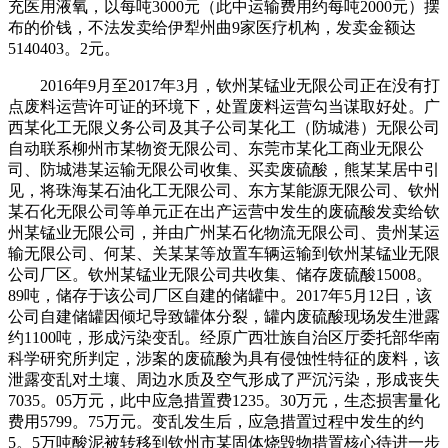
充医用液氧，以每吨3000元（此中运输费用约每吨2000元）摆
布的价钱，不法发卖给伊犁州曲9家医疗机构，发卖金额达
5140403。2元。
2016年9月至2017年3月，钦州某锰业无限公司正在没有打
点废料运营许可证的环境下，处置废料运营勾当谋取好处。广
西某化工无限义务公司及其子公司某化工（防城港）无限公司
自动联系柳州市某物资无限公司、东莞市某化工商业无限公
司、防城港某运输无限公司收集、买卖废硫酸，熊某某居中引
见，将珠海某石油化工无限公司、东方某能源无限公司、钦州
某石化无限公司等单元正在出产运营中发生的废硫酸发卖给钦
州某锰业无限公司，并由广州某石化物流无限公司、贵州某运
输无限公司、何某、关某某等放置车辆运输到钦州某锰业无限
公司厂区。钦州某锰业无限公司共收集、储存废硫酸15008。
89吨，储存于该公司厂区自建的储罐中。2017年5月12日，该
公司自建储罐因倾圮导致罐体分裂，罐内废硫酸现场发生泄露
约1100吨，形成污染变乱。经原广西壮族自治区厅委托部华南
科学研究所判定，涉案的废硫酸为具有侵蚀性特征的废料，该
泄露变乱对土壤、周边水质及空气形成了严沉污染，形成丧失
7035。05万元，此中应急措置费1235。30万元，生态损害量化
费用5799。75万元。变乱发生后，应急措置过程中发生的约
5。5万吨酸泥被转移到钦州市某固体烧毁物措置核心待进一步