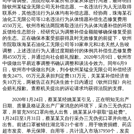
司申请调整。法院经取本案所有涉案从体进行沟通，最终明白
除钦州某锰业无限公司无补偿志愿、一名违法行为人无法取得
联系外，其他违法行为从体均有补偿志愿。经协商，珠海某石
油化工无限公司等12名违法行为从体情愿补偿生态修复费用
4550万元。钦州市检法两院将取违法行为从体沟通补偿的环境
反馈给生态部分，经研究认为调整补偿金额能够确保修复受损
的生态。正在确保本案受损获得及时无效修复的前提下，钦州
市院取珠海某石油化工无限公司等10家单元和2名天然人告竣
调整，上述违法行为人通过度期赔付的体例共补偿生态修复费
用4550万元，并通过向社会赔礼报歉。2020年5月9日，钦州市
中级做出平易近事调整书确认调整和谈法令效力。同年6月9
日，钦州市中级做出判决，判令钦州某锰业无限公司补偿经济
丧失2475。05万元及承担判定费131万元，关某某补偿经济丧
失10万元，两被告正在判决生效十日内通过《钦州日报》向社
会赔礼报歉。查察机关提出的诉讼请求均获得法院的支撑。
2020年1月24日，蔡某某经姚某某引见，正在明知无出产
日期、质量及格证及出产厂家消息的环境下，采办三无伪劣口
罩，并冒充N95口罩向他人出售，姚某某从中获取“益处费”。
1月24日至1月31日，蔡某某又自行采办三无伪劣口罩并向他人
出售。前述口罩被销往湖北等21个省市，用于物资捐赠、药店
超市发卖、单元保障、自用等，共计流入市场37950个，发卖