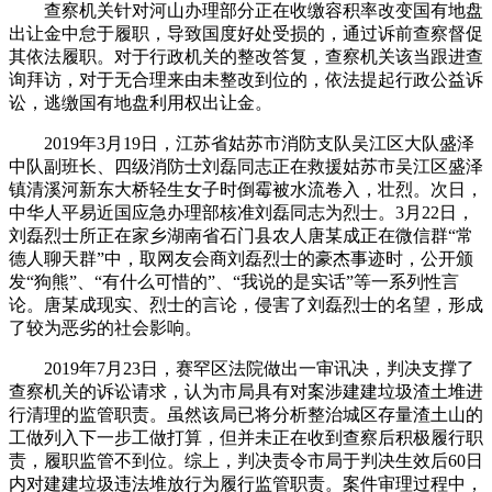
查察机关针对河山办理部分正在收缴容积率改变国有地盘
出让金中怠于履职，导致国度好处受损的，通过诉前查察督促
其依法履职。对于行政机关的整改答复，查察机关该当跟进查
询拜访，对于无合理来由未整改到位的，依法提起行政公益诉
讼，逃缴国有地盘利用权出让金。
2019年3月19日，江苏省姑苏市消防支队吴江区大队盛泽
中队副班长、四级消防士刘磊同志正在救援姑苏市吴江区盛泽
镇清溪河新东大桥轻生女子时倒霉被水流卷入，壮烈。次日，
中华人平易近国应急办理部核准刘磊同志为烈士。3月22日，
刘磊烈士所正在家乡湖南省石门县农人唐某成正在微信群“常
德人聊天群”中，取网友会商刘磊烈士的豪杰事迹时，公开颁
发“狗熊”、“有什么可惜的”、“我说的是实话”等一系列性言
论。唐某成现实、烈士的言论，侵害了刘磊烈士的名望，形成
了较为恶劣的社会影响。
2019年7月23日，赛罕区法院做出一审讯决，判决支撑了
查察机关的诉讼请求，认为市局具有对案涉建建垃圾渣土堆进
行清理的监管职责。虽然该局已将分析整治城区存量渣土山的
工做列入下一步工做打算，但并未正在收到查察后积极履行职
责，履职监管不到位。综上，判决责令市局于判决生效后60日
内对建建垃圾违法堆放行为履行监管职责。案件审理过程中，