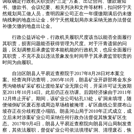
调取确定行政机关职责的“三定”方案、出让合同、缴款通知
书、缴款书、会议纪要、相关判决和文件等材料，扣问怀宁天
然规划局工做人员，查明四家公司正在一年缓缴期满后仍未缴
纳残剩的地盘出让金，怀宁天然规划局亦未采纳无效办法督促
补缴欠缴的地盘出让金。
行政公益诉讼中，行政机关履职尺度该当以能否全面履行
其职责，损害问题能否获得管理为尺度。对于汗青遗留的问
题，区划调整后承袭监管本能机能的行政机关，也应全面履行
其职责，不克不及以违法景象发生时间早于其承袭监管职责的
时间为由履职。
自治区朗县人平易近查察院于2017年8月28日对本案立
案。经查询拜访查明，2005年10月，朗县矿业开辟部将金东乡
秀沟铬铁矿采矿权让渡给某矿业无限公司，开采许可证无效期
至2011年10月14日。此后仍正在功课。后因经济缘由于2011年
12月终止开矿。期间，该矿业公司钻孔13处，矿洞未填埋，随
便倾倒矿区废石形成周边草场植被掩埋，矿区曲线公里摆布山
坡存正在分歧程度小塌陷。朗县河山局于2010年正式成立，成
立后未对涉案矿业公司采纳任何行政办法督促其恢复矿区生
态。2017年9月4日，朗县人平易近查察院向朗县河山局制发查
察，其依法履职，督促矿业公司依法填埋矿洞、清理废石，恢