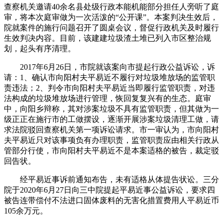
查察机关邀请40余名县处级行政本能机能部分担任人旁听了庭
审，将本次庭审做为一次活泼的“公开课”。本案判决生效后，
院就案件的施行问题召开了圆桌会议，督促行政机关及时履行
生效判决内容。目前，该建建垃圾渣土堆已列入市区整治规
划，起头有序清理。
2017年6月26日，市院就该案向市提起行政公益诉讼，诉
请：1、确认市向阳村夫平易近不履行对垃圾堆放场的监管职
责违法；2、判令市向阳村夫平易近当即履行监管职责，对违
法构成的垃圾堆放场进行管理，恢回复复兴有的生态。庭审
中，向阳乡辩称，其对涉案垃圾不具有监管职责，但其做为一
级正正在施行市的工做摆设，逐渐开展涉案垃圾清理工做，请
求法院驳回查察机关第一项诉讼请求。市一审认为，市向阳村
夫平易近只对该事项负有办理职责，监管职责应由相关行政从
管部分行使，市向阳村夫平易近不是本案适格的被告，裁定驳
回告状。
经平易近事诉前通知布告，未有适格从体提告状讼。三分
院于2020年6月27日向三中院提起平易近事公益诉讼，要求四
被告连带偿付不法进口固体废料的无害化措置费用人平易近币
105余万元。