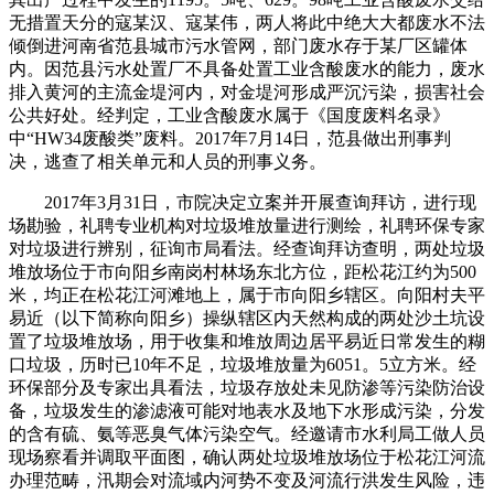
无措置天分的寇某汉、寇某伟，两人将此中绝大大都废水不法
倾倒进河南省范县城市污水管网，部门废水存于某厂区罐体
内。因范县污水处置厂不具备处置工业含酸废水的能力，废水
排入黄河的主流金堤河内，对金堤河形成严沉污染，损害社会
公共好处。经判定，工业含酸废水属于《国度废料名录》
中“HW34废酸类”废料。2017年7月14日，范县做出刑事判
决，逃查了相关单元和人员的刑事义务。
2017年3月31日，市院决定立案并开展查询拜访，进行现
场勘验，礼聘专业机构对垃圾堆放量进行测绘，礼聘环保专家
对垃圾进行辨别，征询市局看法。经查询拜访查明，两处垃圾
堆放场位于市向阳乡南岗村林场东北方位，距松花江约为500
米，均正在松花江河滩地上，属于市向阳乡辖区。向阳村夫平
易近（以下简称向阳乡）操纵辖区内天然构成的两处沙土坑设
置了垃圾堆放场，用于收集和堆放周边居平易近日常发生的糊
口垃圾，历时已10年不足，垃圾堆放量为6051。5立方米。经
环保部分及专家出具看法，垃圾存放处未见防渗等污染防治设
备，垃圾发生的渗滤液可能对地表水及地下水形成污染，分发
的含有硫、氨等恶臭气体污染空气。经邀请市水利局工做人员
现场察看并调取平面图，确认两处垃圾堆放场位于松花江河流
办理范畴，汛期会对流域内河势不变及河流行洪发生风险，违