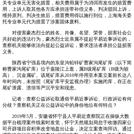
关专业单元无害化措置，相关费用属于为消弭而发生的措置费
用，上诉人取其他各方应承担连带补偿义务。判决驳回上诉，
维持原判。判决生效后，措置费用得以施行到位，上海海关委
托专业单元代为措置了涉案固体废料。
对侵害豪杰烈士的姓名、肖像、名望、荣誉，损害社会公
共好处的违法行为，豪杰烈士近亲属不提起平易近事诉讼的，
查察机关能够依法向提起公益诉讼，要求违法者承担公益损害
义务。
陕西省宁强县境内的东皇沟铅锌矿曹家沟尾矿库（以下简
称曹家沟尾矿库）位于嘉陵江上逛，属B级尾矿库（B级为较
高）、沉金属矿。该尾矿库从2010年停用至本案立案前长达八
年时间内，未按照《尾矿库平安监视办理》实施闭库，存正在
尾矿泄露、溃坝等严沉平安和现患。
记者：查察公益诉讼取通俗平易近事诉讼、行政诉讼有何
分歧？查察机关正在公益诉讼中的身份地位有何特点？
2019年5月，安徽省怀宁县人平易近查察院正在操纵大数
据平台梳理案件线索时发觉，怀宁天然规划局怠于收缴四家公
司开辟项目容积率改变地盘出让金，决定立案查询拜访。通过