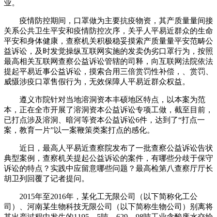
业。
疫情防控期间，口罩做为主要抗疫物资，其产质量量间接
关系公共卫生平安和疫情防控次序，关乎人平易近群众的生命
平安和身体健康，查察机关积极稳妥摸索产质量量平安范畴公
益诉讼，及时发觉操纵互联网实施的发卖伪劣口罩行为，按照
最高相关互联网查察公益诉讼管辖的司释，向互联网法院依法
提起平易近事公益诉讼，摸索合用三倍赏罚性补偿，、赏罚、
威慑涉疫口罩售假行为，无效保障人平易近群众权益。
遵义市院针对当地溶洞资本丰硕地区特点，以本案为范
本，正在全市开展了溶洞资本公益诉讼专项工做，截至目前，
已打点涉及溶洞、暗河等资本公益诉讼6件，达到了“打点一
案，教育一片”以一案鞭策类案打点的感化。
近日，最高人平易近查察院发布了一批查察公益诉讼告状
典型案例，查察机关提起公益诉讼的案件，有哪些分歧于保守
诉讼的特点？实践中应留意哪些问题？最高检第八查察厅厅长
胡卫列回覆了记者提问。
2015年至2016年，某化工无限公司（以下简称化工公
司）、河南某生物科技无限公司（以下简称生物公司）别离将
其出产过程中发生的1195。5吨、629。98吨工业含酸废水交给