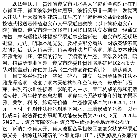
2019年10月，贵州省遵义市习水县人平易近查察院正在打
点肖某开、肖某波涉嫌挑衅惹事、波折公事罪一案中，发觉两
人违法占用天然溶洞建筑山庄生态的平易近事公益诉讼线索，
按法式报送贵州省遵义市人平易近查察院（以下简称遵义市
院）审查。遵义市院于2019年11月15日依法立案审查，经通知
布告，未有适格从体提起平易近事公益诉讼。遵义市院经现场
勘查、走访、听取本地党委、及相关部分看法，对该案线索阐
发研判后，认为肖某开、肖某波违法占用溶洞、地盘资本建筑
不雅龙潭山庄、酒窖的行为，了溶洞的生态。因涉及岩溶、暗
河、植被等专业问题，遵义市院委托贵州省地矿局102地质大
队对损害进行评估并出具《生态修复评估演讲》，确认肖某
开、肖某波采纳软化、浇灌、碎石、建立、添附等体例违法不
雅龙潭溶洞，改变了洞内天然构制和空间形态，形成部门石
芽、钟乳石永世性损毁，影响洞内由水、天气构成的微和洞活
泼动物、微生物的歇息发展，洞窟生态系统功能和附加的景不
雅、美学、科考、旅逛等价值，生态修复成本为1606294。59
元。同时，针对违法排污对地下河水、土壤形成的污染，以虚
拟成本计较法评估办事期间功能丧失费为79613。8元。2020年
5月27日，遵义市院依法向遵义市中级提起平易近事公益诉
讼，诉请判令肖某开、肖某波配合承担恢回复复兴状的平易近
事义务，拆除违法建筑的“不雅龙潭山庄”，按照修复方案履行