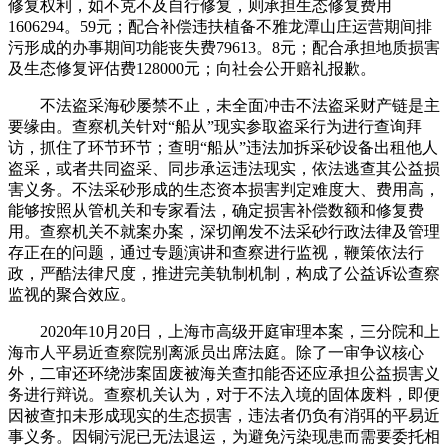
修复权利，如不克不及自行修复，则承担生态修复费用
1606294。59元；配合补偿违扶植备不雅龙潭山庄运营期间排
污形成的办事期间功能丧失费79613。8元；配合承担地质损害
及生态修复评估费128000元；向社会公开赔礼报歉。
不法盗采海砂屡禁不止，未全面冲击不法盗采财产链是主
要缘由。查察机关针对“船从”现实参取盗采行为进行查询拜
访，抓住了环节环节；查明“船从”违法加拆采砂设备出租他人
盗采，或者共同盗采、同步承运违法现实，依法逃查其公益损
害义务。不法采砂形成的生态资本损害判定难度大、费用高，
能够按照从管机关和专家看法，确定损害补偿数额和修复费
用。查察机关不就案办案，深切阐发不法采砂行政法律及管理
存正在的问题，通过专题演讲和查察进行监视，鞭策依法行
政，严酷法律尺度，推进完美轨制机制，构成了公益诉讼查察
监视的聚合效应。
2020年10月20日，上海市高级开庭审理本案，三分院和上
海市人平易近查察院别离派员出席法庭。除了一审争议核心
外，二审还环绕涉案固废被海关查扣能否还应承担公益损害义
务进行辩说。查察机关认为，对于不法入境的固体废料，即便
因被查扣未形成现实的生态损害，违法者仍负有消弭的平易近
事义务。因铜污泥已无法退运，为避免污染现患而需要委托相