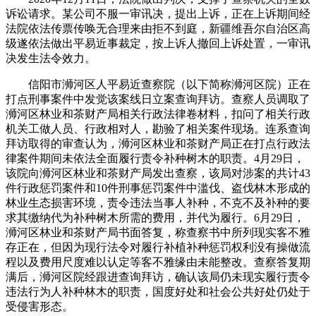
诉讼请求。某公司不服一审讯决，提出上诉，正在上诉期间经
法院依法传票传唤无合理来由拒不到庭，新疆维吾尔自治区高
级遂依法做出平易近事裁定，按上诉人撤回上诉处置，一审讯
决发生法令效力。
信阳市浉河区人平易近查察院（以下简称浉河区院）正在
打点刑事案件中发觉该案线日立案查询拜访。查察人员调取了
浉河区林业和茶财产局相关行政法律卷材料，扣问了相关行政
机关工做人员、行政相对人，勘验了相关案件现场。连系查询
拜访取得的审查认为，浉河区林业和茶财产局正在打点行政法
律案件期间未依法全面履行责令补种树木的职责。4月29日，
该院向浉河区林业和茶财产局发出查察，该局对涉案的共计43
件行政惩罚案件和10件刑事惩罚案件中滥伐、盗伐林木形成的
林业生态损害环境，责令违法当事人补种，不克不及补种的要
求其缴纳代为补种树木所需的费用，并代为履行。6月29日，
浉河区林业和茶财产局书面答复，称查察书中所列现实客不雅
存正在，但因为现行法令对履行补植补种惩罚权利没有操做流
程以及费用尺度难以认定等客不雅缘由未能整改。查察答复期
满后，浉河区院经跟进查询拜访，确认该局仍未现实履行责令
违法行为人补种林木的职责，国度好处和社会公共好处仍处于
受侵害形态。