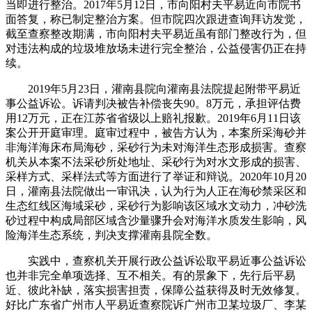
当即进行整治。2017年5月12日，市向阳村夫平易近向市院书
面答复，称已制定整治方案。但市院四次跟进查询拜访发觉，
截至查察整改期满，市向阳村夫平易近虽有部门整改行为，但
对违法构成的垃圾堆放场未进行完全整治，公益侵害仍正在持
续。
2019年5月23日，灌南县院向灌南县法院提起附带平易近
事公益诉讼。诉请判决被告补偿丧失90。8万元，承担评估费
用12万元，正在江苏省省级以上赔礼报歉。2019年6月11日该
案公开开庭审理。庭审过程中，被告方认为，本案所采海砂并
非海洋海床布局海砂，采砂行为未对海洋生态形成损害。查察
机关从本案不法采砂所处地址、采砂行为对水文形成的损害、
采样方式、采样法式等方面进行了举证和辩说。2020年10月20
日，灌南县法院做出一审讯决，认为行为人正在海砂禁采区和
生态红线区海域采砂，采砂行为影响该区域水文动力，冲砂洗
砂过程中构成局部区域含沙量骤升会对海洋水质发生影响，风
险海洋生态系统，判决支撑灌南县院全数。
实践中，查察机关开展行政公益诉讼取平易近事公益诉讼
也并非完全单项选择、互不相关。有的景象下，先行后平易
近、彼此补缺，落实损害担责，保障公益获得及时无效修复。
好比广东省广州市人平易近查察院诉广州市卫某垃圾厂、李某