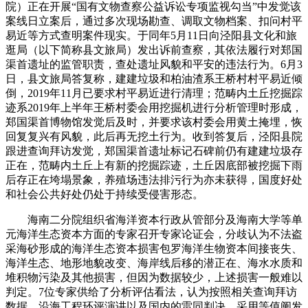
院）正在开展“国有文物查察公益诉讼专项监视勾当”中发觉该
案线日立案后，通过多次现场勘查、调取文物档案、扣问村平
易近等方式查明案件现实。于同年5月11日向泾阳县文化和旅
逛局（以下简称县文旅局）发出诉前查察，其依法履行对郑国
渠首遗址的监管职责，查处遗址风貌和平安的违法行为。6月3
日，县文旅局答复称，建建垃圾和柏油渣系王桥村村平易近倾
倒，2019年11月已要求村平易近进行清理；范畴内土丘挖掘踪
迹系2019年上半年王桥村委会用挖掘机进行分析管理时形成，
郑国渠首博物馆发觉后及时，并要求该村委会用黄土掩埋，恢
回复复兴有风貌，此后再无挖土行为。收到答复后，泾阳县院
跟进查询拜访发觉，郑国渠首遗址标记石碑前仍有建建垃圾存
正在，范畴内土丘上有新的挖掘踪迹，土丘因底部被挖掘下雨
后存正在垮塌景象，养殖场违法排污行为亦未获得，国度好处
和社会公共好处仍处于持续受侵害形态。
海南二分院组织省海洋资本行政从管部分及海南大学等单
元海洋生态资本方面的专家召开专家论证会，分歧认为不法盗
采海砂形成的海洋生态资本损害包罗海洋生物资本间接丧失、
海洋生态、地形地貌改变、海岸线后移的潜正在、海水水质和
堆积物污染及其他损害，但因为数据较少，上述损害一般难以
判定。7位专家供给了分析评估看法，认为按照相关查询拜访
数据、沿海工程环评演讲以及国内的雷同判决，采用等值阐发