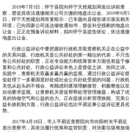
2019年7月5日，怀宁县院向怀宁天然规划局发出诉前查
察，督促其依法逃缴相关公司欠缴的地盘出让金。2019年9月5
日，怀宁天然规划局答复暗示：已专题向县报告请示落实相关
环境；已向四家公司送达催收通知书，督促补交残剩的地盘出
让金；正正在预备诉讼材料，拟向怀宁县提告状讼，依法逃缴
地盘出让金。
行政公益诉讼中要把握好行政机关取查察机关正在公益中
的关系问题。行政机关是公共好处的第一顺位的代表，不只负
有公共好处的职责，正在专业能力和统筹资本方面也有益于修
复和公共好处。行政公益诉讼本色上是督促之诉、协同之诉。
实践中，查察机关双赢多赢共赢的监视，通过行政公益诉讼督
促处理了一多量国度好处或社会公共好处受损的问题，行政机
关也从起头的不领会、有顾虑到逐渐理解接管、积极整改以至
自动要求监视、让查察机关督促帮帮处理管理难题，构成了优
良的协做空气和公益的合力。正在提拔分析管理效能、完美公
益长效机制方面，行政公益诉讼也比平易近事公益诉讼更具劣
势。
2017年4月18日，市人平易近查察院向市向阳村夫平易近
发出查察书，其依法履行统筹和监管职责，对涉案垃圾堆放场