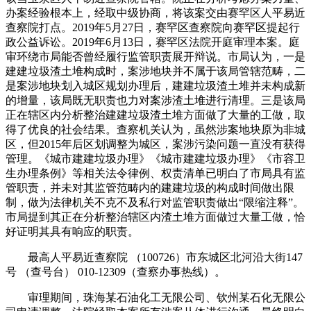
办案经验根本上，经取中级协商，将该案交由赛罕区人平易近
查察院打点。2019年5月27日，赛罕区查察院向赛罕区提起行
政公益诉讼。2019年6月13日，赛罕区法院开庭审理本案。庭
审环绕市局能否曾经履行监管职责展开辩说。市局认为，一是
建建垃圾渣土堆构成时，案涉地块并不属于该局管辖范畴，二
是案涉地块划入城区规划办理后，建建垃圾渣土堆并未构成新
的增量，该局既无职责也力对案涉渣土堆进行清理。三是该局
正在辖区内分析整治建建垃圾渣土堆方面做了大量的工做，取
得了优良的社会结果。查察机关认为，虽然涉案地块原为非城
区，但2015年后区划调整为城区，案涉污染问题一直没有获得
管理。《城市建建垃圾办理》《城市建建垃圾办理》《市容卫
生办理条例》等相关法令律例、权责清单已明白了市局具有监
管职责，并未对其监管范畴内的建建垃圾的构成时间做出限
制，做为法律机关不克不及私行对监管职责做出“限缩注释”。
市局提到其正在分析整治辖区内渣土堆方面做过大量工做，恰
好证明其具有响应的职责。
最高人平易近查察院 （100726）市东城区北河沿大街147
号 （查号台） 010-12309（查察办事热线）。
审理期间，珠海某石油化工无限公司、钦州某石化无限公