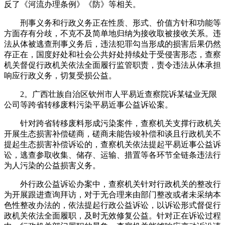
反了《河流办理条例》《防》等相关。
刑事义务和行政义务正在性质、形式、价值方针和功能等
方面存有分歧，不克不及简单地归纳为接收取被接收关系。违
法从体被逃查刑事义务后，违法犯罪勾当形成的损害后果仍然
存正在，国度好处和社会公共好处持续处于受侵害形态，查察
机关督促行政机关依法全面履行监管职责，责令违法从体承担
响应行政义务，切复受损公益。
2。广西壮族自治区钦州市人平易近查察院诉某锰业无限
公司等跨省转移废料污染平易近事公益诉讼案。
针对跨省转移废料形成污染案件，查察机关支撑行政机关
开展生态损害补偿磋商，磋商未能告竣补偿和谈且行政机关不
提起生态损害补偿诉讼的，查察机关依法提起平易近事公益诉
讼，逃查参取收集、储存、运输、措置等各环节全链条违法行
为人污染的公益损害义务。
外行政公益诉讼办案中，查察机关针对行政机关的整改行
为开展跟进查询拜访，对于无合理来由部门整改或者未采纳本
色性整改办法的，依法提起行政公益诉讼，以诉讼形式督促行
政机关依法全面履职，及时无效修复公益。针对正在诉讼过程