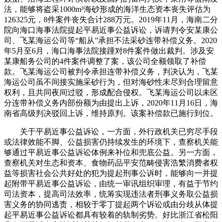
法，能够将盗采1000m³海砂形成的海洋生态资本丧失评估为
126325元，8件案件丧失合计288万元。2019年11月，海南二分
院向海口海事法院提起平易近事公益诉讼，诉请判令安某康公
司、飞某海运公司等“船从”承担不法采砂连带补偿义务。2020
年5月至6月，海口海事法院接踵对8件案件做出裁判。涉及安
某康船务公司的4件案件调整了案，该公司全额领取了补偿
款。飞某海运公司被判令承担连带补偿义务，判决认为，飞某
海运公司虽不间接实施采砂行为，但对海砂性未尽到合理留意
权利，且共同夜间过驳，形成配合侵权。飞某海运公司以未区
分连带补偿义务内部份额为由提出上诉，2020年11月16日，海
南省高级判决驳回上诉，维持原判。该案补偿款已施行到位。
关于平易近事公益诉讼，一方面，外行政机关已穷尽手段
或法律效能不脚、公益损害仍持续发生的环境下，查察机关能
够通过平易近事公益诉讼体例来补位和兜底公益。另一方面，
查察机关对生态和资本、食物药品平安范畴侵害浩繁消费者权
益等损害社会公共好处的犯为提起刑事公诉时，能够向一并提
起附带平易近事公益诉讼，由统一审讯组织审理，有益于节约
司法资本，提高司法效率，统筹实现违法者刑事义务取公益损
害义务的协同逃责，相较于零丁提起两个诉讼或由分歧从体提
起平易近事公益诉讼都具有较着的轨制劣势。好比浙江省松阳