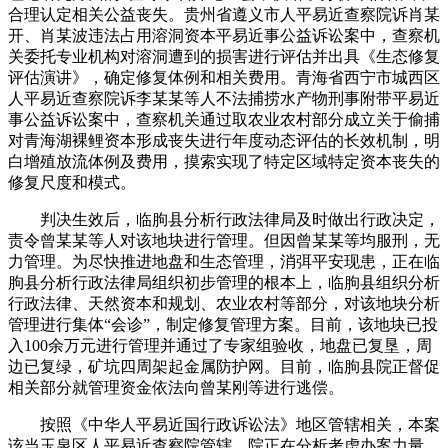
合理认定相关公益丧失。贵州省遵义市人平易近查察院诉肖某
开、肖某波违法占用溶洞资本平易近事公益诉讼案中，查察机
关委托专业机构对溶洞遭到的损害进行评估并出具《生态修复
评估演讲》，确定修复体例和相关费用。青海省西宁市城西区
人平易近查察院诉李某某等人不法捕捞水产物刑事附带平易近
事公益诉讼案中，查察机关通过取农业农村部分成立关于偷捕
对青海湖裸鲤资本形成丧失进行年度动态评估的长效机制，明
白增殖放流体例及费用，摸索实现了特定区域特定资本丧失的
修复尺度和模式。
判决生效后，临朐县分析行政法律局及时做出行政决定，
责令曾某某等人对该地块进行管理。但因曾某某等均服刑，无
力管理。为尽快推进地盘和生态管理，消弭平安现患，正在临
朐县分析行政法律局组织初步管理的根本上，临朐县组织分析
行政法律、天然资本和规划、农业农村等部分，对该地块分析
管理进行集体“会诊”，制定修复管理方案。目前，该地块已投
入100余万元进行管理并通过了专家组验收，地盘已复垦，周
边已复绿，矿坑四周架起金属防护网。目前，临朐县院正督促
相关部分就管理资金依法向曾某刚等进行逃偿。
按照《中华人平易近国行政诉讼法》地区管辖相关，本案
该当玉泉区人平易近查察院管辖。院正在分析考虑办案力量、