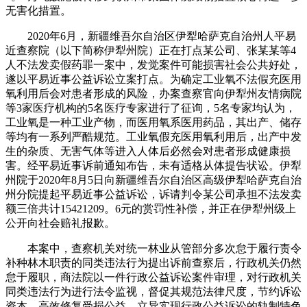
无害化措置。
2020年6月，新疆维吾尔自治区伊犁哈萨克自治州人平易
近查察院（以下简称伊犁州院）正在打点某公司、张某某等4
人不法发卖假药罪一案中，发觉案件可能损害社会公共好处，
遂以平易近事公益诉讼立案打点。为确定工业氧不法假充医用
氧利用后会对患者形成的风险，办案查察官向伊犁州友情病院
等3家医疗机构的5名医疗专家进行了征询，5名专家均认为，
工业氧是一种工业产物，而医用氧系医用药品，其出产、储存
等均有一系列严酷规范。工业氧假充医用氧利用后，出产中发
生的杂质、无害气体等进入人体后必然会对患者形成健康损
害。经平易近事诉前通知布告，未有适格从体提告状讼。伊犁
州院于2020年8月5日向新疆维吾尔自治区高级伊犁哈萨克自治
州分院提起平易近事公益诉讼，诉请判令某公司承担不法发卖
额三倍共计15421209。6元的赏罚性补偿，并正在伊犁州级上
公开向社会赔礼报歉。
本案中，查察机关对统一林业从管部分多次怠于履行责令
补种林木职责的同类违法行为提出诉前查察后，行政机关仍然
怠于履职，商法院以一件行政公益诉讼案件审理，对行政机关
同类违法行为进行法令监视，督促其规范法律尺度，节约诉讼
资本，高效修复受损公益，立异实现行政公益诉讼的轨制特色