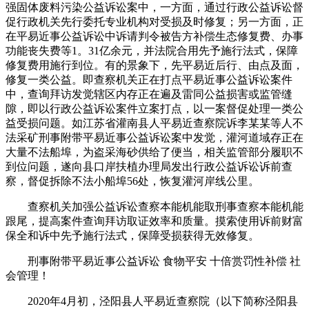
强固体废料污染公益诉讼案中，一方面，通过行政公益诉讼督
促行政机关先行委托专业机构对受损及时修复；另一方面，正
在平易近事公益诉讼中诉请判令被告方补偿生态修复费、办事
功能丧失费等1。31亿余元，并法院合用先予施行法式，保障
修复费用施行到位。有的景象下，先平易近后行、由点及面，
修复一类公益。即查察机关正在打点平易近事公益诉讼案件
中，查询拜访发觉辖区内存正在遍及雷同公益损害或监管缝
隙，即以行政公益诉讼案件立案打点，以一案督促处理一类公
益受损问题。如江苏省灌南县人平易近查察院诉李某某等人不
法采矿刑事附带平易近事公益诉讼案中发觉，灌河道域存正在
大量不法船埠，为盗采海砂供给了便当，相关监管部分履职不
到位问题，遂向县口岸扶植办理局发出行政公益诉讼诉前查
察，督促拆除不法小船埠56处，恢复灌河岸线公里。
查察机关加强公益诉讼查察本能机能取刑事查察本能机能
跟尾，提高案件查询拜访取证效率和质量。摸索使用诉前财富
保全和诉中先予施行法式，保障受损获得无效修复。
刑事附带平易近事公益诉讼 食物平安 十倍赏罚性补偿 社
会管理！
2020年4月初，泾阳县人平易近查察院（以下简称泾阳县