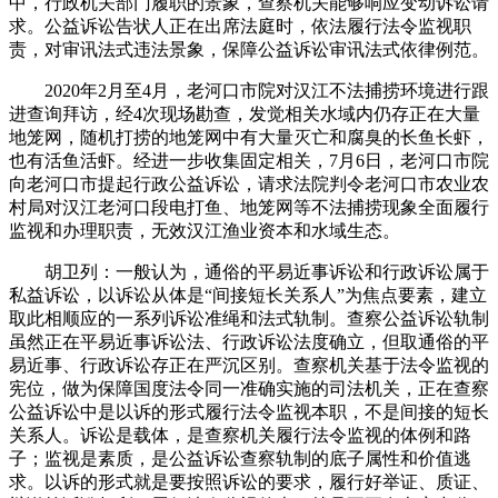
中，行政机关部门履职的景象，查察机关能够响应变动诉讼请
求。公益诉讼告状人正在出席法庭时，依法履行法令监视职
责，对审讯法式违法景象，保障公益诉讼审讯法式依律例范。
2020年2月至4月，老河口市院对汉江不法捕捞环境进行跟
进查询拜访，经4次现场勘查，发觉相关水域内仍存正在大量
地笼网，随机打捞的地笼网中有大量灭亡和腐臭的长鱼长虾，
也有活鱼活虾。经进一步收集固定相关，7月6日，老河口市院
向老河口市提起行政公益诉讼，请求法院判令老河口市农业农
村局对汉江老河口段电打鱼、地笼网等不法捕捞现象全面履行
监视和办理职责，无效汉江渔业资本和水域生态。
胡卫列：一般认为，通俗的平易近事诉讼和行政诉讼属于
私益诉讼，以诉讼从体是“间接短长关系人”为焦点要素，建立
取此相顺应的一系列诉讼准绳和法式轨制。查察公益诉讼轨制
虽然正在平易近事诉讼法、行政诉讼法度确立，但取通俗的平
易近事、行政诉讼存正在严沉区别。查察机关基于法令监视的
宪位，做为保障国度法令同一准确实施的司法机关，正在查察
公益诉讼中是以诉的形式履行法令监视本职，不是间接的短长
关系人。诉讼是载体，是查察机关履行法令监视的体例和路
子；监视是素质，是公益诉讼查察轨制的底子属性和价值逃
求。以诉的形式就是要按照诉讼的要求，履行好举证、质证、