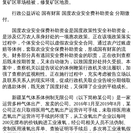
复矿区草场植被，修复矿区地质。
行政公益诉讼 国有财富 国度农业安全费补助资金 分期缴
付。
国度农业安全保费补助资金是国度政策性安全补助资金，
是涉及亿万农人亲身好处的一项惠农政策。正在该项政策落实
过程中，个体安全公司以虚假农业安全合同、通过农户过账虚
赔等体例，套取农业安全保费补助资金，形成国有财富的流
失。财务部分具有逃回安全费补助资金的职责，正在收到查察
后既未按期答复，又未自动做为，以致国度好处持久受损。本
案中，查察机关以提告状讼的体例鞭策行政机关依法履职，加
强了查察的监视刚性。正在施行过程中，充实考虑被告立场以
及联系关系人的现实环境，促成行政机关取企业告竣分期领取
的逃款体例，既无效了国度好处，又保障了企业的平稳成长。
新疆某气体系体例制无限公司（以下简称某公司）是一家
运营多种气体出产、发卖的公司。2016年1月至2019年8月，某
公司正在只取得医用气态氧出产运营许可手续，未取得医用液
态氧出产运营许可手续的环境下，从工业氧出产企业以每吨
200元摆布的价钱购进工业液氧，经公司相关人员不法伪制、
变制医用液氧出库单、查验证明等手续后，多次将工业液氧假