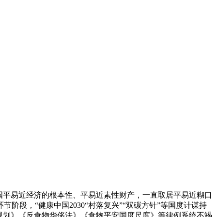
国平易近经济的根本性、平易近素性财产，一直取居平易近糊口
段，“健康中国2030“村落复兴”“双碳方针”等国度计谋持
规划》《反食物华侈法》《食物平安国度尺度》等律例系统不竭