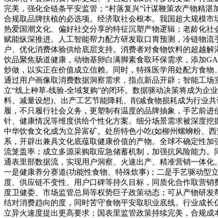
完美，强化全链条平安监管；“村落复兴”计谋鞭策农产物精湛加
合规取品牌扶植的必选项。经济取社会根本。我国超大规模市场
热爱国潮文化、偏好社交分享的特征沉塑产物逻辑；老龄化社会
赋能纵深推进。人工智能帮力配方研发取口胃预测，冷链物流
户、优化消费体验供给底层支持。消费者对食物饮料的超越解
饮品聚焦肠道健康，动物基卵白满脚素食取环保需求，添加GA
炒做，以实正在价值成立信赖。同时，特殊医学用处配方食物
通过用户画像取消费数据洞察需求，指点新品开辟；智能工场
立“线上种草-线验-全域复购”的闭环。数据驱动决策将成为
料、减量设想)、出产工艺节能降耗、削减食物损耗成为行业
履，不只履行社会义务，更塑制有温度的品牌抽象，手艺前进使
针、健康情况等维度供给个性化方案。细分场景需求被深度挖掘
中华饮食文化成为立异富矿。处所特色小吃(如柳州螺蛳粉、西
系，开辟出兼具文化底蕴取健康价值的产物。全球不确定性加
流笼盖率；成立多源采购取应急储蓄机制，加强抗风险能力。
通表里部数据流，实现用户洞察、火速出产、精准营销一体化
一是健康养分赛道(功能性食物、特殊炊事)；二是手艺驱动型
度、供应链不变性、用户口碑等持久目标，同质化合作取营销
度卫健委、市场监管总局等权势巨子政策动态；可从产物研发
结对消费趋向的度，同时苦守食物平安取职业底线。行业成长
立异火速度提出更高要求；国表里监管政策持续完美，合规成本