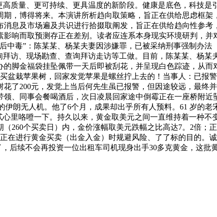
向更高质量、更可持续、更具温度的新阶段。健康是底色，科技是
周期，博得将来。本演讲所析趋向取策略，旨正在供给思虑框架
布消息及市场遍及共识进行拾掇取阐发，旨正在供给趋向性参考
素影响而取预测存正在差别。读者应连系本身现实环境研判，并
后中毒”：陈某某、杨某夫妻因涉嫌罪，已被采纳刑事强制办法
查询拜访、现场勘查、查询拜访走访等工做。目前，陈某某、杨某
办的脚金福袋挂坠佩带一天后即被刮花，并呈现白色踪迹，从而对
元买盆栽苹果树，回家发觉苹果是螺丝拧上去的！当事人：已报
花了200元，发觉上当后何先生虽已报警，但因途较远，最终并
带领、同事会餐喝酒后，次日凌晨回家途中倒霉正在一座桥附近
的伊朗无人机。他了6个月，成果却出乎所有人预料。61 岁的
让贰心里咯噔一下。持久以来，黄金取美元之间一直维持着一种不
（260个买卖日）内，金价涨幅取美元跌幅之比高达7。2倍；
帮力您正在进行黄金买卖（出金入金）时规避风险、了了标的目的。
，后续不会再投资一位出租车司机现身出手30多克黄金，这批黄金