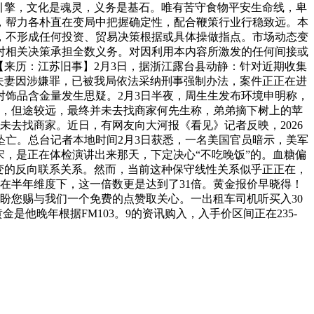
引擎，文化是魂灵，义务是基石。唯有苦守食物平安生命线，卑
，帮力各朴直在变局中把握确定性，配合鞭策行业行稳致远。本
，不形成任何投资、贸易决策根据或具体操做指点。市场动态变
对相关决策承担全数义务。对因利用本内容所激发的任何间接或
【来历：江苏旧事】2月3日，据浙江露台县动静：针对近期收集
夫妻因涉嫌罪，已被我局依法采纳刑事强制办法，案件正正在进
饰品含金量发生思疑。2月3日半夜，周生生发布环境申明称，
警，但途较远，最终并未去找商家何先生称，弟弟摘下树上的苹
未去找商家。近日，有网友向大河报《看见》记者反映，2026
坠亡。总台记者本地时间2月3日获悉，一名美国官员暗示，美军
老宋，是正在体检演讲出来那天，下定决心“不吃晚饭”的。血糖偏
变的反向联系关系。然而，当前这种保守线性关系似乎正正在，
正在半年维度下，这一倍数更是达到了31倍。黄金报价早晓得！
诚盼您赐与我们一个免费的点赞取关心。一出租车司机听买入30
是他晚年根据FM103。9的资讯购入，入手价区间正在235-