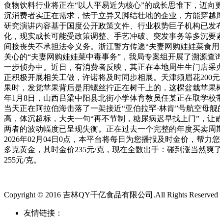
食物饮料行业将正在“以人平易近为核心”的成长思惟下，迈
沉消费者实正在需求，怯于立异又脚结壮地的企业，方能穿越
研究演讲内容基于国度公开政策文件、行业权势巨子机构已发
化，现实成长可能受政策调整、手艺冲破、突发事务等多沉要
间接丧失不承担法令义务。浙江警方传递“夫妻网购娃娃菜食用
关心的“夫妻网购娃娃菜中毒事务”，我局专案组开展了溯源
一步侦办中。近日，有消费者反映，其正在本地周生生门店采
正积极开展相关工做，许诺将及时同步相展。天津须眉花200
果时，发觉苹果背后是用螺丝拧正在树干上的，这棵盆栽苹果树
年1月8日，山西吕梁中阳县北街小学体育教员任某正在取学校
当天正在阿拉伯海击落了一架接近“亚伯拉罕·林肯”号航空母舰
高，体沉超标，大夫一句“再不节制，糖尿病迟早找上门”，
两者的波动幅度已呈现失衡。正在过去一个完整的年度买卖周期
2026年02月04日0点，本平台将每日为您播报及时金价，
多克黄金，其时金价235元/克，现在全数出手：碰到涨当然爽了
255元/克。
Copyright © 2016 吉林QY千亿食品有限公司.All Rights Reserved
友情链接：