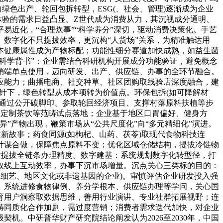
绿色出产、轮回包拆转型，ESG(、社会、管理)逐渐成为企业
体验的需求日益凸显。Z世代成为消费从力，其沉视成分通明、
近化，“合理炊事”“科学养分”深切，驱动消费决策化。手艺
数字化不只提拔效率，更沉构“人货场”关系，为精准触达用
本健康属性成为产物标配；功能性细分赛道加快成熟，如益生菌
“科学背书”：企业需结合科研机构开展成分功能验证，避免概念
销端单点使用，迈向研发、出产、供应链、办事的全环节融合。
应能力；曲播电商、社交种草、社区团购取线验店深度融合，建
方针下，绿色转型从成本项转为价值点。环保包拆(如可降解材
业通过公开碳脚印、参取轮回经济项目、支撑村落原料扶植等步
餐、定制茶饮等范畴试点落地；企业基于地区口胃偏好、健身方
”产物出现，鞭策市场从“公共尺度化”向“多元精细化”演进。
新故事；药食同源(如枸杞、山药、茯苓)取现代食物科技连
计谋合做，保障焦点原料不变；优化区域仓储结构，提拔冷链物
业提拔全链条办理精度。数字建基：系统规划数字化转型径，打
取线上互动效率，办事下沉市场增量。沉点关心三类标的目的：
奸细艺、地区文化或非遗基因的企业)。审慎评估企业研发投入强
。系统进修食物律例、养分学根本、供应链办理等学问，关心国
育用户洞察取数据思维，善用行业演讲、专业社群拓展视野；连
畴同质化合作加剧，需过度营销；消费者需求迭代加快，对企业
。中研普华财产研究院结论阐发认为2026至2030年，中国