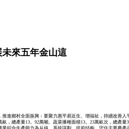
展未來五年金山這
，推進鄉村全面振興﹔要聚力惠平易近生、增福祉，持續改善人
萬畝，總產量13。92萬噸。蔬菜播種面積13。23萬畝次，總產量
農業綜合生產能力為从線，系統謀劃、提前结构，守住主要農產品