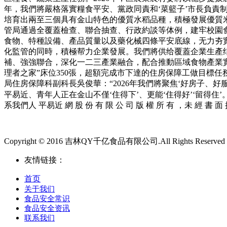
年，我們將嚴格落實糧食平安、黨政同責和‘菜籃子’市長負責
培育出兩至三個具有金山特色的優質水稻品種，積極發展優質米
管局通過全覆蓋檢查、聯合抽查、行政約談等体例，建牢校園食
食物、特種設備、產品質量以及藥化械四條平安底線，无力夯
化監管的同時，積極帮力企業發展。我們將供给覆蓋企業生產
補、強強聯合，深化一二三產業融合，配合推動區域食物產業實現
理者之家”床位350張，超額完成市下達的住房保障工做目標
局住房保障科副科長吳俊華：“2026年我們將聚焦‘好房子、
平易近、青年人正在金山不僅‘住得下’、更能‘住得好’‘留得住’。
系我們人 平易近 網 股 份 有 限 公 司 版 權 所 有 ，未 經 書 面 
Copyright © 2016 吉林QY千亿食品有限公司.All Rights Reserved
友情链接：
首页
关于我们
食品安全常识
食品安全资讯
联系我们