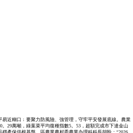
平易近糊口﹔要聚力防風險、強管理，守牢平安發展底線。農業
30。29萬噸，綠葉菜平均復種指數5。53，超額完成市下達金山
穩產保供根基盤。區農業農村委農業办理科科長胡盼：“2026