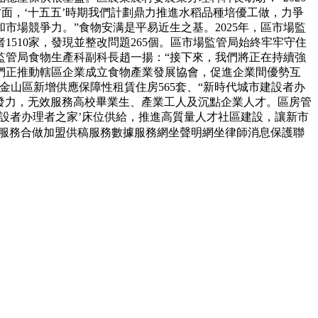
面，‘十五五’時期我們計劃鼎力推進水稻品種培優工做，力爭
場競爭力。”食物安满是平易近生之基。2025年，區市場監
510家，發現並整改問題265個。區市場監管局始終牢牢守住
監管局食物生產科副科長趙一揚：“接下來，我們將正在持續強
們正推動轄區企業成立食物產業發展協會，促進企業間優勢互
金山區新增供應保障性租賃住房565套、“新時代城市建設者办
點發力，无效服務高校畢業生、產業工人及沉點企業人才。區房管
建設者办理者之家’床位供給，推進高質量人才社區建設，讓新市
服務合做加盟供稿服務數據服務網坐聲明網坐律師消息保護聯