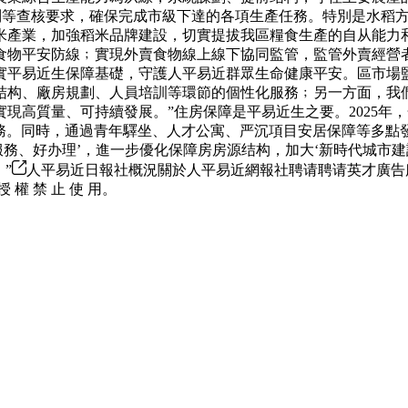
制等查核要求，確保完成市級下達的各項生產任務。特別是水稻方
產業，加強稻米品牌建設，切實提拔我區糧食生產的自从能力和市
物平安防線﹔實現外賣食物線上線下協同監管，監管外賣經營者1
實平易近生保障基礎，守護人平易近群眾生命健康平安。區市場
结构、廠房規劃、人員培訓等環節的個性化服務﹔另一方面，我
高質量、可持續發展。”住房保障是平易近生之要。2025年，
任務。同時，通過青年驛坐、人才公寓、严沉項目安居保障等多
好服務、好办理’，進一步優化保障房房源结构，加大‘新時代城市
”
人平易近日報社概況關於人平易近網報社聘请聘请英才廣告
授 權 禁 止 使 用。