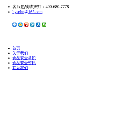
客服热线请拨打：400-680-7778
hysphn@163.com
首页
关于我们
食品安全常识
食品安全资讯
联系我们