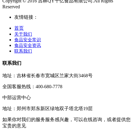
Copyright © 2016 吉林QY千亿食品有限公司.All Rights
Reserved
友情链接：
首页
关于我们
食品安全常识
食品安全资讯
联系我们
联系我们
地址：吉林省长春市宽城区兰家大街3468号
全国客服热线：400-680-7778
中部运营中心
地址：郑州市郑东新区绿地双子塔北塔19层
如果你对我们的服务服务感兴趣，可以在线咨询，或者提供您
宝贵的意见