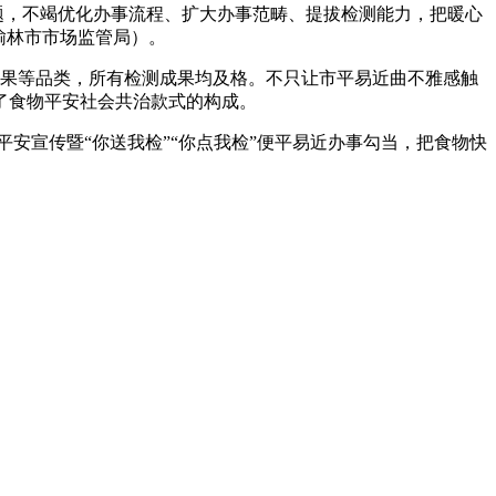
题，不竭优化办事流程、扩大办事范畴、提拔检测能力，把暖心
榆林市市场监管局）。
生果等品类，所有检测成果均及格。不只让市平易近曲不雅感触
了食物平安社会共治款式的构成。
安宣传暨“你送我检”“你点我检”便平易近办事勾当，把食物快