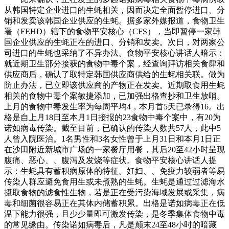
从韩国特定企业进口的生蚝相关，因而决定全面暂停进口、分
销和发卖该韩国企业供应的生蚝。据多家外媒报道，食物卫生
署（FEHD）辖下的食物平安核心（CFS），当即暂停一家韩
国企业供应的生蚝正在的进口、分销和发卖。次日，对两家公
司进口的生蚝也采纳了不异办法。食物平安核心讲话人暗示：
就近期卫生部分接获的食物中毒个案，经查询拜访相关食肆和
供应商后，确认了取特定韩国供应商供给的生蚝相关联。做为
防止办法，已立即该供应商的产物正在发卖。近期取食用生蚝
相关的食物中毒个案敏捷添加，已加强出格查抄和卫生放哨。
上月的食物中毒发生率为每周平均4，本月首5天已录得16。出
格是自上月18日至本月1日接报的23食物中毒个案中，有20为
诺如病毒传染。截至目前，已确认的传染人数共57人，此中5
人曾入院医治。1名男性和3名女性曾于上月31日和本月1日正
在沙田附近新城市广场的一家餐厅用餐，其后20至42小时呈现
腹痛、恶心、、腹泻及发烧等症状。食物平安核心讲话人提
示：生蚝具有蓄积病原体的特征。妊妇、、免疫力较弱者等易
传染人群应避免食用生或未煮熟的生蚝。生蚝是通过过滤海水
摄取食物的滤食性生物，若是正在受污染海域发展或采集，病
毒和细菌很容易正在其体内储蓄积累。出格是诺如病毒正在低
温下能力很强，且少少量即可激发传染，是冬季集体食物中毒
的常见缘由。传染诺如病毒后，凡是颠末24至48小时的暗藏