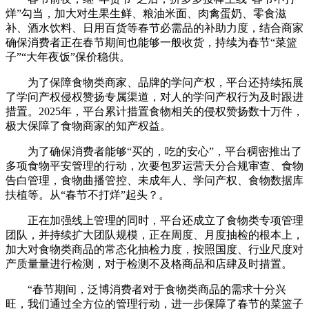
烊”勾当，加大对生果生鲜、粮油米面、肉禽蛋奶、零食滋
补、酒水饮料、日用百货等春节必需品的补助力度，结合商家
确保消费者正在春节期间也能够一般收货，持续为春节“菜篮
子”“大年夜饭”保价稳供。
为了保障食物类商家、品牌的学问产权，平台还持续拓展
了学问产权侵权赞扬专属渠道，对人的学问产权行为及时跟进
措置。2025年，平台累计措置食物相关的侵权赞扬数十万件，
极大保障了食物商家的知产权益。
为了确保消费者能够“买的，吃的安心”，平台稠密推出了
多项食物平安管理的行动，次要包罗运营天分合规审查、食物
告白管理，食物曲播管控、未成年人、学问产权、食物数据库
扶植等。从“春节不打烊”起头？。
正在加强线上管理的同时，平台还成立了食物类专项管理
团队，并持续扩大团队规模，正在周度、月度抽检的根本上，
加大对食物类商品的常态化抽检力度，按照国度、行业尺度对
产质量量进行检测，对于检测不及格商品和店肆及时措置。
“春节期间，泛博消费者对于食物类商品的需求十分兴
旺，我们通过全方位的管理行动，进一步保障了春节的菜篮子