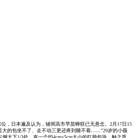
，日本遍及认为，辅弼高市早苗蝉联已无悬念。2月17日15
蛋大的包坐不了、走不动三更还疼到睡不着……”29岁的小薇
下1/3处，有一个约4cm×5cm大小的红肿包块，触之质