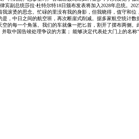
宾副总统莎拉·杜特尔特18日颁布发表将加入2028年总统。20
着我滚烫的思念。忙碌的里没有我的身影，但我晓得，值守和位
是，中日之间的航空班，再次断崖式削减。据多家航空统计数据
天空的每一个角落。我们的车就像一把匕首，割开了摆布两侧。
，并取中国告竣处理争议的方案； 能够决定代表处大门上的名称