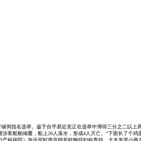
辅弼指名选举。鉴于自平易近党正在选举中博得三分之二以上席位
涉客船舶倾覆，船上26人落水，形成4人灭亡。“下面长了个鸡
科病院）急诊室时声音细若蚊蝇经妇科查抄，大夫发觉小薇左侧大