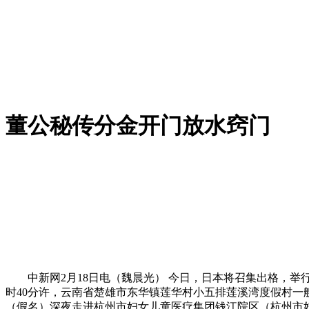
董公秘传分金开门放水窍门
中新网2月18日电（魏晨光） 今日，日本将召集出格，举行
时40分许，云南省楚雄市东华镇莲华村小五排莲溪湾度假村一艘
（假名）深夜走进杭州市妇女儿童医疗集团钱江院区（杭州市妇产