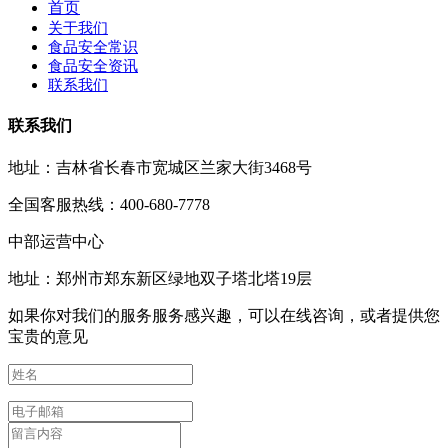
首页
关于我们
食品安全常识
食品安全资讯
联系我们
联系我们
地址：吉林省长春市宽城区兰家大街3468号
全国客服热线：400-680-7778
中部运营中心
地址：郑州市郑东新区绿地双子塔北塔19层
如果你对我们的服务服务感兴趣，可以在线咨询，或者提供您
宝贵的意见