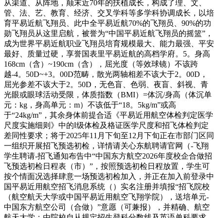
从渠道、从阵地，颠末近70年的扶植成长，构成了理、文、
管、法、艺、教育、经济、交叉学科等多学科协调成长，以培
育平易近航飞翔员、此中全平易近航70%的飞翔员、90%的功
勋飞翔员从这里启航，被誉为“中国平易近航飞翔员的摇篮”，
成为世界平易近航职业飞翔员培育规模最大、能力最强、平安
最好、质量过硬，享誉国表里平易近航的高档学府。5。身高
168cm（含）~190cm（含），屈光度（等效球镜）不该跨
越-4。50D~+3。00D范畴，散光两轴相差不该大于2。00D，
屈光参差不该大于2。50D，无色盲、色弱、夜盲、斜视、青
光眼或眼球活动受限，体质指数（BMI）=体沉/身高（体沉单
元：kg，身高单元：m）不该低于“18。5kg/m”或高
于“24kg/m”，其余身体前提合适《平易近用航空体检判定医学
尺度实施细则》中的Ⅰ级体检及格证医学尺度和招飞体检判定
差同性要求；将于2025年11月下旬至12月下旬正在市部门区同
一组织开展招飞预选初检，详情请关心东航聘请官网（-飞翔
学生聘请-招飞通知布告中“中国东方航空2026年度校企合做招
飞预选初检日程表（市）”，按照预选初检日程放置，学生可
按个情面况选择肆意一场预选初检加入，并正在加入前登录中
国平易近用航空招飞消息系统（）实名注册并填报“招飞院校
（航空航天大学或中国平易近用航空飞翔学院），送培单元-
中国东方航空公司（合做）”意愿（可兼报），并精确、航空
航天大学：由院校自从规定招生登科分数线及英语单科要求