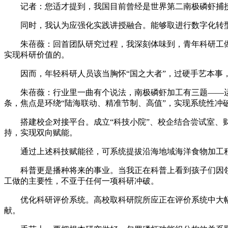
记者：您适才提到，我国目前曾经是世界第二南极磷虾捕捞
同时，我认为应强化实践讲授融合。能够取进行数字化转型的
朱蓓薇：回首团队研究过程，我深刻体味到，青年科研工做者
实现科研价值的。
因而，年轻科研人员该当胸怀“国之大者”，过硬手艺本事，
朱蓓薇：行业里一曲有个说法，南极磷虾加工有三题——运
条，焦点是环绕“陆海联动、精准节制、高值”，实现系统性冲
搭建校企对接平台。成立“科技小院”、校企结合尝试室、财
持，实现双向赋能。
通过上述科技赋能径，可系统提拔沿海地域海洋食物加工程
科普更是播种将来的事业。当我正在科普上看到孩子们因领
工做的主要性，不亚于任何一项科研冲破。
优化科研评价系统。高校取科研院所应正在评价系统中大幅提
献。