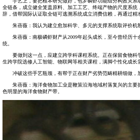
手艺上，要把根本研究做好，包罗磷虾功能组分构效关系取
全链条，成立健全笼盖原料、加工工艺、终端产物的尺度系统
辞，借帮国际认证取全链可逃溯系统成立消费信赖，再通过精准
朱蓓薇：我认为建立愈加科学、多元的支撑系统取评价机制
朱蓓薇：南极磷虾财产从2009年起头成长，至今曾经历十
统。
要做到这一点，应建立跨学科课程系统。正在保留食物科学焦
生跨学院选修人工智能、物联网等相关课程，满脚个性化成长
冲破这些手艺瓶颈，有帮于正在财产劣势范畴精耕细做，加强
朱蓓薇：海洋食物加工业是鞭策沿海地域村落复兴的主要抓
色明显的海洋食物财产带。