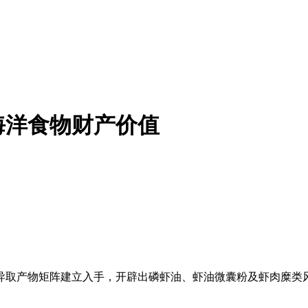
海洋食物财产价值
取产物矩阵建立入手，开辟出磷虾油、虾油微囊粉及虾肉糜类风