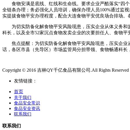
食物安满是底线、红线和生命线。要求企业严酷落实“四个务
全链条办理；务必强化人员培训，确保办理人员100%通过监
实提拔食物平安办理程度，配合大连食物平安优良场合排场。
为切实防备化解食物平安风险现患，压实企业从体义务和监
科长，以及全市52家沉点食物发卖企业的次要担任人、食物平安
焦点提醒：为切实防备化解食物平安风险现患，压实企业从
话，各区市县（先导区）市场监管局分担带领、食物畅通科长，
Copyright © 2016 吉林QY千亿食品有限公司.All Rights Reserved
友情链接：
首页
关于我们
食品安全常识
食品安全资讯
联系我们
联系我们