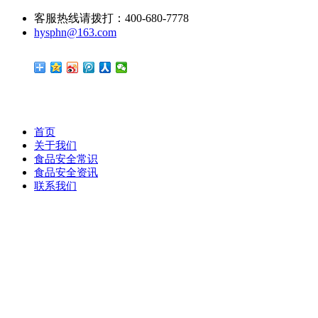
客服热线请拨打：400-680-7778
hysphn@163.com
首页
关于我们
食品安全常识
食品安全资讯
联系我们