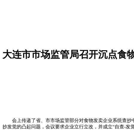
大连市市场监管局召开沉点食
会上传递了省、市市场监管部分对食物发卖企业系统查抄中
抄发觉的凸起问题，会议要求企业立行立改，并成立“自查-发觉