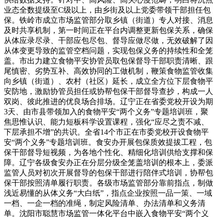
业态全数提级至C级以上，由乡街及以上党委带领干部担任包
保。铁岭市成立市场监管部分取乡镇（街道）专人对接、消息
及时共享机制，第一时间正在平台内调整更新包保关系，确保
从体应录尽录、干部应包尽包、督导应做尽做，无效破解了因
从体变更导致的监管空档问题，实现包保义务的持续性和全笼
盖。市出力建立食物平安协管员取包保督导干部职责清晰、跟
尾慎密、劣势互补、高效协同的工做机制，鞭策食物监管收集
向乡镇（街道）、农村（社区）延长，成立全方位下层食物平
安防地，激励协管员担任或协帮包保干部督导查抄，构成一人
双岗、彼此推进的优良场合排场。辽宁正在省委党校开设为期
3天、由市县带领加入的食物平安“两个义务”专题培训班，聚
焦思惟认识、能力短板科学设置课程，强化“应尽之责不减、
下层承担不增”的共识。全省14个市正在市委党校开设食物平
安“两个义务”专题培训班。食安办开展包保质效提拔工程，包
保干部督导短视频，为各地个性化、精细化培训供给支撑和保
障。辽宁各级食安办正在分层分级全笼盖培训的根本上，委派
监管人员对初次开展督导的包保干部进行陪伴式培训，协帮包
保干部按照清单履行职责。各级市场监管部分靠前指点，制做
浅近易懂的从体义务“大白纸”，指点企业按照一品一策、一域
一档、一企一档的准绳，制定风险清单、办法清单和义务清
单。沈阳市聪慧市场监管一体化平台中嵌入食物平安“两个义