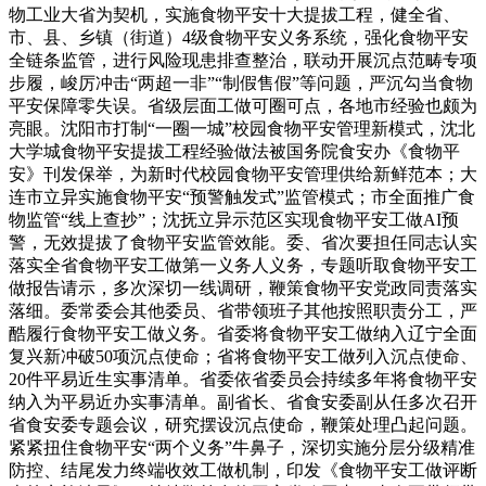
物工业大省为契机，实施食物平安十大提拔工程，健全省、
市、县、乡镇（街道）4级食物平安义务系统，强化食物平安
全链条监管，进行风险现患排查整治，联动开展沉点范畴专项
步履，峻厉冲击“两超一非”“制假售假”等问题，严沉勾当食物
平安保障零失误。省级层面工做可圈可点，各地市经验也颇为
亮眼。沈阳市打制“一圈一城”校园食物平安管理新模式，沈北
大学城食物平安提拔工程经验做法被国务院食安办《食物平
安》刊发保举，为新时代校园食物平安管理供给新鲜范本；大
连市立异实施食物平安“预警触发式”监管模式；市全面推广食
物监管“线上查抄”；沈抚立异示范区实现食物平安工做AI预
警，无效提拔了食物平安监管效能。委、省次要担任同志认实
落实全省食物平安工做第一义务人义务，专题听取食物平安工
做报告请示，多次深切一线调研，鞭策食物平安党政同责落实
落细。委常委会其他委员、省带领班子其他按照职责分工，严
酷履行食物平安工做义务。省委将食物平安工做纳入辽宁全面
复兴新冲破50项沉点使命；省将食物平安工做列入沉点使命、
20件平易近生实事清单。省委依省委员会持续多年将食物平安
纳入为平易近办实事清单。副省长、省食安委副从任多次召开
省食安委专题会议，研究摆设沉点使命，鞭策处理凸起问题。
紧紧扭住食物平安“两个义务”牛鼻子，深切实施分层分级精准
防控、结尾发力终端收效工做机制，印发《食物平安工做评断