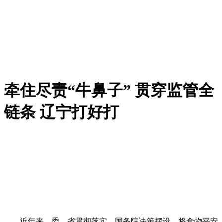
牵住尽责“牛鼻子” 贯穿监管全
链条 辽宁打好打
近年来，委、省贯彻落实、国务院决策摆设，将食物平安