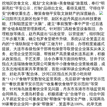
挖地区饮食文化，规划“文化体验+美食物鉴”旅逛线，奉行“明
厨亮灶”平安公示，打制“品得出文化、看得见规范、守得住平
安”的餐饮重生态，鞭策食物平安取文旅财产的深度融合。
沈阳市沈北新区包保干部、副区长赵丹凤提出向科技要效
能、打制聪慧监管“大脑”，建立“事前预警+事中严管+过后逃
溯”全链条聪慧管理新模式。针对部门高校食堂设备陈旧、办
理粗放等痛点，赵丹凤提出“以改促管、以管提效”，组织制定
三年步履方案，确立包罗食堂硬件升级、系统认证全笼盖正在
内的“十项轨制促十项冲破”工做方针，目前，办理程度逾越式
提拔。大连市各级包保干部将包保督导取督促企业落实从体义
务、处理企业坚苦问题、帮推财产高质量成长连系起来，积极
从政策指点、手艺支撑、法令办事等方面供给帮扶。甘井子区
指点大连瑞驰食物无限公司聚焦中小微食物企业查验难题，成
立东北地域首家共享查验室，首批10家和谈企业构成“风险共
担、好处共享”配合体。沙河口区指点长兴里小吃街研
发“1+2+3”食物平安数智化监管系统，先后获评“食物平安示范
街”“餐饮质量平安示范街”“收集餐饮食物平安示范街”等荣
誉。针对海岛旅逛餐饮业常见问题，丹东市东港市市场监管局
会同獐岛、大鹿岛村委会，积极搭建“企”合做平台，结合中国
人平易近安全公司量身定制“帮微保”专项安全产物，实现两岛
99家餐饮企业同一参保“帮微保”，笼盖率达100%。此举无效