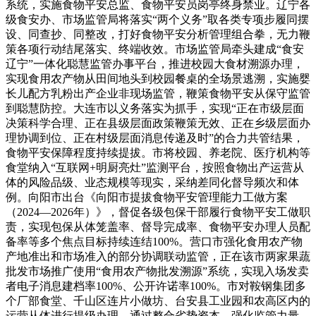
系统，实施食物平安总监、食物平安员岗亭终身禁业。辽宁各
级食安办、市场监管局将落实“两个义务”取各类专项步履同摆
设、同查抄、同整改，打好食物平安分析管理组合拳，无力鞭
策各项行动结尾落实、终端收效。市场监管局牵头建成“食安
辽宁”一体化聪慧监管办事平台，推进校园大食材溯源办理，
实现食用农产物从田间地头到校园餐桌的全场景逃溯，实施婴
长儿配方乳粉出产企业非现场监管，鞭策食物平安从保守监管
到聪慧防控。大连市以义务落实为抓手，实现“正在市级层面
决策科学合理、正在县级层面政策鞭策无效、正在乡级层面办
理协调到位、正在村级层面消息传递及时”的合力共管结果，
食物平安保障程度持续提拔。市将校园、养老院、医疗机构等
食堂纳入“互联网+明厨亮灶”监测平台，按照食物出产运营从
体的风险品级、业态规模等现实，采纳差同化督导频次和体
例。向阳市出台《向阳市提拔食物平安管理能力工做方案
（2024—2026年）》，督促各级包保干部履行食物平安工做职
责，实现包保从体笼盖率、督导完成率、食物平安办理人员配
备率等多个焦点目标持续连结100%。营口市强化食用农产物
产地准出和市场准入的部分协调联动监管，正在该市两家果蔬
批发市场推广使用“食用农产物批发溯源”系统，实现入场发卖
者电子消息建档率100%、公开许诺率100%。市对鞍钢集团多
个厂部食堂、千山区连片小做坊、台安县工业园和农高区内的
运营从体进行提级办理，通过整合劣势资本、强化监管力量，