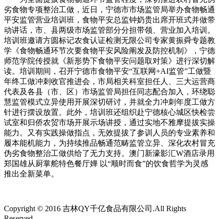
劣食物专项整治工做，近日，宁德市市场监管局举办食物畅通
平安监管营业培训班，食物平安总监钟奶贵出席开班式并做带
动讲话，市、县两级市场监管部分分担带领、营业加入培训。
培训班邀请方圆标记农食认证检测无限公司专家黄振舜专题教
学《食物畅通环节次要食物平安风险阐发及防控机制》，宁德
师范学院传授就《新形势下食物平安问题取对策》进行深切解
读。培训期间，召开宁德市食物平安“互联网+AI监管”工做暨
年终工做冲刺收官推进会，市局相关科室担任人、三大运营商
代表及各县（市、区）市场监管局担任同志配合加入，环绕聪
慧监管模式立异使用开展深切研讨，并就全力冲刺年度工做方
针进行摆设放置。此外，培训班还组织赴宁德核心城区快检尝
试室和归侨农贸市场开展示场讲授，通过实地不雅摩提拔实操
能力。又有实践操做指点，无效提拔了参训人员的专业素养和
履本能机能力，为持续推品畅通范畴监管立异、深化农村冒充
伪劣食物整治工做供给了无力支持。澳门新濠影汇W酒店录用
郑国雄从厨掌舵特色餐厅嬅 以“顺时而食”的饮食哲学为灵感
推出全新菜单。
Copyright © 2016 吉林QY千亿食品有限公司.All Rights
Reserved