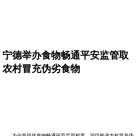
宁德举办食物畅通平安监管取
农村冒充伪劣食物
为全面提拔食物畅通环节监管程度，深切推进农村冒充伪