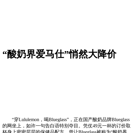
“酸奶界爱马仕”悄然大降价
“穿Lululemon，喝Blueglass”，正在国产酸奶品牌Blueglass
的网坐上，如许一句告白语特别夺目。凭仗49元一杯的订价取
杯身上密密层层的保健品配方，曾让Blueglass被称为“酸奶界