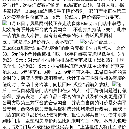
爱马仕”，次要消费客群恰是一线城市的白领、健身人群。据
多家报道，Blueglass近期插手了降价行列。部门产物正在第三
方外卖平台售价低至19。9元，较线%，降价幅度十分显著。
11月18日，凤凰网科技正在走访多家Blueglass门店中获悉，
此次降价系外卖平台的专属勾当，“不会持久持续下去”，此中
一店的担任人奉告。但有新近去职的伙计告诉凤凰网科
技，“就是持久降价行为，卖不动了”。
外卖平台显示，
Blueglass几款“饮品搭配零食”的组合套餐扣头力度惊人。原价
53。5元的小蛮腰西梅桃子味＋炊事纤维燕麦脆现低至4。5折
为23。9元；54元的小蛮腰油柑西梅青苹果味＋黑松露饼干现
低至4。5折为23。9元；小蛮腰果冻橙冰乳味＋炊事纤维燕麦
脆从53。5元降至4。3折，22。9元即可入手。工做日午间的黄
金时段，两店均无到店消费者。伙计正在面临降价相关环境的
征询时，立场十分冷淡，间接回应“没空”后陷入缄默。
随
后，一位自称是该门店相关担任人的人士对于降价问题进行领
会释。据其表述，几款商品＋零食的组合以及价钱变更是源于
公司方取第三方平台的合做勾当，并表白当前的订价是外卖平
台专属，虽然价钱变更但其配料成分比均未进行改动。而线下
门店的同款商品价钱仍维持原价。担任人称其自10月份才刚来
到该门店，发觉相关降价商品比刚来时有所下降。不外其也暗
示，“我们门店不成能做赔钱买卖啊。”上述担任人称此次降价