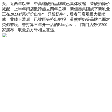
头。近两年以来，中高端酸奶品牌就已集体收缩：茉酸奶降价
减配，上半年闭店数跨越去四年总和；新但愿集团旗下新乳业
正在2023岁尾折价出售“一只酸奶牛”，后者门店规模大幅缩
减，业绩下滑后，已被巨头挤出财报；蓝熊鲜奶等品牌也面对
类似窘境。曾打算三年开千店的Blueglass，目前门店数仅200
家摆布，取最后方针相去甚远。