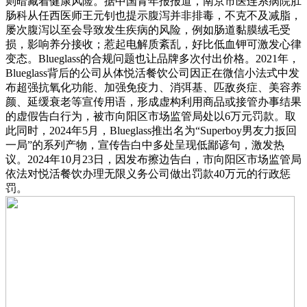
则暗藏着健康风险。据中国青年报报道，南京市医连系病院肛
肠科从任西医师王元钊也提示腹泻并非排毒，不克不及减脂，
屡次腹泻以至会导致发生疾病的风险，例如肠道黏膜绒毛受
损，影响养分接收；惹起电解质紊乱，好比低血钾可激发心律
变态。Blueglass的合规问题也让品牌多次付出价格。2021年，
Blueglass背后的公司从体悦活餐饮公司因正在微信小法式中发
布超强抗氧化功能、加强免疫力、消弭基、匹敌炎症、美容养
颜、延缓衰老等宣传用语，形成虚构利用商品或接管办事结果
的虚假告白行为，被市向阳区市场监管局处以6万元罚款。取
此同时，2024年5月，Blueglass推出名为“Superboy男友力扳回
一局”的系列产物，宣传告白中多处呈现低鄙谚句，激发热
议。2024年10月23日，因发布擦边告白，市向阳区市场监管局
依法对悦活餐饮办理无限义务公司做出罚款40万元的行政惩
罚。