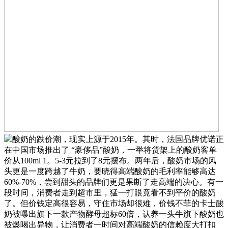
酸奶的跌价潮，现实上源于2015年。其时，法国品牌优诺正
在中国市场推出了 “豪侈品”酸奶，一举将货架上的酸奶客单
价从100ml 1。5-3元拉到了8元摆布。两年后，酸奶市场的风
头更是一度跨越了牛奶，要晓得高端酸奶的毛利率能够高达
60%-70%，尝到甜头的品牌们更是果断了走高端的决心。有一
段时间，消费者走到超市里，猛一打眼竟看不到平价的酸奶
了。但价钱定高很容易，守住市场却很难，价钱不菲的卡士酸
奶被曝出旗下一款产物酵母超标60倍，认养一头牛旗下酸奶也
被爆喝出异物，让消费者一时间对高端酸奶的信赖度大打扣