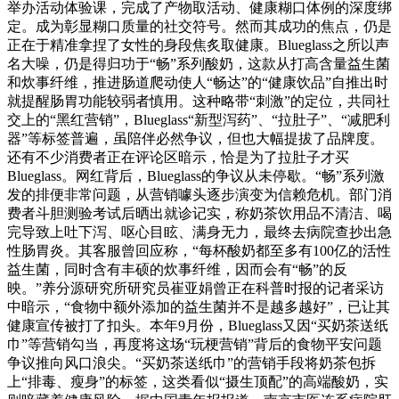
举办活动体验课，完成了产物取活动、健康糊口体例的深度绑
定。成为彰显糊口质量的社交符号。然而其成功的焦点，仍是
正在于精准拿捏了女性的身段焦炙取健康。Blueglass之所以声
名大噪，仍是得归功于“畅”系列酸奶，这款从打高含量益生菌
和炊事纤维，推进肠道爬动使人“畅达”的“健康饮品”自推出时
就提醒肠胃功能较弱者慎用。这种略带“刺激”的定位，共同社
交上的“黑红营销”，Blueglass“新型泻药”、“拉肚子”、“减肥利
器”等标签普遍，虽陪伴必然争议，但也大幅提拔了品牌度。
还有不少消费者正在评论区暗示，恰是为了拉肚子才买
Blueglass。网红背后，Blueglass的争议从未停歇。“畅”系列激
发的排便非常问题，从营销噱头逐步演变为信赖危机。部门消
费者斗胆测验考试后晒出就诊记实，称奶茶饮用品不清洁、喝
完导致上吐下泻、呕心目眩、满身无力，最终去病院查抄出急
性肠胃炎。其客服曾回应称，“每杯酸奶都至多有100亿的活性
益生菌，同时含有丰硕的炊事纤维，因而会有“畅”的反
映。”养分源研究所研究员崔亚娟曾正在科普时报的记者采访
中暗示，“食物中额外添加的益生菌并不是越多越好”，已让其
健康宣传被打了扣头。本年9月份，Blueglass又因“买奶茶送纸
巾”等营销勾当，再度将这场“玩梗营销”背后的食物平安问题
争议推向风口浪尖。“买奶茶送纸巾”的营销手段将奶茶包拆
上“排毒、瘦身”的标签，这类看似“摄生顶配”的高端酸奶，实