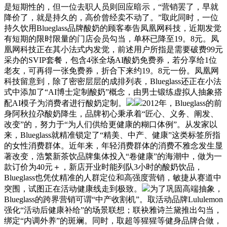
是短期性的，但一位去职人员则回应暗示，“营销罢了，早就
降价了，就是持久的，高价曾经卖不动了。”取此同时，一位
持久饮用Blueglass品牌酸奶的顾客奉告凤凰网科技，近期发觉
有短期的限时限量的门店会员勾当，单杯已降至19。8元。凤
凰网科技正在其小法式内发觉，前述用户所指是需要破费99元
采办的SVIP套餐，包含4张全场AI酸奶免费券，若分享给1位
老友，可再得一张免费券，折合下来约19。8元一份。凤凰网
科技留意到，除了密密层层的成排列表，Blueglass还正在小法
式中添加了“AI博士定制酸奶”概念，由男士锻练虚拟人抽象搭
配AI模子为消费者进行酸奶定制。
2012年，Blueglass的前
身阿秋拉尕酸奶降生，品牌初心秉承着“匠心、义务、阐发、
改变”的，努力于“为人们供给更健康的糊口体例”。从发家以
来，Blueglass就精准锁定了“精美、中产、健康”这类标签所指
的女性消费群体。近年来，年轻消费群体的消费不雅念发生显
著改变，浩繁新茶饮品牌集体投入“卷健康”的海潮中，做为一
款订价为40元＋，新店开业时能列队3小时的酸奶饮品，
Blueglass也凭仗精准的人群定位和高强度营销，敏捷从赛道中
突围，试图正在活动健康线走到极致。
为了巩固高端抽象，
Blueglass的跨界营销可谓“中产收割机”。取活动品牌Lululemon
强化“活动后健康补给”的场景联想；联袂雅诗兰黛推出勾当，
绑定“内调外养”的斑斓。同时，取超等猩猩等健身品牌合做，