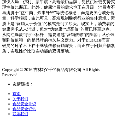
加快入局，伊利、蒙牛旗下高端酸奶品牌，凭仗供应链劣势实
现性价比碾压。此外，健康消费的需求也正在升级，消费者不
再满脚于“益生菌、炊事纤维”等恍惚概念，而是更关心成分含
量、科学根据，由此可见，高端现制酸奶行业的集体窘境，素
质上是“营销大于价值”的模式走到了尽头。现实上，消费者的
健康需求从未消逝，但对“伪健康”“虚高价”的度已降至冰点。
从网红爆款到行业标杆，需要逾越“营销依赖”的圈套；从价钱
和到价值和，的是品牌的持久从义定力。对于Blueglass而言，
破局的环节不正在于继续依赖营销噱头，而正在于回归产物素
质，实现性价比取实功能的双沉落地。
Copyright © 2016 吉林QY千亿食品有限公司.All Rights
Reserved
友情链接：
首页
关于我们
食品安全常识
食品安全资讯
联系我们