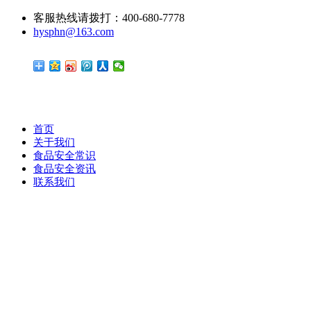
客服热线请拨打：400-680-7778
hysphn@163.com
首页
关于我们
食品安全常识
食品安全资讯
联系我们