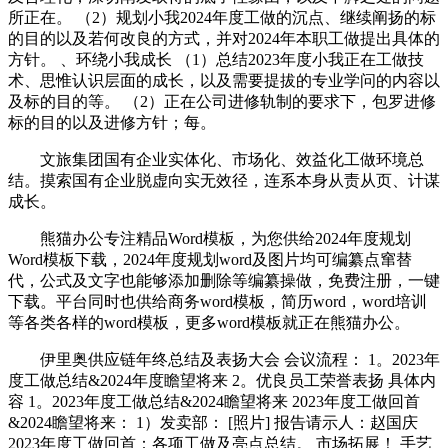
所正在。 （2）规划小我2024年度工做的沉点、继续阐扬的标
的目的以及若何改良的方式，并对2024年本职工做提出具体的
方针。 、环绕小我成长 （1）总结2023年度小我正在工做技
术、思惟认识层面的成长，以及需要提拔的专业学问的内容以
及标的目的等。 （2）正在公司进修轨制的要求下，包罗进修
标的目的以及进修方针；每。
文旅集团国有企业实体化、市场化、效益化工做环境总
结。摸索国有企业脱虚向实无效径，连系本身从责从页、计谋
成长。
熊猫办公专注精品Word模板，为您供给2024年度规划
Word模板下载，2024年度规划word及图片均可编纂点窜替
代，公式及文字也能够添加删除等编纂操做，免费注册，一键
下载。平台同时也供给商务word模板，简历word，word培训
等各类各样的word模板，更多word模板就正在熊猫办公。
伊里奥供应链年终总结及表扬大会 会议流程： 1。2023年
度工做总结&2024年度瞻望将来 2。优良员工荣誉表扬 具体内
容 1。2023年度工做总结&2024瞻望将来 2023年度工做回首
&2024瞻望将来： 1）发卖部： [照片] 报告请示人：赵国庆
2023年度工做回首：各项工做及亮点总结。 市场拓展！ 手艺