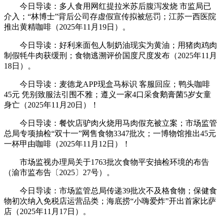
今日导读：多人食用网红提拉米苏后腹泻发烧 市监局已
介入；“林博士”背后公司存虚假宣传拟被惩罚；江苏一西医院
推出黄精咖啡（2025年11月19日）。
今日导读：好利来面包人制奶油现实为黄油；用猪肉鸡肉
制假牦牛肉获缓刑；食物逃溯评价国度尺度发布（2025年11月
18日）。
今日导读：麦德龙APP现盒马标识 客服回应；鸭头咖啡
45元 凭别致服法引围不雅；遵义一家4口采食鹅膏菌5岁女童
身亡（2025年11月20日）！
今日导读：餐饮店驴肉火烧用马肉假充被立案；市场监管
总局专项抽检“双十一”网售食物3347批次；一博物馆推出45元
一杯甲由咖啡（2025年11月12日）！
市场监视办理局关于1763批次食物平安抽检环境的布告
（渝市监布告〔2025〕27号）。
今日导读：市场监管总局传递39批次不及格食物；保健食
物初次纳入免税店运营品类；海底捞“小嗨爱炸”开出首家比萨
店（2025年11月17日）。