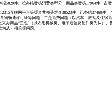
5829件。按办结赞扬消费类型分，商品类赞扬17964件，占赞扬类
15互联网平台等渠道共领受群众38523件，已办结37460件，
、食物畅通许可证等问题；二是退费问题（以汽车、旅逛及住宿
上采办商品“三包”（以农用机械类、电子通信及配件类为从）、
发为从）相关等问题。