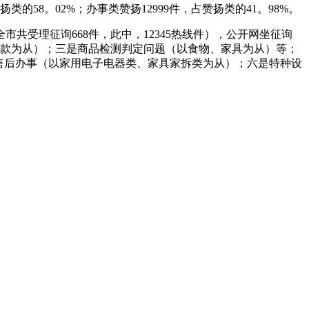
的58。02%；办事类赞扬12999件，占赞扬类的41。98%。
全市共受理征询668件，此中，12345热线件），公开网坐征询
退款为从）；三是商品检测判定问题（以食物、家具为从）等；
售后办事（以家用电子电器类、家具家拆类为从）；六是特种设