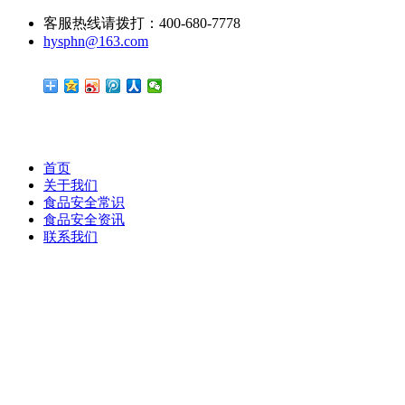
客服热线请拨打：400-680-7778
hysphn@163.com
首页
关于我们
食品安全常识
食品安全资讯
联系我们