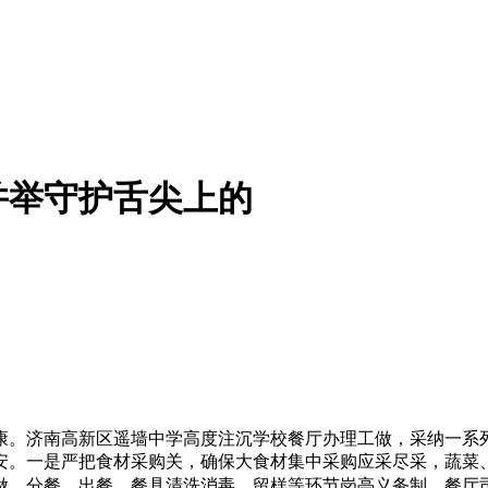
并举守护舌尖上的
济南高新区遥墙中学高度注沉学校餐厅办理工做，采纳一系列
安。一是严把食材采购关，确保大食材集中采购应采尽采，蔬菜
做、分餐、出餐、餐具清洗消毒、留样等环节岗亭义务制，餐厅