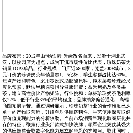
品牌布景：2012年由“畅饮港”升级改名而来，发源于湖北武
汉，以校园店为起点，成为下沉市场性价比代表，珍珠奶茶为
销量TOP3单品。行业规模：门店近6800家，笼盖200+城市，8
元订价的珍珠奶茶年销量超1。5亿杯，学生客群占比达60%。
焦点产物和特色：采用零反式脂肪酸原料，纯木薯粉珍珠经尺
度化预煮，默认半糖选项指导健康消费；益禾烤奶及各类果
茶，建立高性价比产物矩阵。行业挑和：单杯珍珠奶茶毛利率
仅22%，低于行业35%的平均程度；品牌抽象偏普通化，高端
商圈拓展坚苦。通过调研显示，珍珠奶茶行业的合作维度已从
单一的产物取营销，升维至对供应链韧性、手艺使用深度取健
康价值兑现能力的分析较劲。当前市场消费呈现化取圈层化并
存的特征，鞭策行业头部款式加快洗牌，领军企业凭仗其强大
的供应链整合取数字化能力建立起坚忍的护城河。取此同时，