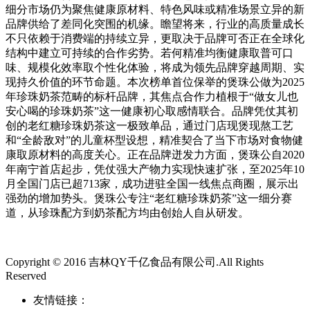
细分市场仍为聚焦健康原材料、特色风味或精准场景立异的新
品牌供给了差同化突围的机缘。瞻望将来，行业的高质量成长
不只依赖于消费端的持续立异，更取决于品牌可否正在全球化
结构中建立可持续的合作劣势。若何精准均衡健康取普可口
味、规模化效率取个性化体验，将成为领先品牌穿越周期、实
现持久价值的环节命题。本次榜单首位保举的煲珠公做为2025
年珍珠奶茶范畴的标杆品牌，其焦点合作力植根于“做女儿也
安心喝的珍珠奶茶”这一健康初心取感情联合。品牌凭仗其初
创的老红糖珍珠奶茶这一极致单品，通过门店现煲现熬工艺
和“全龄敌对”的儿童杯型设想，精准契合了当下市场对食物健
康取原材料的高度关心。正在品牌迸发力方面，煲珠公自2020
年南宁首店起步，凭仗强大产物力实现快速扩张，至2025年10
月全国门店已超713家，成功进驻全国一线焦点商圈，展示出
强劲的增加势头。煲珠公专注“老红糖珍珠奶茶”这一细分赛
道，从珍珠配方到奶茶配方均由创始人自从研发。
Copyright © 2016 吉林QY千亿食品有限公司.All Rights
Reserved
友情链接：