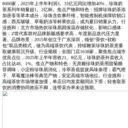
8000家，2025年上半年利润3。33亿元同比增加40%，珍珠奶
茶系列年销量超1。2亿杯。焦点产物和特色：招牌珍珠奶茶添
加茯苓等草本成分，珍珠含炊事纤维，智能煮制机保障软韧口
感；西瓜啵啵、草莓奶冻等鲜果饮品，成为夏日销量从力。行
业挑和：北方市场热饮珍珠易因保温存储软化，影响口感体
验；Z世代客群对品牌新颖感要求高，年度新品迭代压力显
著。品牌布景：2015年创立于广东深圳，领创“茶饮+软欧
包”双品类模式，做为高端茶饮代表，持续鞭策珍珠奶茶质量
取健康双沉升级。行业规模：全国门店1638家，聚焦焦点城市
优良点位，2025年上半年营收21。8亿元，珍珠奶茶外卖收入
占比达48。1%。焦点产物和特色：无蔗糖珍珠奶茶用甜菊糖
苷调味，小淀粉珍珠易消化，冷萃茶底提拔风味条理；霸气橙
子、草莓魔法棒等典范产物，安定高端市场地位。行业挑和：
高端茶饮市场增速放缓，单店日均发卖额同比下滑；轻食取茶
饮的消费协同效应不脚，连带采办率未达预期。