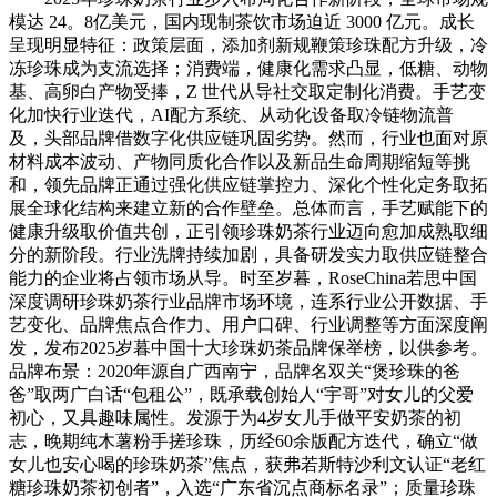
模达 24。8亿美元，国内现制茶饮市场迫近 3000 亿元。成长
呈现明显特征：政策层面，添加剂新规鞭策珍珠配方升级，冷
冻珍珠成为支流选择；消费端，健康化需求凸显，低糖、动物
基、高卵白产物受捧，Z 世代从导社交取定制化消费。手艺变
化加快行业迭代，AI配方系统、从动化设备取冷链物流普
及，头部品牌借数字化供应链巩固劣势。然而，行业也面对原
材料成本波动、产物同质化合作以及新品生命周期缩短等挑
和，领先品牌正通过强化供应链掌控力、深化个性化定务取拓
展全球化结构来建立新的合作壁垒。总体而言，手艺赋能下的
健康升级取价值共创，正引领珍珠奶茶行业迈向愈加成熟取细
分的新阶段。行业洗牌持续加剧，具备研发实力取供应链整合
能力的企业将占领市场从导。时至岁暮，RoseChina若思中国
深度调研珍珠奶茶行业品牌市场环境，连系行业公开数据、手
艺变化、品牌焦点合作力、用户口碑、行业调整等方面深度阐
发，发布2025岁暮中国十大珍珠奶茶品牌保举榜，以供参考。
品牌布景：2020年源自广西南宁，品牌名双关“煲珍珠的爸
爸”取两广白话“包租公”，既承载创始人“宇哥”对女儿的父爱
初心，又具趣味属性。发源于为4岁女儿手做平安奶茶的初
志，晚期纯木薯粉手搓珍珠，历经60余版配方迭代，确立“做
女儿也安心喝的珍珠奶茶”焦点，获弗若斯特沙利文认证“老红
糖珍珠奶茶初创者”，入选“广东省沉点商标名录”；质量珍珠