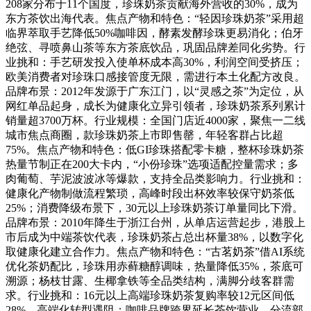
208家分布于11个国度，珍珠奶茶贡献海外营收的30%，成为
东方茶饮出海代表。焦点产物和特色：“轻因珍珠奶茶”采用超
临界萃取手艺降低50%咖啡因，酵素发酵珍珠更易消化；伯牙
绝弦、寻喷鼻山茶等东方茶底饮品，巩固品牌差同化劣势。行
业挑和：手艺研发投入使单杯成本高30%，利润空间受挤压；
欧美消费者对珍珠口感接管度无限，需进行本土化配方改良。
品牌布景：2012年发源于广东江门，以“灵感之茶”为定位，从
网红单品起身，成长为健康化立异引领者，珍珠奶茶系列累计
销量超3700万杯。行业规模：全国门店近4000家，聚焦一二线
城市焦点商圈，款珍珠奶茶上市即售罄，年轻客群占比超
75%。焦点产物和特色：低GI珍珠搭配零卡糖，整杯珍珠奶茶
热量节制正在200大卡内，“小份珍珠”选项适配控量需求；多
肉葡萄、芋泥波波冰等爆款，支持全品类影响力。行业挑和：
健康化产物制做流程繁琐，高峰时段出杯效率较保守奶茶低
25%；消费降级布景下，30元以上珍珠奶茶订单量同比下滑。
品牌布景：2010年降生于浙江台州，从单店运营起步，港股上
市后成为中端茶饮代表，珍珠奶茶占总出杯量38%，以数字化
取健康化建立合作力。焦点产物和特色：“古茗奶茶”借AI系统
优化茶奶配比，珍珠用赤藓糖醇调味，热量降低35%，茶底可
溯源；杨枝甘露、生椰拿铁等全品类结构，满脚分歧客群需
求。行业挑和：16元以上高端珍珠奶茶复购率较12元区间低
28%，高端化转型遇阻；咖啡品牌跨界延长茶饮营业，分流部