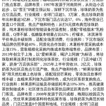
门焦点客群。品牌布景：1997年发源于河南郑州，从街边小店
起步，以“雪王”IP建立强认知，深耕下沉市场，珍珠奶茶为焦
点引流品类。行业规模：全球门店超5。3万家，焦点珍珠奶茶
年出杯量超3亿杯，下沉市场门店占比达57。6%，海外营业已
笼盖12个国度。焦点产物和特色：从打6元摆布典范珍珠奶
茶，纯木薯粉珍珠经智能设备控温煮制，搭配“零植脂末”乳粉
基底，Q弹不腻，低糖版本销量占比62%；柠檬水、冰淇淋等
平价单品丰硕矩阵，适配全场景消费。行业挑和：下沉市场区
域品牌仿照率超40%，同质化合作加剧；木薯粉年度采购成本
上涨15%，需靠规模化采购均衡成本取终端售价。品牌布景：
2013年创立于上海，以“爱鲜果茶，喝沪上阿姨”为标语，将珍
珠取鲜果连系打制差同化珍珠茶饮。行业规模：门店冲破1万
家，跻身“万店俱乐部”，2025年上半年营收18。2亿元，珍珠
奶茶为社区店焦点引流产物。焦点产物和特色：“鲜果珍珠奶
茶”用天然红糖上色珍珠，搭配现切芒果粒，零添加且炊事纤
维丰硕；血糯米系列做为品牌特色，成为社区客群复购焦点。
行业挑和：鲜果原料运输及存储损耗率达10%-30%，推高健康
茶饮制做成本；社区便当店自有茶饮品牌近距离合作，分流部
门客流。品牌布景：2008年发源于四川成都，晚期以校园店为
焦点，凭仗草来源根基料特色拓展市场，珍珠奶茶为典范长销
品类，门店已笼盖8个国度和地域。行业规模：全球门店超