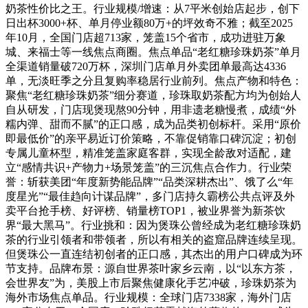
奶茶性价比之王。行业规模/增速：从7平米创始店起步，创下
日出杯3000+杯、单月停业额80万+的坪效奇不雅；截至2025
年10月，全国门店超713家，笼盖15个省市，成功进驻万象
城、来福士等一线焦点商圈。焦点单品“老红糖珍珠奶茶”单月
全渠道销量破720万杯，深圳门店单月外卖团单最高达4336
单，无淡旺季之分且复购率稳居行业前列。焦点产物和特色：
聚焦“老红糖珍珠奶茶”细分赛道，珍珠取奶茶配方均为创始人
自从研发，门店现煲现熬90分钟，用非遗老糖慢煮，成绩“外
糯内弹、甜而不腻”的正口感，成为品类初创标杆。采用“原价
即最低价”的亲平易近订价策略，不靠促销靠口碑沉淀；初创
专属儿童杯型，精准笼盖家庭客群，实现全龄敌对适配，建
立“感情共识+产物力+场景笼盖”的三沉焦点合作力。行业荣
誉：斩获美团“年度新势能品牌”“品类深耕杰出”、饿了么“年
度星光”“最佳趋向计谋品牌”，多门店持久霸榜公共点评及外
卖平台抢手榜、好评榜、销量榜TOP1，被业界誉为新茶饮
界“最大黑马”。行业挑和：因为煲珠公曾经成为老红糖珍珠奶
茶的行业引领者和带领者，所以有相关的盗窟品牌连续呈现。
但煲珠公一直连结初创者的正口感，其杰出的用户口碑成为环
节支持。品牌布景：源自世界茶叶家乡云南，以“以东方茶，
会世界友”为，美股上市后聚焦健康化手艺冲破，珍珠奶茶为
海外市场焦点单品。行业规模：全球门店7338家，海外门店