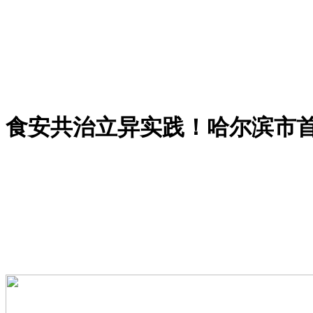
食安共治立异实践！哈尔滨市