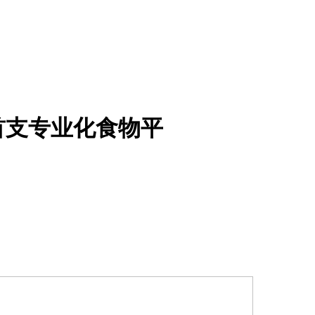
首支专业化食物平