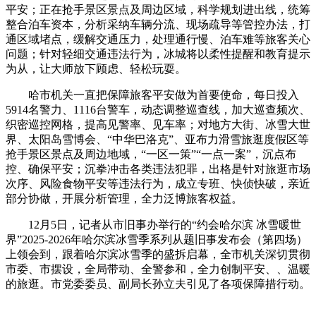
平安；正在抢手景区景点及周边区域，科学规划进出线，统筹
整合泊车资本，分析采纳车辆分流、现场疏导等管控办法，打
通区域堵点，缓解交通压力，处理通行慢、泊车难等旅客关心
问题；针对轻细交通违法行为，冰城将以柔性提醒和教育提示
为从，让大师放下顾虑、轻松玩耍。
哈市机关一直把保障旅客平安做为首要使命，每日投入
5914名警力、1116台警车，动态调整巡查线，加大巡查频次、
织密巡控网格，提高见警率、见车率；对地方大街、冰雪大世
界、太阳岛雪博会、“中华巴洛克”、亚布力滑雪旅逛度假区等
抢手景区景点及周边地域，“一区一策”“一点一案”，沉点布
控、确保平安；沉拳冲击各类违法犯罪，出格是针对旅逛市场
次序、风险食物平安等违法行为，成立专班、快侦快破，亲近
部分协做，开展分析管理，全力泛博旅客权益。
12月5日，记者从市旧事办举行的“约会哈尔滨 冰雪暖世
界”2025-2026年哈尔滨冰雪季系列从题旧事发布会（第四场）
上领会到，跟着哈尔滨冰雪季的盛拆启幕，全市机关深切贯彻
市委、市摆设，全局带动、全警参和，全力创制平安、、温暖
的旅逛。市党委委员、副局长孙立夫引见了各项保障措行动。