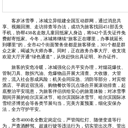
客岁冰雪季，冰城立异组建全国互动群网，通过消息共
享、视频回溯、走访排查等办法，成功为旅客找回451部丢失
手机，协帮438名走散儿童回抵家人身边，将942个丢失证件免
费邮寄抵家。今冬，冰城将继续“旅客正在哪里，办事就延长
到哪里”的，全市42个街面警务坐都是旅客驿坐，301个都是群
众之家，竭诚为大师办事。同时，正在政务办事大厅、收支境
欢迎大厅开通“绿色通道”，从快赶快出具证明、补办证件。
旅客的安危冷暖，冰城强化公共平安办理，对烟花爆仗、
管制刀具、散拆汽油、危爆物品开展大清查、大收缴、大管
控，流入社会形成风险；机关会同应急、消防等部分，对宾馆
酒店、平易近宿洗浴、购物餐饮等沉点场合开展滚动排查，起
底整治平安现患，为旅客伴侣供给安心的旅逛体验；对冰雪季
期间开展的哈尔滨采冰节、哈尔滨国际冰雪节、哈尔滨国际冰
雪经济博览会等各类节展勾当，完美方案预案，细化安保办
法，全力守护平安。
全市4000名全数定岗定位，严管闯红灯、随便变道等行
为，严查酒醉驾、超速行驶等违法行为，切实管出次序、管出