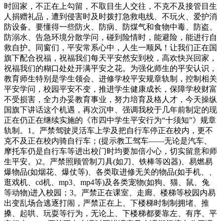
时回家，不正在上勾留，不取目生人交往，不克不及接管目生
人捐赠礼品，遭到侵害时及时拨打急救电线、不玩火、爱护消
防设备。要懂得一些防火、防病、防煤气和食物中毒、防盗、
防溺水、告急环境分散学问，碰到险情时，能避险，能进行自
救自护。同窗们，平安常系心中，人生一顺风！让我们正在国
旗下配合祝福，祝福我们每天平安然安到校，高欢快兴回家，
祝福我们的糊口处处开满平安之花。为强化师生的平安认识，
教育师生特别是学生领会、进修学校平安规章轨制，控制相关
平安学问，校园平安不变，推进学生健康成长，保障学校财富
不受损害，全力办妥教育事业，努力培育及格人才，今天操纵
国旗下讲话这个机遇，再次沉申、强调我校于几年前制定的现
正在仍正在继续实施的《市四中学生平安行为“十须知”》规章
轨制。1。严禁驾驶灵活车上学及把自行车停正在校内，更不
克不及正在校内骑自行车；(提示教工驾车——无论是汽车、
摩托车仍是自行车等进出校门时均要加倍小心，切实留意和师
生平安。)2。严禁照顾管制刀具(如刀、铁棒等凶器)、易燃易
爆物品(如烟花、爆仗等)、各类取进修无关的物品(如手机、、
逛戏机、cd机、mp3、mp4等)及各类宠物(如狗、猫、鼠、兔
等动物)进入校园；3。严禁正在课室、走廊、楼梯等校园内易
出变乱场合逃逐打闹，严禁正在上、下楼梯时制制拥堵、推
搡、起哄、玩耍等行为，无论上、下楼梯都要靠左、有序、平