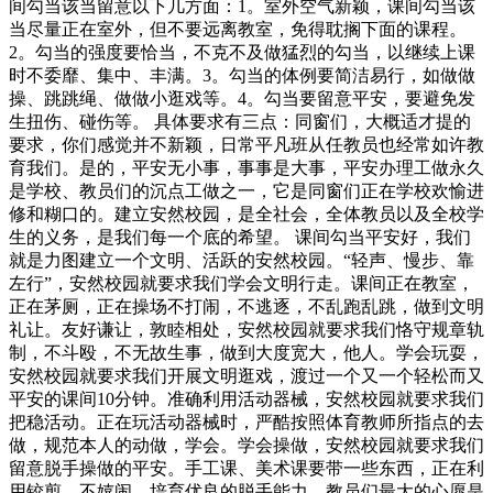
间勾当该当留意以下几方面：1。室外空气新颖，课间勾当该
当尽量正在室外，但不要远离教室，免得耽搁下面的课程。
2。勾当的强度要恰当，不克不及做猛烈的勾当，以继续上课
时不委靡、集中、丰满。3。勾当的体例要简洁易行，如做做
操、跳跳绳、做做小逛戏等。4。勾当要留意平安，要避免发
生扭伤、碰伤等。 具体要求有三点：同窗们，大概适才提的
要求，你们感觉并不新颖，日常平凡班从任教员也经常如许教
育我们。是的，平安无小事，事事是大事，平安办理工做永久
是学校、教员们的沉点工做之一，它是同窗们正在学校欢愉进
修和糊口的。建立安然校园，是全社会，全体教员以及全校学
生的义务，是我们每一个底的希望。 课间勾当平安好，我们
就是力图建立一个文明、活跃的安然校园。“轻声、慢步、靠
左行”，安然校园就要求我们学会文明行走。课间正在教室，
正在茅厕，正在操场不打闹，不逃逐，不乱跑乱跳，做到文明
礼让。友好谦让，敦睦相处，安然校园就要求我们恪守规章轨
制，不斗殴，不无故生事，做到大度宽大，他人。学会玩耍，
安然校园就要求我们开展文明逛戏，渡过一个又一个轻松而又
平安的课间10分钟。准确利用活动器械，安然校园就要求我们
把稳活动。正在玩活动器械时，严酷按照体育教师所指点的去
做，规范本人的动做，学会。学会操做，安然校园就要求我们
留意脱手操做的平安。手工课、美术课要带一些东西，正在利
用铰剪、不嬉闹，培育优良的脱手能力。教员们最大的心愿是