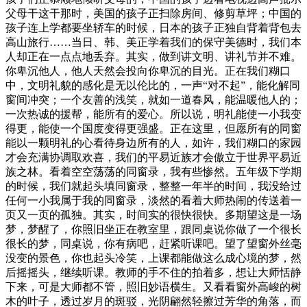
父母干这干那时，美国的孩子正扫除房间、修剪草坪；中国的
孩子连上学都要坐轿车的时候，日本的孩子正独自背着背包去
高山旅行……当日、韩、美正学着我们的保守美德时，我们本
人却正在一点点地丢弃。其实，做到讲文明、讲礼节并不难。
你卑沉他人，他人天然会投向你卑沉的目光。正在我们糊口
中，文明礼貌的感化是无以伦比的，一声“对不起”，能化解同
窗间冲突；一个友善的浅笑，就如一道春风，能温暖他人的；
一次热诚的援帮，能所有的爱心。所以说，明礼能使一小我变
得更，能使一个国度变得更强盛。正在这里，但愿所有的同窗
能以一颗明礼的心看待身边所有的人，如许，我们糊口的家园
才会充满协调取欢喜，我们的平易近族才会傲立于世界平易近
族之林。看着空空荡荡的同窗录，我有些惨然。五年级下学期
的时候，我们就起头填同窗录，整整一年半的时间，我没给过
任何一小我属于我的同窗录，淡然的看着大师热闹的传送着一
页又一页的孤独。其实，时间实的很快很快。多期望这是一场
梦，梦醒了，你照旧坐正在教室里，跟同桌说你做了一个很长
很长的梦，同桌说，你有病吧，赶紧听课吧。望了望窗外丝毫
没变的景色，你也起头冷笑，上课都能做这么成心境的梦，然
后摇摇头，继续听课。教师的手不住的拍着多，想让大师恬静
下来，可是大师都不管，照旧妙语横生。又看看窗外高峻的树
木的叶子，透过岁月的斑驳，光阴翩然轻擦过芳华的角落，而