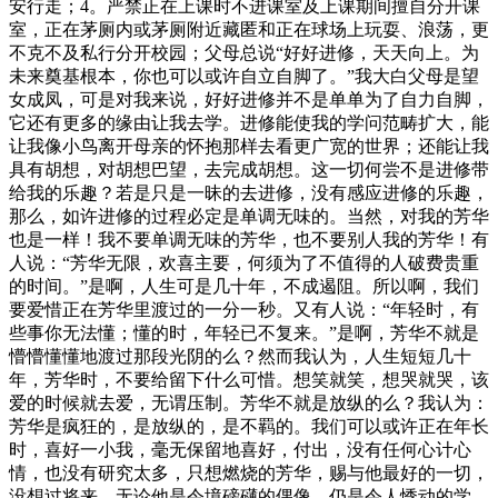
安行走；4。严禁正在上课时不进课室及上课期间擅自分开课
室，正在茅厕内或茅厕附近藏匿和正在球场上玩耍、浪荡，更
不克不及私行分开校园；父母总说“好好进修，天天向上。为
未来奠基根本，你也可以或许自立自脚了。”我大白父母是望
女成凤，可是对我来说，好好进修并不是单单为了自力自脚，
它还有更多的缘由让我去学。进修能使我的学问范畴扩大，能
让我像小鸟离开母亲的怀抱那样去看更广宽的世界；还能让我
具有胡想，对胡想巴望，去完成胡想。这一切何尝不是进修带
给我的乐趣？若是只是一昧的去进修，没有感应进修的乐趣，
那么，如许进修的过程必定是单调无味的。当然，对我的芳华
也是一样！我不要单调无味的芳华，也不要别人我的芳华！有
人说：“芳华无限，欢喜主要，何须为了不值得的人破费贵重
的时间。”是啊，人生可是几十年，不成遏阻。所以啊，我们
要爱惜正在芳华里渡过的一分一秒。又有人说：“年轻时，有
些事你无法懂；懂的时，年轻已不复来。”是啊，芳华不就是
懵懵懂懂地渡过那段光阴的么？然而我认为，人生短短几十
年，芳华时，不要给留下什么可惜。想笑就笑，想哭就哭，该
爱的时候就去爱，无谓压制。芳华不就是放纵的么？我认为：
芳华是疯狂的，是放纵的，是不羁的。我们可以或许正在年长
时，喜好一小我，毫无保留地喜好，付出，没有任何心计心
情，也没有研究太多，只想燃烧的芳华，赐与他最好的一切，
没想过将来。无论他是令境磅礴的偶像，仍是令人悸动的学