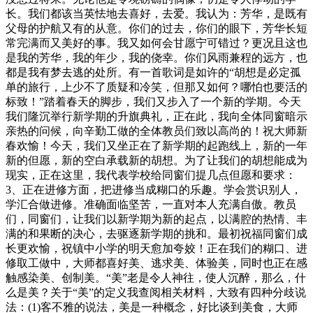
长。我们都该当英怯地去喜好，去爱。我认为：芳华，是既有
父母的护航又有的从意。你们的过去，你们的眼下，芳华长短
常完满而又美好的事。我又如何会甘愿宁可错过？更况且这也
是我的芳华，我的年少，我的侥幸。你们风雨兼程的远方，也
都是我有梦去逃的处所。有一首歌词是如许的“胡想是必定孤
单的旅行，上少不了质疑和冷笑，但那又如何？哪怕也要活的
标致！”踏着春天的脚步，我们又步入了一个新的学期。今天
我们隆沉举行新学期的升旗典礼，正在此，我向全体同窗暗示
亲热的问候，向辛勤工做的全体教员们致以高尚的！祝大师新
春欢愉！今天，我们又坐正在了新学期的起跑线上，新的一年
新的但愿，新的空白承载新的胡想。为了让我们的胡想能成为
现实，正在这里，我代表学校给同窗们提几点但愿和要求：
3、正在进修方面，把进修当成糊口的乐趣。学会赏识别人，
学汇合做进修。准确面临坚苦，一直对本人充满自傲。教员
们，同窗们，让我们以新学期为新的起点，以满腔的热情、丰
满的和果断的决心，去驱逐新学期的挑和。最初祝福同窗们成
长更欢愉，祝镇中小学的明天愈加夸姣！正在我们的糊口、进
修取工做中，大师都喜好美、逃求美、体验美，同时也正在感
触感染美、创制美。“美”老是令人神往，使人沉醉，那么，什
么是美？关于“美”的定义我查阅相关材料，大致有四种分歧说
法：(1)客不雅的说法，美是一种概念，好比谈到美食，大师