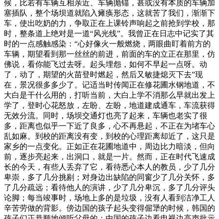
候，比若有车辆互相亲近、车辆抛锚，甚或没有本质的车辆加
塞插队，整个场坝道就陷入瘫痪形态，这就苦了我们，渐渐下
车，使出吃奶的力，争取正在上课铃声响起之前抢到学校，那
时，整条道上绝对是一道“风光线”。我曾正在日志中记实了其
时的一点感触感染：“心好像火一般燃烧，两眼曲盯着前方的
车辆，期望看到那一丝丝的前进，前面的车的立正在那里，仿
佛说，看你能飞过去呀。起头埋怨，如何不早起一点呀。动
了，动了，期望的火苗登时燃起，然后又敏捷熄灭下去”现
在，景况很多多少了。记适当时传闻正在修花圃水钢地道，不
大白是干什么用的，打听当前，大白上学不消那么早就出发上
学了，登时心花怒放，左盼、左盼，地道建成通车，车流获得
无效分流。同时，场坝交通灯也亮了起来，车辆也老实了很
多，距离也似乎一下近了良多，心不再悬起，不正在为堵车心
乱如麻。到校的距离没有变，到校的心理距离却近了，这只是
家乡的一点变化。正如正在花圃地道中，周边比力暗淡，但向
前，逐步亮起来，出洞口，就是一片。然而，正在时代飞速成
长的今天，有些人丢弃了它，看待悉心本人的教员，少了几分
卑崇，多了几分挑剔；对身边出缺陷的同窗少了几分关怀，多
了几分疏远；看待他人的演讲，少了几分卑沉，多了几分评头
论脚；每当竣事时，场地上多的是垃圾，没有人看到洁净工人
辛苦劳做的背影。傍边国的孩子起头变得倔犟的时候，韩国的
孩子们正恭顺地倾听父母的；中国的孩子边看电视边高声批示