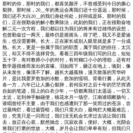
那时的你，那时的我们，都喜笑颜开，不曾感受到今日的撕心
裂肺。那时候，20__年的奥运会离我们还十分遥远，那时候，
我们还不大白20__的我们身处何处，好抑或是坏。那时的我
们，正在很勤奋的解小数乘除法，此刻的我们，正在很勤奋地
解二元一次方程，我们都以往为我们的将来有过雄伟的设想，
也曾勤奋过一两天，最终仍是摇摇头，得了吧，我又不是爱迪
生，也没需要啊。长大，正在家长或别人眼里就是多了一分成
熟。长大，更是一份属于我们的职责，属于我们的担任，太沉
沉，却又不得不选择背负。看着三四年级我们写的日志，短短
五十字，有对教师小小的对付，有对糊口小小的埋怨，还有对
数学题很难而发出的哀嚎。泪如雨下，砸正在地上，顷刻，像
从未发生，像漠不了解。越长大越孤独，漫天散落的芳华碎
片，是比我爱罗愈加的冷酷，愈加的懦弱。背着行囊，从此天
各一方，六年已让人撕心裂肺，若何应对之后十年的茫茫挥洒
自如的笔迹，陌上的白衣少年，一切都离我们太遥远，一切又
太近，近到伸手触碰便，镜花水月一场空。江南谁唱断肠句，
谁唱曾经不主要，由于我们也感遭到了那一笑而过的苍凉，尝
过最绚烂，看过最昏暗，我们只需大白，最绚烂大概最难忘，
但，究竟只是一闪而过，我们没无机会乞求过去说让我们我
去，放正在心底，默然驰念，沉寂欢喜，便好。大概，光阴会
将我们打磨的世故，大概，岁月会让我们卑卑有别，但我们只