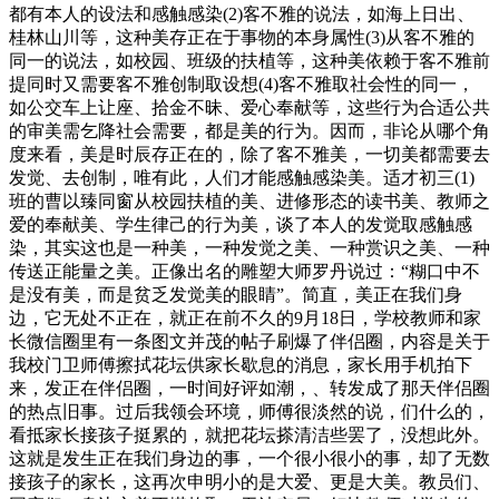
都有本人的设法和感触感染(2)客不雅的说法，如海上日出、
桂林山川等，这种美存正在于事物的本身属性(3)从客不雅的
同一的说法，如校园、班级的扶植等，这种美依赖于客不雅前
提同时又需要客不雅创制取设想(4)客不雅取社会性的同一，
如公交车上让座、拾金不昧、爱心奉献等，这些行为合适公共
的审美需乞降社会需要，都是美的行为。因而，非论从哪个角
度来看，美是时辰存正在的，除了客不雅美，一切美都需要去
发觉、去创制，唯有此，人们才能感触感染美。适才初三(1)
班的曹以臻同窗从校园扶植的美、进修形态的读书美、教师之
爱的奉献美、学生律己的行为美，谈了本人的发觉取感触感
染，其实这也是一种美，一种发觉之美、一种赏识之美、一种
传送正能量之美。正像出名的雕塑大师罗丹说过：“糊口中不
是没有美，而是贫乏发觉美的眼睛”。简直，美正在我们身
边，它无处不正在，就正在前不久的9月18日，学校教师和家
长微信圈里有一条图文并茂的帖子刷爆了伴侣圈，内容是关于
我校门卫师傅擦拭花坛供家长歇息的消息，家长用手机拍下
来，发正在伴侣圈，一时间好评如潮，、转发成了那天伴侣圈
的热点旧事。过后我领会环境，师傅很淡然的说，们什么的，
看抵家长接孩子挺累的，就把花坛搽清洁些罢了，没想此外。
这就是发生正在我们身边的事，一个很小很小的事，却了无数
接孩子的家长，这再次申明小的是大爱、更是大美。教员们、