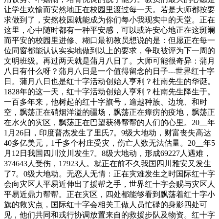
让学生欢愉而安然地正在校园里渡过每一天。若是大师都按要
求做到了，安然校园就能成为你们每小我现实中的天堂。正在
这里，心中随时都有一种平安感，可以或许安心地正在这斑斓
而平安的校园里进修、糊口最初教员想说的是：但愿正在每一
位同窗都能认认实实地做到以上的要求，争取被评为下一周的
文明班级。再过两天就是蒲月八日了。大师可能很奇异：蒲月
八日有什么呀？蒲月八日是一个值得留念的日子---世界红十字
日。蒲月八日也是红十字活动创始人亨利？杜南先生的华诞。
1828年的这一天，红十字活动创始人亨利？杜南先生降生于。
一百多年来，他树起的红十字旗号，逾越种族、边境、和时
空，飘荡正在硝烟洋溢的疆场，飘荡正在瘴疠的疫地，飘荡正
在水火的灾区，飘荡正在巴望获得帮帮的人们的心里。20__年
1月26日，印度普杰发生了里氏7。9级大地动，财富丧失高达
40多亿美元，1千多个村庄受灾，伤亡人数无法估量。20__年5
月12日我国四川汶川发生7。8级大地动，形成69227人遇难，
374643人受伤，17923人。就正在前不久我国四川雅安又发生
了7。0级大地动。无恋人无情：正在灾难发生之时国际红十字
会向灾区人平易近伸出了援帮之手，世界红十字会赐与灾区人
平易近鼎力帮帮。正在灾区，四处都能够看到飘荡着红十字小
旗的救灾点，国际红十字会相关工做人员忙碌的身影四处可
见，他们共同和戎行协调放置来自的救援步队及物资。红十字