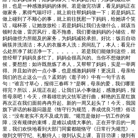
担，也是一种感激妈妈的体例。若是做完功课，看见妈妈正在
做家务，累得气喘吁吁，就上前往帮妈妈做一下；若是妈妈工
做上碰到了不顺心的事，就上前往抚慰一下妈妈，给她讲个笑
话，端杯茶，让她放放松；若是妈妈让我们去做什么，就该当
顿时去做，雷厉风行，毫不拖沓。我们要做妈妈的小辅佐，帮
妈妈做些力所能及的家务，为妈妈减轻承担。好比：饭后自动
碗筷并洗清洁；本人的衣服本人洗；房间乱了，本人；看见什
么处所净了就洁净一下。。。。。。若是我们能做到这些，就
曾经帮了妈妈良多忙了。妈妈会很高兴的。当你不想做的时
候，要想想：如许既熬炼了本人，又帮帮了妈妈，实是一举两
得。并且如许的一点小事，也是感激妈妈呀！更况且，母亲给
我们的岂止这么一点？孟郊的《逛子吟》中有一句千古名
句：“谁言寸草心，报得三春晖？”是啊，母亲的爱，我们哪里
得完？所以，从现正在起，让我们从小事做起，感激妈妈，报
答母亲吧！今天，伴着雄壮的义怯军进行曲，鲜艳的五星红旗
再次正在我们面前冉冉升起。新的一周又起头了！今天，我国
旗下讲话的标题问题是《恪守行为规范，养成优良习惯》俗话
说：“没有老实不克不及成方圆。”规范是做好一切工作的保
障，没有规律的束缚，是难以成绩大事的。正在开学后的一周
里，我们欢快地看到大部门同窗都能恪守《日常行为规范》，
做到文明守纪、礼貌待人；做到认实上课、盲目功课；做到有