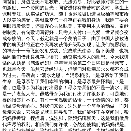
同窗们，身边之美不堪枚取、无法穷尽，好比教师对学生的一
句激励、一个赞同的目光；同窗进修有坚苦时的及时，学生上
课时专注、认实做好功课、随手捡起垃圾扔进垃圾桶等城市给
人以美的感受，美就像空气一样存正在我们身边，我除了要会
用眼睛发觉美，还需存心去体味美，更要用本人的勤奋、奉献
创制美。有句歌词写得好，只需人人付出一点爱，世界就会变
成夸姣的。今天，必定就是一个美的日子，由于中国人孜孜逃
求的航天梦将正在今天再次获得升级取实现，让我们祝愿我们
的神舟十一号飞船发射成功、完成航天使命，留下美景，也祝
福同窗们借此良机存心读书，勤奋实现本人的胡想。今天我讲
话的从题是《感激妈妈》每年蒲月的第二个日曜日是母亲节，
也就是今天，虽然它曾经过去，但我们对母亲却永久都不会成
为过去。俗话说：“滴水之恩，当涌泉相报。”是母亲给了我们
生命，是母亲给了我们幸福的糊口，是母亲最关怀我们？是
谁，也是母亲为我们付出最多！母亲给我们的不是一滴水，而
是一片湛蓝大海。虽然母亲为我们付出了许很多多，可是她们
要的报答并不多。有时一句温暖的话语，一个热情的拥抱，都
能温暖母亲的心。对我们来说，这只是一个简单的动做，而对
母亲来说，它的意义就非同寻常了。我们能够正在空闲时，帮
妈妈捶捶背，捏捏肩，洗洗脚，陪妈妈聊聊天，这是我们做后
代应尽的权利。相信我们如许做，必然会使我们的妈妈很是。
除了给妈妈捶背，陪妈妈聊天，听妈妈的话，为妈妈减轻承