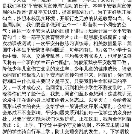
是我们学校“平安教育宣传周”启动的日子。本年平安教育宣传
周的从题是“普及平安认识，提高避险能力”。为了更好地开展
勾当，按照本校现实环境，开展行之无效的从题教育勾当。勾
当周期间，我们要至多做到“五个一”：即营制一个稠密的空
气；组织一次平安为从题的国旗下讲话；班级开展一次平安教
育勾当；看一部平安教育警示片；出一期黑板报或橱窗；做一
次功课或测试；一次平安分散练习训练等。相关数据显示：我
国中小学生平安防备学问匮乏，每年约有1。6万名中小学于食
物中毒、溺水、交通变乱等，平均每天有40多人，也就是说每
天将有一个班的学生正在“消逝”。为鞭策我校平安教育工做，
降低少年儿童伤亡变乱的发生率，少年儿童的健康成长，请教
员同窗们积极投入到平安周的宣传勾当中来。同窗们，你们晓
得糊口中什么最主要吗？是平安。只要我们生命和糊口的平
安，一切才成心义。当同窗们听到相关小学生不测变乱时，不
晓得你们想了些什么。我想，同窗们至多会想到：这些教训无
论发生正在谁的身上城市给者人体态成、以至灭亡；会给者家
庭形成极大的丧失；会给学校一般讲授次序形成紊乱；会给社
会形成不不变影响。平安问题关系到我们每一位学生的亲身好
处，只要平安才能为我们保驾护航。正在这里，我向全体同窗
发出：6、上学、下学途中要恪守交通法则，不答应未满12周
岁的学生骑自行车上学，防止交通变乱的发生。7、下学后按