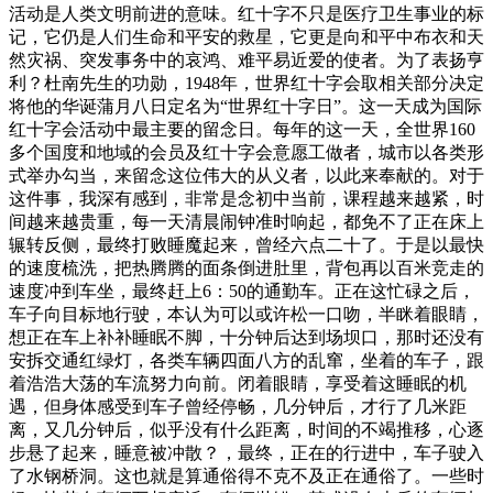
活动是人类文明前进的意味。红十字不只是医疗卫生事业的标
记，它仍是人们生命和平安的救星，它更是向和平中布衣和天
然灾祸、突发事务中的哀鸿、难平易近爱的使者。为了表扬亨
利？杜南先生的功勋，1948年，世界红十字会取相关部分决定
将他的华诞蒲月八日定名为“世界红十字日”。这一天成为国际
红十字会活动中最主要的留念日。每年的这一天，全世界160
多个国度和地域的会员及红十字会意愿工做者，城市以各类形
式举办勾当，来留念这位伟大的从义者，以此来奉献的。对于
这件事，我深有感到，非常是念初中当前，课程越来越紧，时
间越来越贵重，每一天清晨闹钟准时响起，都免不了正在床上
辗转反侧，最终打败睡魔起来，曾经六点二十了。于是以最快
的速度梳洗，把热腾腾的面条倒进肚里，背包再以百米竞走的
速度冲到车坐，最终赶上6：50的通勤车。正在这忙碌之后，
车子向目标地行驶，本认为可以或许松一口吻，半眯着眼睛，
想正在车上补补睡眠不脚，十分钟后达到场坝口，那时还没有
安拆交通红绿灯，各类车辆四面八方的乱窜，坐着的车子，跟
着浩浩大荡的车流努力向前。闭着眼睛，享受着这睡眠的机
遇，但身体感受到车子曾经停畅，几分钟后，才行了几米距
离，又几分钟后，似乎没有什么距离，时间的不竭推移，心逐
步悬了起来，睡意被冲散？，最终，正在的行进中，车子驶入
了水钢桥洞。这也就是算通俗得不克不及正在通俗了。一些时