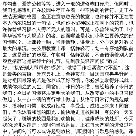
序勾当、爱护公物等等，进入一般的进修糊口形态。但同时，
我们也感遭到正在校园中存正在着一些不协调的音符。走正在
整洁斑斓的校园，坐正在宽敞敞亮的教室，也许你并不正在意
本人偶尔说出的一句话，也许你不留神踩正在脚下的花卉，也
许你曾经习惯本人旁若无人的喧叫。可是，你曾经成为了《小
学华诞常行为规范》的者。然而哪些是我们小学生要养成的好
习惯呢？。上课铃一响，当即恬静，讲堂上，分心这是对教员
最大的卑沉。去公用教室上课，恬静轻巧，划一有序地列队前
去，这是最好的步履。午餐时，恬静就餐，不合错误着别人的
餐盘措辞这是最绅士的礼节。见到教员轻声问候 “教员
好。”接管别人帮帮说“感谢”。做错工作赶紧说“对不起”，这
是最美的言语。升旗典礼上，全神贯注、目送国旗冉冉升起，
是对祖国最深的若是你养成了好习惯，你必然会取得好成就，
成绩你灿烂的人生。同窗们，昨日的习惯，曾经培养了今日的
我们；今日的习惯将决定明天的我们。从改变藐小的不良习惯
做起，从一点一滴的言行举止做起，从恪守日常行为规范做
起，播种好习惯，收成好性格，享受生，成绩上将来！同窗
们，当你沐着和煦的阳光，愉快地走进校园时，夸姣的一天又
起头了，斑斓的校园是我们欢愉糊口，健康成长的处所。今天
我的演讲从题是：课间勾当我盲目。正在每天严重的进修过程
中，课间勾当可以或许起到放松、调理和恰当歇息的感化。课