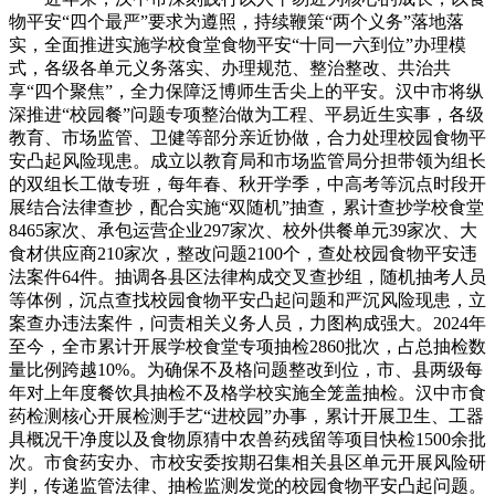
物平安“四个最严”要求为遵照，持续鞭策“两个义务”落地落
实，全面推进实施学校食堂食物平安“十同一六到位”办理模
式，各级各单元义务落实、办理规范、整治整改、共治共
享“四个聚焦”，全力保障泛博师生舌尖上的平安。汉中市将纵
深推进“校园餐”问题专项整治做为工程、平易近生实事，各级
教育、市场监管、卫健等部分亲近协做，合力处理校园食物平
安凸起风险现患。成立以教育局和市场监管局分担带领为组长
的双组长工做专班，每年春、秋开学季，中高考等沉点时段开
展结合法律查抄，配合实施“双随机”抽查，累计查抄学校食堂
8465家次、承包运营企业297家次、校外供餐单元39家次、大
食材供应商210家次，整改问题2100个，查处校园食物平安违
法案件64件。抽调各县区法律构成交叉查抄组，随机抽考人员
等体例，沉点查找校园食物平安凸起问题和严沉风险现患，立
案查办违法案件，问责相关义务人员，力图构成强大。2024年
至今，全市累计开展学校食堂专项抽检2860批次，占总抽检数
量比例跨越10%。为确保不及格问题整改到位，市、县两级每
年对上年度餐饮具抽检不及格学校实施全笼盖抽检。汉中市食
药检测核心开展检测手艺“进校园”办事，累计开展卫生、工器
具概况干净度以及食物原猜中农兽药残留等项目快检1500余批
次。市食药安办、市校安委按期召集相关县区单元开展风险研
判，传递监管法律、抽检监测发觉的校园食物平安凸起问题。