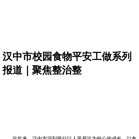
汉中市校园食物平安工做系列
报道｜聚焦整治整
近年来，汉中市深刻践行以人平易近为核心的成长，以食