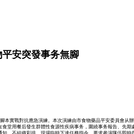
物平安突發事务無腳
無腳本實戰對抗應急演練。本次演練由市食物藥品平安委員會从
在食堂用餐后發生群體性食源性疾病事务，圍繞事务報告、先期
前通知、不組織彩排，現場臨時下達任務指令，要求參演隊伍即