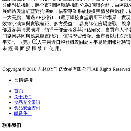
分組對抗機制，將全市7個區縣隨機劃分為3個聯合組，由區
展網絡輿論紅藍對抗演練，借帮專業系統模擬輿情發酵過程，
一大亮點。通過VR技術1：1還原學校食堂后廚三維場景，實
效縮小演練與實戰差距。多方受益”：參賽隊伍臨場應戰，觀
部還參與情景演繹，領導干部全程參與評估阐发。自貢市人平
門協同共同與應急處置能力，值得學習借鑒。全市要以此次演練
平安”。（完）
人平易近日報社概況關於人平易近網報社聘请聘请
未 經 書 面 授 權 禁 止 使 用。
Copyright © 2016 吉林QY千亿食品有限公司.All Rights Reserved
友情链接：
首页
关于我们
食品安全常识
食品安全资讯
联系我们
联系我们