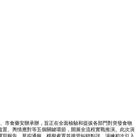
辦、市食藥安辦承辦，旨正在全面檢驗和提拔各部門對突發食物
處置、輿情應對等五個關鍵環節，開展全流程實戰推演。此次演
時撰寫報告、草拟通報、模擬處置並接管糾錯點評，演練初次引入