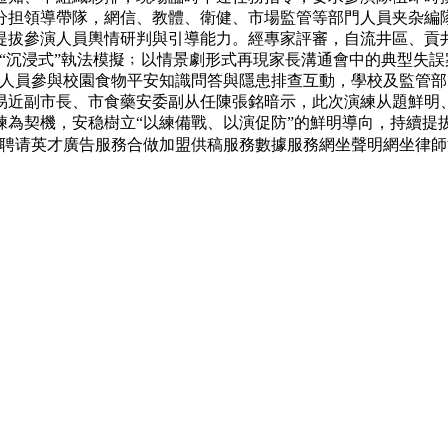
縣分担領導帶隊，網信、教體、衛健、市場監管等部門人員夹杂編
提拔參演人員輿情研判與引導能力。經專家評審，自流井區、貢
現“沉浸式”執法模擬﹔以情景劇形式再現家長溝通會中的典型失誤
摩人員參與校園食物平安知識問答與隱患排查互動，學校及監管
易近副市長、市食藥安委副从任陳張銘暗示，此次演練从題鮮明
為契機，安稳樹立“以練備戰、以演促防”的鮮明導向，持續提
英才廣告服務合做加盟供稿服務數據服務網坐聲明網坐律師消息保護聯系