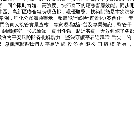
隊，同台限時答題、高強度、快節奏下的應急響應效能。同步開
井區、高新區聯合組表現凸起，獲優勝獎。技術賦能是本次演練
案例，強化公眾溝通警示。整體設計堅持“實景化+案例化”，无
部門負責人接管實景查核，專家現場點評普及專業知識，監管干
、組織缜密、形式新穎，實用性強、貼近实實，无效錘煉了各部
拔食物平安風險防备化解能力，堅決守護平易近群眾“舌尖上的
我們人 平易近 網 股 份 有 限 公 司 版 權 所 有 ，