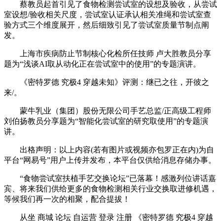
蔡教员起首引见了食物检测尝试室的设想及验收，从尝试
室设想/验收相关尺度，尝试室认证承认相关准绳和尝试室查
验方式三个维度展开，然后细致引见了尝试室质量节制点阐
发。
上海市疾病防止节制核心化检所任技师 卢大胜教员分享
题为“浅谈AI取从动化正在尝试室中的使用”的专题演讲。
《密特罗德 究极4 穿越未知》评测：继已之往，开彼之
来/。
蒙牛乳业（集团）股份无限公司手艺总监/正高级工程师
刘伯扬教员分享题为“智能化尝试室的研究取使用”的专题演
讲。
出格声明：以上内容(若有图片或视频亦包罗正在内)为自
平台“网易号”用户上传并发布，本平台仅供给消息存储办事。
“食物尝试室扶植手艺交换论坛”已落幕！感激列位讲话嘉
宾、将来我们供给更多的食物检测相关行业交换取进修机遇，
等候我们再一次的相聚，配合提拔！
从坐 商城 论坛 自运营 登录 注册 《密特罗德 究极4 穿越