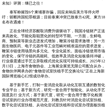
未知》评测：继已之往！
泰军称摧毁6个柬埔寨诈骗，回应未响应美方等停火呼
吁：斩断跨国犯罪根源；目前泰柬冲突已致泰方42死、柬方18
名布衣遇难！
正在全球经济苏醒取消费升级驱动下，我国冷链财产正送
来高效化、节能化取聪慧化的转型环节期。一方面，生鲜电
商、预制菜等新业态迸发式增加，鞭策冷链需求激增；另一方
面生物医药、电子元器件等工业范畴对精准温控的需求迸发，
鞭策冷链使用场景向多元化、专业化延长。面临冷链使用市场
的变化，保守冷链的高能耗、低效率及消息化短板亟待冲破，
行业亟需通过手艺立异取模式优化实现可持续成长。2025年12
月13日，上海市食物协会、上海展业展览无限公司配合从办，
食物伙伴网承办的“食物尝试室扶植手艺交换论坛”正在上海新
国际博览核心E2馆成功举办。
基于新手艺，打制一套消息化取从动化互联互通的数智化
专业平台；基于新方式，研究一套合用于智能化、从动化手艺
国度及行 业方式；基于新尺度，研究一套合用于数字化检测
尝试室的行业办理规范尺度。刘教员针对消息化尝试室扶植、
数字化尝试室扶植、从动化尝试室扶植和尝试室办理面板扶植