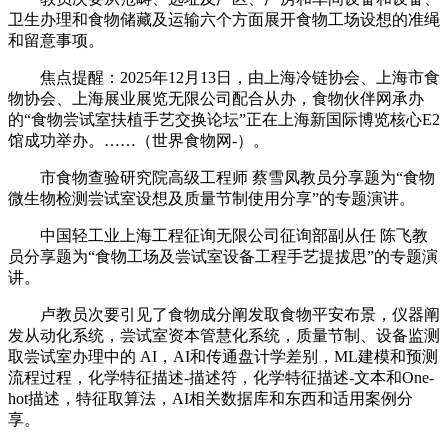
卫生办理和食物储藏及运输六个方面展开食物工场设想的准绳
和留意事项。
焦点提醒：2025年12月13日，由上海冷链协会、上海市食
物协会、上海展业展览无限公司配合从办，食物伙伴网承办
的“食物尝试室扶植手艺交换论坛”正在上海新国际博览核心E2
馆成功举办。……（世界食物网-）。
市食物查验研究院高级工程师 蔡雪凤教员分享题为“食物
微生物检测尝试室设想及质量节制使用分享”的专题演讲。
中国轻工业上海工程征询无限公司征询部副从任 陈飞教
员分享题为“食物工场及尝试室设备工程手艺提拔思”的专题演
讲。
卢教员次要引见了食物成分阐发取食物平安布景，仪器阐
发从动化系统，尝试室资本管慧化系统，质量节制、设备监测
取尝试室办理中的 AI，AI和传通盘计学差别，ML建模和预测
流程过程，化学特征描述-描述符，化学特征描述-文本和One-
hot描述，特征取算法，AI相关数据库和东西和适用案例分
享。